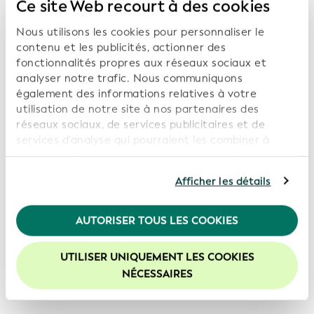
Ce site Web recourt à des cookies
Nous utilisons les cookies pour personnaliser le
contenu et les publicités, actionner des
E-mail
fonctionnalités propres aux réseaux sociaux et
analyser notre trafic. Nous communiquons
également des informations relatives à votre
utilisation de notre site à nos partenaires des
I agree that my personal data may be processed for
réseaux sociaux, de services publicitaires et de
information purposes and that technical notification
services d'analyse qui pourraient les combiner à
messages will be sent via email. I can revoke this
consent at any time with effect for the future in any
d'autres informations que vous leur avez fournies ou
appropriate form.
qu'ils ont collectées dans le cadre de votre
Afficher les détails
utilisation de leurs services. En poursuivant
l'utilisation de notre site Web, vous consentez à
l'utilisation de nos cookies. Pour de plus amples
AUTORISER TOUS LES COOKIES
informations, veuillez consulter notre
Politique de
confidentialité
.
UTILISER UNIQUEMENT LES COOKIES
Nous vous recommandons d'activer les cookies afin
NÉCESSAIRES
Subscribe
d'améliorer votre expérience sur notre site Web.