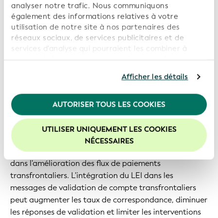
analyser notre trafic. Nous communiquons
également des informations relatives à votre
utilisation de notre site à nos partenaires des
réseaux sociaux, de services publicitaires et de
services d'analyse qui pourraient les combiner à
d'autres informations que vous leur avez fournies ou
qu'ils ont collectées dans le cadre de votre
Afficher les détails
utilisation de leurs services. En poursuivant
l'utilisation de notre site Web, vous consentez à
l'utilisation de nos cookies. Pour de plus amples
L'avenir du LEI dans les flux de paiements
AUTORISER TOUS LES COOKIES
informations, veuillez consulter notre
Politique de
transfrontaliers
confidentialité
.
UTILISER UNIQUEMENT LES COOKIES
La simplification et la rationalisation de la validation
Nous vous recommandons d'activer les cookies afin
NÉCESSAIRES
d'améliorer votre expérience sur notre site Web.
A2A démontrent clairement les avantages des LEI
dans l'amélioration des flux de paiements
transfrontaliers. L'intégration du LEI dans les
messages de validation de compte transfrontaliers
peut augmenter les taux de correspondance, diminuer
les réponses de validation et limiter les interventions