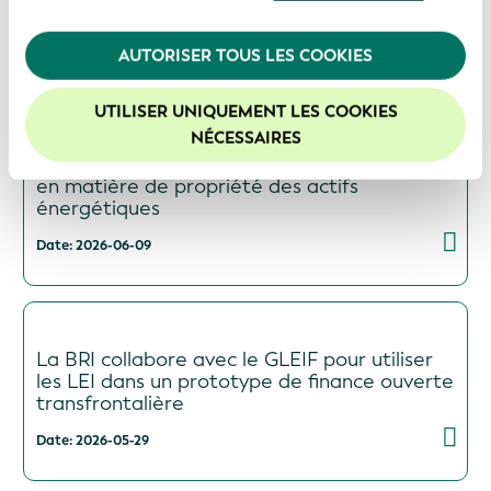
utilisation de leurs services. En poursuivant
l'utilisation de notre site Web, vous consentez à
Date: 2026-06-16
l'utilisation de nos cookies. Pour de plus amples
AUTORISER TOUS LES COOKIES
informations, veuillez consulter notre
Politique de
confidentialité
.
UTILISER UNIQUEMENT LES COOKIES
Nous vous recommandons d'activer les cookies afin
NÉCESSAIRES
La GLEIF et Global Energy Monitor
d'améliorer votre expérience sur notre site Web.
s'associent pour renforcer la transparence
en matière de propriété des actifs
énergétiques
Date: 2026-06-09
La BRI collabore avec le GLEIF pour utiliser
les LEI dans un prototype de finance ouverte
transfrontalière
Date: 2026-05-29