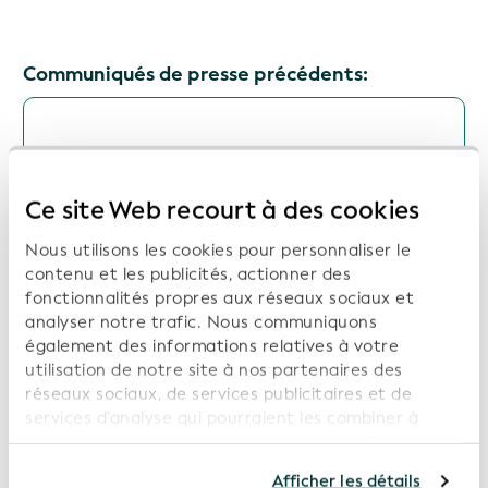
Communiqués de presse précédents:
Open Supply Hub, Wikimedia Deutschland et
Wikirate International rejoignent le Réseau
mondial d'intégration des données ouvertes
Ce site Web recourt à des cookies
(GODIN) de la GLEIF afin de promouvoir
l'interopérabilité des données au service de
Nous utilisons les cookies pour personnaliser le
la transparence, du développement durable
contenu et les publicités, actionner des
et de la confiance numérique
fonctionnalités propres aux réseaux sociaux et
analyser notre trafic. Nous communiquons
Date: 2026-07-16
également des informations relatives à votre
utilisation de notre site à nos partenaires des
réseaux sociaux, de services publicitaires et de
services d'analyse qui pourraient les combiner à
L'ISITC et la GLEIF lancent une collaboration
d'autres informations que vous leur avez fournies ou
visant à promouvoir les meilleures pratiques
qu'ils ont collectées dans le cadre de votre
du secteur et la transparence des données
Afficher les détails