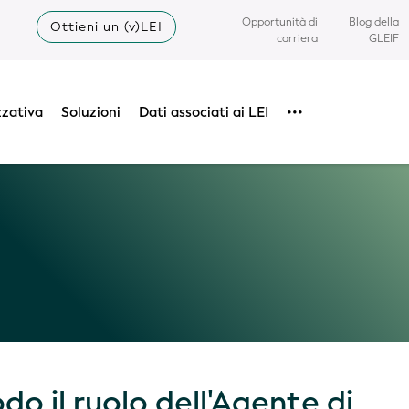
Opportunità di
Blog della
Ottieni un (v)LEI
carriera
GLEIF
zzativa
Soluzioni
Dati associati ai LEI
•••
do il ruolo dell'Agente di