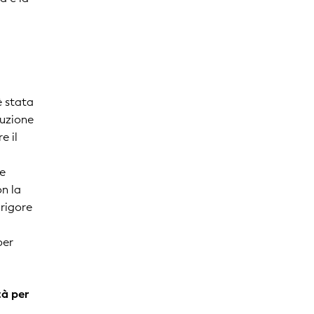
è stata
luzione
e il
te
on la
 rigore
i
per
tà per