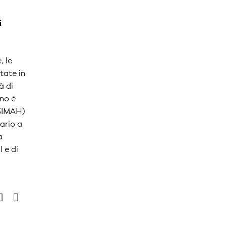
i
, le
tate in
à di
nno è
(SIMAH)
iario a
a
 e di