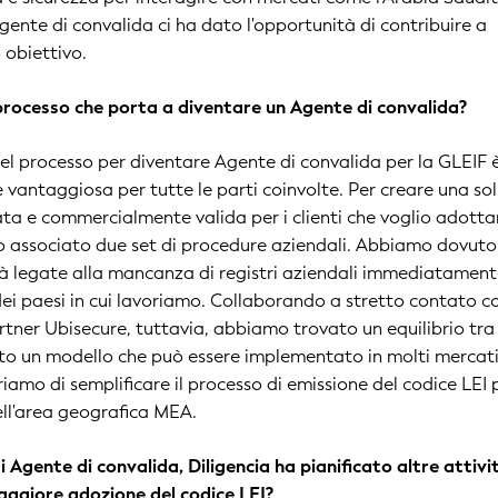
 Agente di convalida ci ha dato l'opportunità di contribuire a
 obiettivo.
l processo che porta a diventare un Agente di convalida?
l processo per diventare Agente di convalida per la GLEIF 
e vantaggiosa per tutte le parti coinvolte. Per creare una so
ata e commercialmente valida per i clienti che voglio adottar
o associato due set di procedure aziendali. Abbiamo dovuto
ltà legate alla mancanza di registri aziendali immediatamen
 dei paesi in cui lavoriamo. Collaborando a stretto contato c
artner Ubisecure, tuttavia, abbiamo trovato un equilibrio tra
ato un modello che può essere implementato in molti mercat
iamo di semplificare il processo di emissione del codice LEI 
nell'area geografica MEA.
i Agente di convalida, Diligencia ha pianificato altre attivi
ggiore adozione del codice LEI?