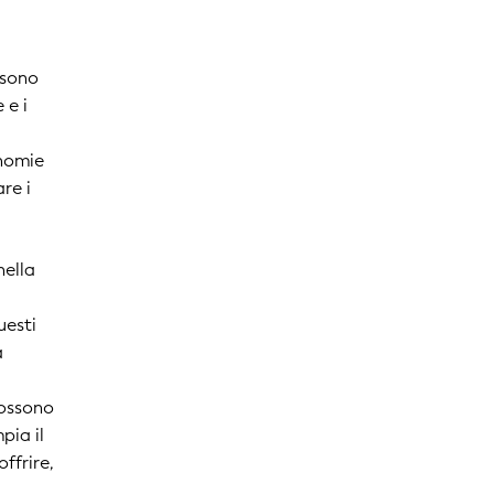
i
a sono
 e i
onomie
re i
nella
uesti
a
.
possono
pia il
ffrire,