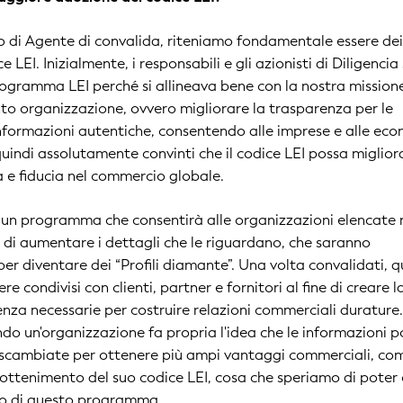
lo di Agente di convalida, riteniamo fondamentale essere de
e LEI. Inizialmente, i responsabili e gli azionisti di Diligenci
programma LEI perché si allineava bene con la nostra missione
anto organizzazione, ovvero migliorare la trasparenza per le
nformazioni autentiche, consentendo alle imprese e alle ec
uindi assolutamente convinti che il codice LEI possa migliora
za e fiducia nel commercio globale.
 un programma che consentirà alle organizzazioni elencate 
di aumentare i dettagli che le riguardano, che saranno
per diventare dei “Profili diamante”. Una volta convalidati, q
re condivisi con clienti, partner e fornitori al fine di creare l
renza necessarie per costruire relazioni commerciali durature
o un'organizzazione fa propria l'idea che le informazioni 
 scambiate per ottenere più ampi vantaggi commerciali, com
'ottenimento del suo codice LEI, cosa che speriamo di poter o
ito di questo programma.