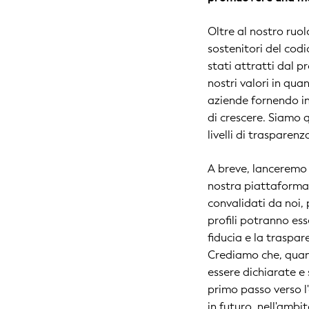
Oltre al nostro ruo
sostenitori del codic
stati attratti dal 
nostri valori in qu
aziende fornendo i
di crescere. Siamo q
livelli di trasparen
A breve, lanceremo
nostra piattaforma 
convalidati da noi, 
profili potranno esse
fiducia e la traspa
Crediamo che, quand
essere dichiarate e
primo passo verso l
in futuro, nell'amb