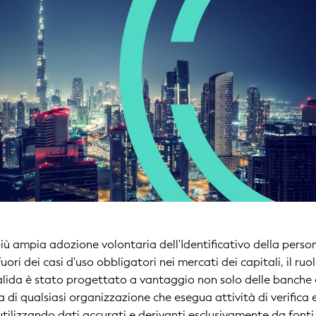
iù ampia adozione volontaria dell'Identificativo della perso
 fuori dei casi d'uso obbligatori nei mercati dei capitali, il ruo
alida è stato progettato a vantaggio non solo delle banche 
 ma di qualsiasi organizzazione che esegua attività di verifica 
utilizzando dati accurati e derivanti esclusivamente da fonti