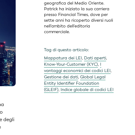
geografica del Medio Oriente.
Patrick ha iniziato la sua carriera
presso Financial Times, dove per
sette anni ha ricoperto diversi ruoli
nell'ambito dell'editoria
commerciale.
Tag di questo articolo:
Mappatura dei LEI
,
Dati aperti
,
Know-Your-Customer (KYC)
,
I
vantaggi economici dei codici LEI
,
Gestione dei dati
,
Global Legal
Entity Identifier Foundation
(GLEIF)
,
Indice globale di codici LEI
na
lo
e degli
e