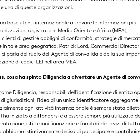
 è una di queste organizzazioni.
sua base utenti internazionale a trovare le informazioni più
ganizzazioni registrate in Medio Oriente e Africa (MEA),
clienti di gestire obblighi di conformità, strategie di merca
te in tale area geografica. Patrick Lord, Commercial Director
 ci parla del ruolo dell'Agente di convalida e della sua impo
zione di codici LEI nell'area MEA.
ess, cosa ha spinto Diligencia a diventare un Agente di conv
ome Diligencia, responsabili dell'identificazione di entità o
i giurisdizioni, l'idea di un unico identificatore aggregante 
nzialmente ogni attività internazionale è sempre stata allet
 ha iniziato a diffondersi e a essere sempre più utilizzato d
tazione, istituzioni finanziarie e fornitori di servizi di tutto 
a abbiamo istintivamente deciso di partecipare e contribuir