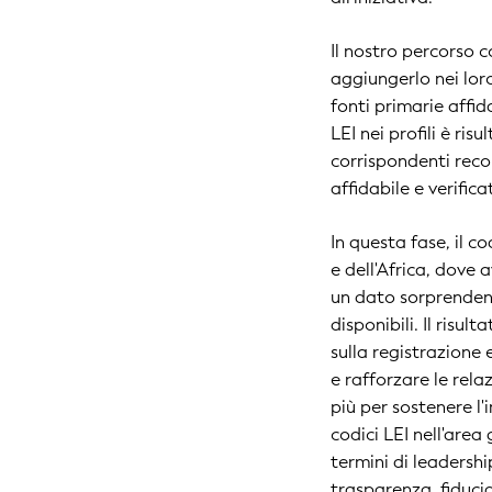
Il nostro percorso c
aggiungerlo nei loro
fonti primarie affid
LEI nei profili è ri
corrispondenti reco
affidabile e verifica
In questa fase, il 
e dell'Africa, dove
un dato sorprendent
disponibili. Il risu
sulla registrazione 
e rafforzare le rela
più per sostenere l
codici LEI nell'are
termini di leadershi
trasparenza, fiduci