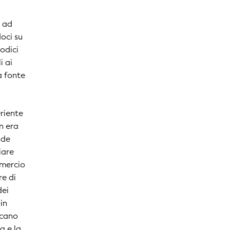
o ad
doci su
codici
i ai
a fonte
Oriente
n era
nde
iare
mmercio
re di
dei
in
ercano
a e la