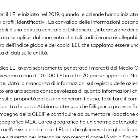
on il LEI è iniziato nel 2019, quando le aziende hanno iniziat
 profili identificativi. La convalida delle informazioni basan
abili è una politica centrale di Diligencia. L'integrazione dei 
sultata semplice, dal momento che tali codici erano ricollegabil
rd dell'Indice globale dei codici LEI, che sappiamo essere un
ta di dati sulle entità.
codice LEI aveva scarsamente penetrato i mercati del Medio 
 avevamo meno di 10.000 LEI in oltre 70 paesi supportati. No
e, data la mancanza di informazioni sul registro delle azie
ltato era una scarsa consapevolezza di quanto informazioni ch
e sulla proprietà potessero generare fiducia, facilitare il co
zioni tra le parti. Abbiamo ritenuto che Diligencia potesse fa
'impegno della GLEIF e contribuire ad aumentare l'adozione 
a geografica MEA. L'area geografica ha un enorme potenziale 
p nell'emissione di codici LEI, poiché gli investitori globali c
a e sicurezza per interagire con mercati come l'Arabia Saudit