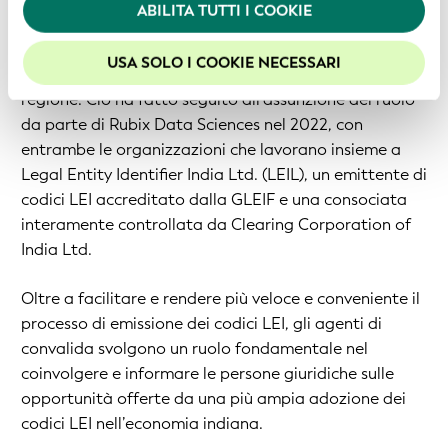
ABILITA TUTTI I COOKIE
Per usufruire della migliore esperienza sul nostro sito
secondo emittente di codici LEI accreditato dalla
web, consigliamo di lasciare i cookie abilitati.
GLEIF in India. MNS Credit Management Group è ora
USA SOLO I COOKIE NECESSARI
il secondo agente di convalida operante nella
regione. Ciò ha fatto seguito all’assunzione del ruolo
da parte di Rubix Data Sciences nel 2022, con
entrambe le organizzazioni che lavorano insieme a
Legal Entity Identifier India Ltd. (LEIL), un emittente di
codici LEI accreditato dalla GLEIF e una consociata
interamente controllata da Clearing Corporation of
India Ltd.
Oltre a facilitare e rendere più veloce e conveniente il
processo di emissione dei codici LEI, gli agenti di
convalida svolgono un ruolo fondamentale nel
coinvolgere e informare le persone giuridiche sulle
opportunità offerte da una più ampia adozione dei
codici LEI nell’economia indiana.