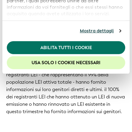
partner, i quali potrebbero unirle ad altre
informazioni da voi fornitegli o che essi stessi hanno
Segnalazione delle informazioni sui genitori
acquisito quando avete utilizzato i loro servizi.
Continuando a utilizzare il nostro sito web,
L'identificazione dei genitori diretti e ultimi di una
acconsentite all’uso dei cookie. Per ulteriori
persona giuridica, e viceversa, risponde alla domanda
Mostra dettagli
informazioni, siete pregati di consultare la nostra
"chi possiede chi". Ciò consente agli utenti di collegare
Politica in materia di privacy
.
i puntini e di avere una visione più approfondita delle
ABILITA TUTTI I COOKIE
Per usufruire della migliore esperienza sul nostro sito
strutture proprietarie dei gruppi aziendali.
web, consigliamo di lasciare i cookie abilitati.
USA SOLO I COOKIE NECESSARI
Nel 1° trimestre del 2026, oltre 3,13 milioni di
registranti LEI - che rappresentano il 99% della
popolazione LEI attiva totale - hanno fornito
informazioni sui loro genitori diretti e ultimi. il 100%
dei registranti LEI che hanno ottenuto un LEI di nuova
emissione o hanno rinnovato un LEI esistente in
questo trimestre ha fornito informazioni sui genitori.