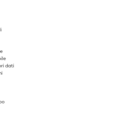
i
le
ile
ri dati
mi
ipo