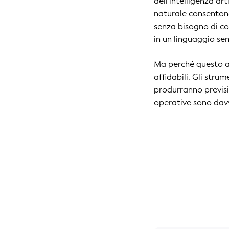
dell'intelligenza ar
naturale consentono
senza bisogno di c
in un linguaggio se
Ma perché questo ap
affidabili. Gli strum
produrranno previsio
operative sono dav