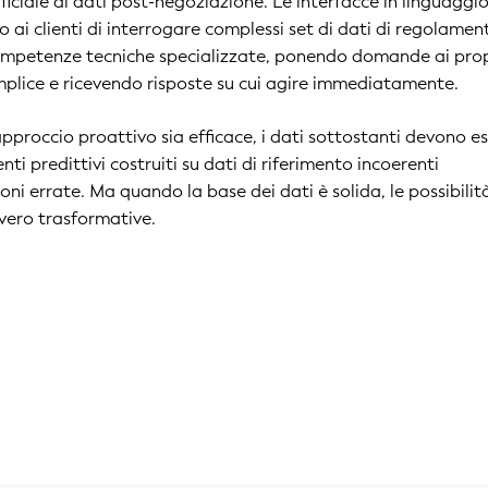
tificiale ai dati post-negoziazione. Le interfacce in linguaggi
 ai clienti di interrogare complessi set di dati di regolamen
ompetenze tecniche specializzate, ponendo domande ai prop
mplice e ricevendo risposte su cui agire immediatamente.
proccio proattivo sia efficace, i dati sottostanti devono e
enti predittivi costruiti su dati di riferimento incoerenti
ni errate. Ma quando la base dei dati è solida, le possibilit
vero trasformative.