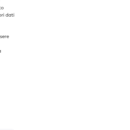
o
to
ri dati
ssere
à