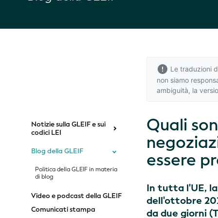
Le traduzioni d
non siamo responsab
ambiguità,
la versi
Quali son
Notizie sulla GLEIF e sui
codici LEI
negoziaz
Blog della GLEIF
essere pro
Politica della GLEIF in materia
di blog
In tutta l'UE, l
Video e podcast della GLEIF
dell'ottobre 202
Comunicati stampa
da due giorni (