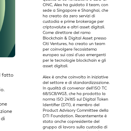
ONC, Alex ha guidato il team, con
sede a Singapore e Shanghai, che
ha creato da zero servizi di
custodia e prime brokerage per
criptovalute e altri asset digitali.
Come direttore del ramo
Blockchain & Digital Asset presso
Citi Ventures, ha creato un team
per coinvolgere l'ecosistema
europeo sui casi d'uso emergenti
per le tecnologie blockchain e gli
asset digitali.
l fatto
Alex è anche coinvolto in iniziative
del settore e di standardizzazione.
In qualità di convenor dell'ISO TC
io.
68/SC8/WG3, che ha prodotto la
norma ISO 24165 sul Digital Token
ione
Identifier (DTI), è membro del
Product Advisory Committee della
azione
DTI Foundation. Recentemente è
 di
stato anche copresidente del
gruppo di lavoro sulla custodia di