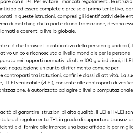
re con il T+1. Per evitare i mancati regolamenti, le istruzio
anticipo ed essere complete e precise al primo tentativo, og
porati in queste istruzioni, compresi gli identificativi delle en
tema di matching chi fa parte di una transazione, devono ess
ornati e coerenti a livello globale.
 ciò che fornisce l'Identificativo della persona giuridica (LE
ativo unico e riconosciuto a livello mondiale per le persone
rporato nei rapporti normativi di oltre 100 giurisdizioni, il LEI
 post-negoziazione un punto di riferimento comune per
le controparti tra istituzioni, confini e classi di attività. La s
 il LEI verificabile (vLEI), consente alle controparti di verific
ganizzazione, è autorizzato ad agire a livello computazionale
cità di garantire istruzioni di alta qualità, il LEI e il vLEI so
ale del regolamento T+1, in grado di supportare transazion
ficienti e di fornire alle imprese una base affidabile per migli