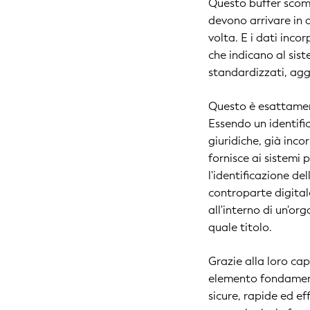
Questo buffer scompa
devono arrivare in 
volta. E i dati incor
che indicano al sis
standardizzati, aggi
Questo è esattamente
Essendo un identific
giuridiche, già inco
fornisce ai sistemi
l'identificazione del
controparte digitale,
all'interno di un'or
quale titolo.
Grazie alla loro capa
elemento fondament
sicure, rapide ed ef