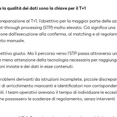
e la qualità dei dati sono la chiave per il T+1
preparazione al T+1, l'obiettivo per la maggior parte delle a
ght-through processing (STP) molto elevato. Ciò significa una
ne dall'esecuzione alla conferma, al matching e al regola
ento manuale.
iettivo giusto. Ma il percorso verso l'STP passa attraverso u
 meno attenzione della tecnologia necessaria per raggiunge
oni inviate e dei dati in esse contenuti.
problemi derivanti da istruzioni incomplete, piccole discrepa
 di arricchimento mancanti e identificatori non corrisponden
li. I team operativi avevano il tempo di individuare le eccez
 che passassero le scadenze di regolamento, senza interventi