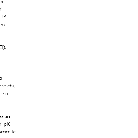
ni
ni
tità
ere
I).
ua
are chi,
 e a
no un
i più
orare le