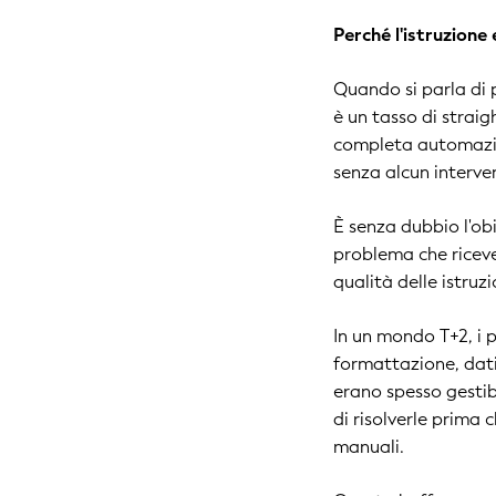
Perché l'istruzione 
Quando si parla di 
è un tasso di strai
completa automazio
senza alcun interv
È senza dubbio l'ob
problema che riceve
qualità delle istruzi
In un mondo T+2, i 
formattazione, dati
erano spesso gestibi
di risolverle prima
manuali.