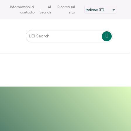
Informazioni di
AI
Ricerca sul
A. Non garantiamo l'accuratezza e
contatto
Search
sito
otto. In caso di incongruenze o