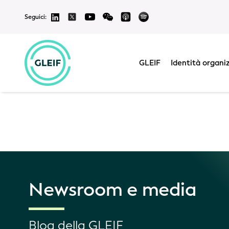
Seguici:
Le traduzioni d
non siamo responsab
ambiguità,
la versi
GLEIF
Identità organi
Newsroom e media
Blog della GLEIF