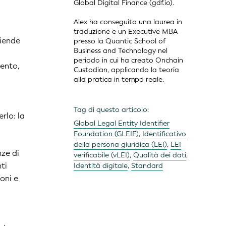
Global Digital Finance (gdf.io).
Alex ha conseguito una laurea in
traduzione e un Executive MBA
ziende
presso la Quantic School of
Business and Technology nel
periodo in cui ha creato Onchain
mento,
Custodian, applicando la teoria
alla pratica in tempo reale.
n
Tag di questo articolo:
rlo: la
Global Legal Entity Identifier
Foundation (GLEIF)
,
Identificativo
della persona giuridica (LEI)
,
LEI
nze di
verificabile (vLEI)
,
Qualità dei dati
,
ti
Identità digitale
,
Standard
ioni e