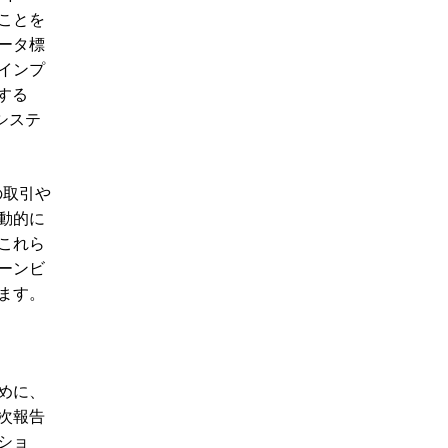
ことを
データ標
インプ
する
システ
の取引や
動的に
これら
ーンビ
ます。
めに、
年次報告
ショ