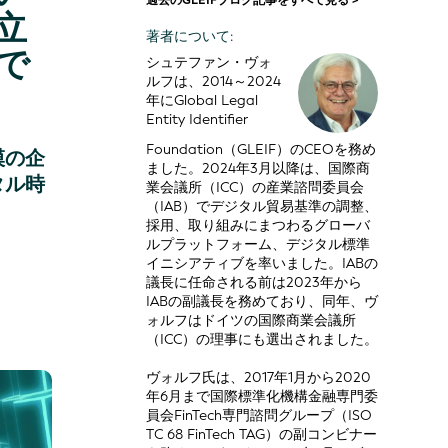
過去のGLEIFブログ記事をすべて見る >
立
著者について:
で
シュテファン・ヴォ
ルフは、2014～2024
年にGlobal Legal
Entity Identifier
Foundation（GLEIF）のCEOを務め
模の企
ました。2024年3月以降は、国際商
タル時
業会議所（ICC）の産業諮問委員会
（IAB）でデジタル貿易基準の調整、
採用、取り組みにまつわるグローバ
ルプラットフォーム、デジタル標準
イニシアティブを率いました。IABの
議長に任命される前は2023年から
IABの副議長を務めており、同年、ヴ
ォルフはドイツの国際商業会議所
（ICC）の理事にも選出されました。
ヴォルフ氏は、2017年1月から2020
年6月まで国際標準化機構金融専門委
員会FinTech専門諮問グループ（ISO
TC 68 FinTech TAG）の副コンビナー