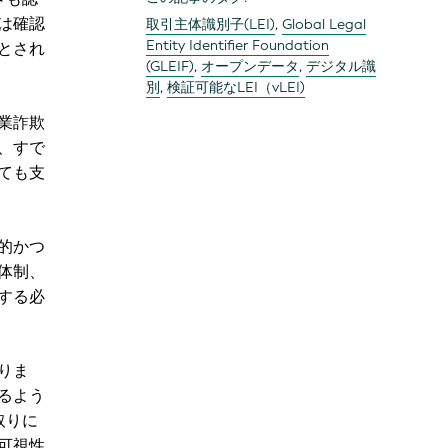
は確認
取引主体識別子(LEI)
,
Global Legal
Entity Identifier Foundation
とされ
(GLEIF)
,
オープンデータ
,
デジタル識
別
,
検証可能なLEI（vLEI)
企業詐欺
、すで
ても支
的かつ
体制、
する必
りま
るよう
取りに
可視性