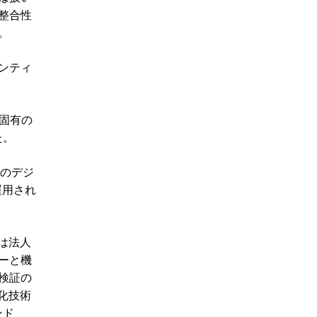
整合性
。
ンティ
固有の
た。
態のデジ
運用され
は法人
ーと機
検証の
化技術
ンド