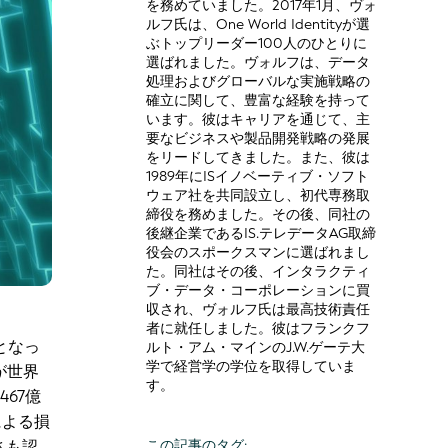
を務めていました。2017年1月、ヴォ
ルフ氏は、One World Identityが選
ぶトップリーダー100人のひとりに
選ばれました。ヴォルフは、データ
処理およびグローバルな実施戦略の
確立に関して、豊富な経験を持って
います。彼はキャリアを通じて、主
要なビジネスや製品開発戦略の発展
をリードしてきました。また、彼は
1989年にISイノベーティブ・ソフト
ウェア社を共同設立し、初代専務取
締役を務めました。その後、同社の
後継企業であるIS.テレデータAG取締
役会のスポークスマンに選ばれまし
た。同社はその後、インタラクティ
ブ・データ・コーポレーションに買
収され、ヴォルフ氏は最高技術責任
者に就任しました。彼はフランクフ
となっ
ルト・アム・マインのJ.W.ゲーテ大
学で経営学の学位を取得していま
が世界
す。
67億
による損
さも認
この記事のタグ: