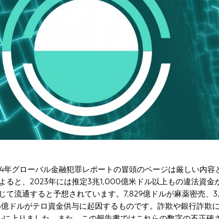
2024年グローバル金融犯罪レポートの冒頭のページは厳しい内容
ると、2023年には推定3兆1,000億米ドル以上もの違法資金
て流通すると予想されています。7,829億ドルが麻薬密売、3,4
15億ドルがテロ資金供与に起因するものです。詐欺や銀行詐欺
億ドルに上りました。また、この報告書ではこれらの数字の不正確