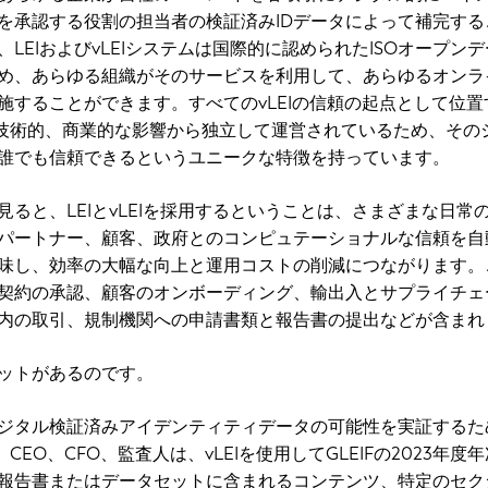
を承認する役割の担当者の検証済みIDデータによって補完する
LEIおよびvLEIシステムは国際的に認められたISOオープン
め、あらゆる組織がそのサービスを利用して、あらゆるオンラ
施することができます。すべてのvLEIの信頼の起点として位置
的、技術的、商業的な影響から独立して運営されているため、その
誰でも信頼できるというユニークな特徴を持っています。
見ると、LEIとvLEIを採用するということは、さまざまな日常
パートナー、顧客、政府とのコンピュテーショナルな信頼を自
味し、効率の大幅な向上と運用コストの削減につながります。
契約の承認、顧客のオンボーディング、輸出入とサプライチェ
内の取引、規制機関への申請書類と報告書の提出などが含まれ
ットがあるのです。
ジタル検証済みアイデンティティデータの可能性を実証するた
、CEO、CFO、監査人は、vLEIを使用してGLEIFの2023年度
報告書またはデータセットに含まれるコンテンツ、特定のセク