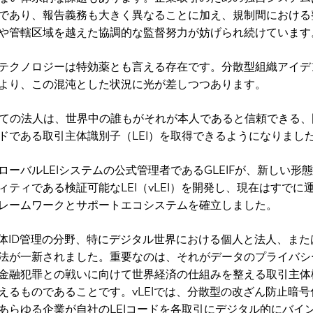
であり、報告義務も大きく異なることに加え、規制間における
や管轄区域を越えた協調的な監督努力が妨げられ続けています
テクノロジーは特効薬とも言える存在です。分散型組織アイデ
より、この混沌とした状況に光が差しつつあります。
べての法人は、世界中の誰もがそれが本人であると信頼できる、
ドである取引主体識別子（LEI）を取得できるようになりまし
ーバルLEIシステムの公式管理者であるGLEIFが、新しい形
ィティである検証可能なLEI（vLEI）を開発し、現在はすでに
レームワークとサポートエコシステムを確立しました。
引主体ID管理の分野、特にデジタル世界における個人と法人、また
法が一新されました。重要なのは、それがデータのプライバシ
金融犯罪との戦いに向けて世界経済の仕組みを整える取引主体
えるものであることです。vLEIでは、分散型の改ざん防止暗号
あらゆる企業が自社のLEIコードを各取引にデジタル的にバイ