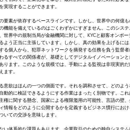
を実現することができます。
の要素が依存するベースラインです。しかし、世界中の何億も
の機能を備えているのはごくわずかにすぎません。このシステ
、世界中の規制当局が金融機関に対して、KYCと顧客オンボー
るよう正当に主張しています。しかし、真の効果を上げるには
する個人から、犯罪ネットワークを摘発する任務を負う監督者
わるすべての関係者が、基礎としてデジタルイノベーションと
あります。このような規模では、手動による監視は非現実的だ
えます。
る意欲はほんの一つの側面です。それを調和させて、どのよう
自動的に検証できるようにする作業はまったく別物です。これ
主権に関する懸念、国家による権限濫用の可能性、言語の壁、
ィ情報をどのように公開するかを定義するビジネス慣行におけ
ついての交渉を意味します。
ない体系的な課題もあります。企業取引のための独自システム