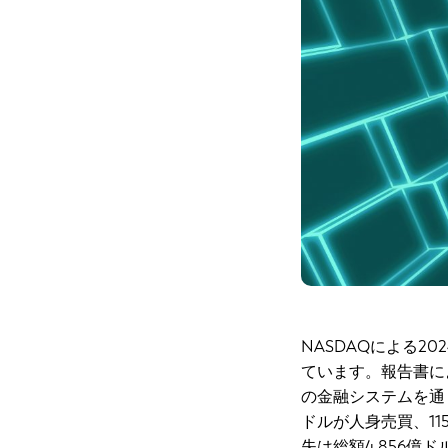
NASDAQによる
ています。報告書によ
の金融システムを通じ
ドルが人身売買、1
失は総額4,856