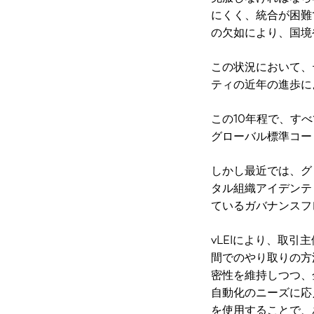
にくく、統合が困難
の欠如により、国境
この状況において、
ティの近年の進歩に
この10年程で、す
グローバル標準コー
しかし最近では、グロ
タル組織アイデンテ
ているガバナンスフ
vLEIにより、取
間でのやり取りの方
密性を維持しつつ、
自動化のニーズに応
を使用することで、