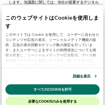
します。当議題に関しては、当社が提案するデジタル
認証へのLEIの統合についても簡潔に議論いたしま
す。
このウェブサイトはCookieを使用しま
そして最後に、GLEIF資金調達モデルに関する最新情
す
報を提供いたします。
このサイトでは Cookie を使用して、ユーザーに合わせた
コンテンツや広告の表示、ソーシャルメディア機能の提
供、広告の表示回数やクリック数の測定を行っていま
す。またユーザーによるサイトの利用状況についても情
報を収集し、ソーシャルメディアや広告配信、データ解
析の各パートナーと共有しています。各パートナーは、
ここで収集された情報とユーザーが各パートナーに提供
した他の情報、ユーザーが各パートナーのサービスを使
前のページ
用したときに収集した他の情報を組み合わせて使用する
次のページ
詳細を表示
ことがあります。
当ウェブサイトの使用を続行するとク
ッキーに同意したことになります。
すべてのCOOKIEを許可
当社のウェブサイトでのエクスペリエンスを向上させる
関連リンク:
ために、Cookieを有効にしておくことをお勧めします。
必要なCOOKIEのみを使用する
PDFをダウンロード: GLEIFウェブキャスト「LEIを用いたデジ