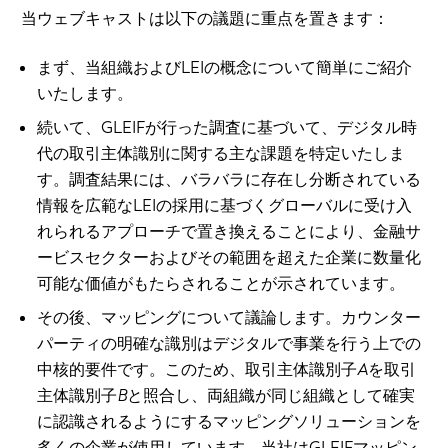
当ウェブキャストは以下の議題に重点を置きます：
まず、当組織およびLEIの概念について簡単にご紹介
いたします。
続いて、GLEIFが行った調査に基づいて、デジタル時
代の取引主体識別に関する主な課題を特定いたしま
す。調査結果には、バラバラに存在し分断されている
情報を広範なLEIの採用に基づくグローバルに受け入
れられるアプローチで置き換えることにより、金融サ
ービスセクターおよびその範囲を超えた企業に数量化
可能な価値がもたらされることが示されています。
その後、マッピングについて議論します。カウンター
パーティの明確な識別はデジタルで事業を行う上での
中核的要件です。このため、取引主体識別子
A
を取引
主体識別子
B
と照合し、両組織が同じ組織として確実
に認識されるようにするマッピングソリューションを
多くの企業が使用しています。当社はGLEIFマッピン