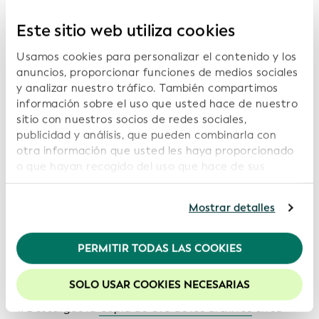
Este sitio web utiliza cookies
Usamos cookies para personalizar el contenido y los
anuncios, proporcionar funciones de medios sociales
y analizar nuestro tráfico. También compartimos
información sobre el uso que usted hace de nuestro
sitio con nuestros socios de redes sociales,
publicidad y análisis, que pueden combinarla con
otra información que usted les haya proporcionado
o que hayan recogido del uso que hace de sus
servicios. Si continúa usando nuestro sitio web,
usted acepta nuestras cookies. Para obtener más
Mostrar detalles
información, consulte nuestra
Política de
Cualquier persona interesada puede recrear el
privacidad
.
Informe Comercial del Sistema Global del IPJ o los
PERMITIR TODAS LAS COOKIES
Recomendamos mantener activadas las cookies
indicadores que figuran en dicho informe en dos
para mejorar la experiencia en nuestro sitio web.
sencillos pasos:
SOLO USAR COOKIES NECESARIAS
Descargue la
Copia de Oro de los archivos
en su