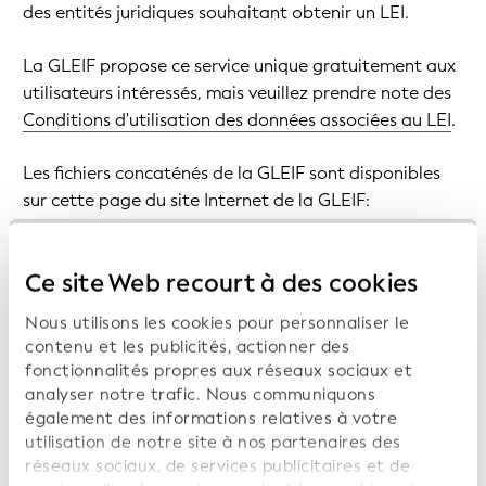
des entités juridiques souhaitant obtenir un LEI.
La GLEIF propose ce service unique gratuitement aux
utilisateurs intéressés, mais veuillez prendre note des
Conditions d'utilisation des données associées au LEI
.
Les fichiers concaténés de la GLEIF sont disponibles
sur cette page du site Internet de la GLEIF:
Téléchargement des fichiers concaténés
.
Ce site Web recourt à des cookies
Tous les fichiers sont fournis sous forme de données
XML dans un format de fichier compressé.
Nous utilisons les cookies pour personnaliser le
contenu et les publicités, actionner des
Pour obtenir des informations complètes et détaillées
fonctionnalités propres aux réseaux sociaux et
sur les Fichiers concaténés, y compris comment
analyser notre trafic. Nous communiquons
télécharger, utiliser et interpréter les fichiers, veuillez
également des informations relatives à votre
lire le document intitulé 'Spécifications et manuel
utilisation de notre site à nos partenaires des
réseaux sociaux, de services publicitaires et de
d'utilisation des Fichiers concaténés de la GLEIF'