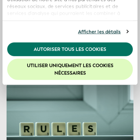
réseaux sociaux, de services publicitaires et de
Contrôles de qualité des données
services d'analyse qui pourraient les combiner à
La GLEIF fournit un aperçu des
d'autres informations que vous leur avez fournies ou
contrôles de qualité des données
qu'ils ont collectées dans le cadre de votre
de la GLEIF et des normes sous-
Afficher les détails
utilisation de leurs services. En poursuivant
jacentes
l'utilisation de notre site Web, vous consentez à
l'utilisation de nos cookies. Pour de plus amples
AUTORISER TOUS LES COOKIES
Plus d’informations
informations, veuillez consulter notre
Politique de
confidentialité
.
UTILISER UNIQUEMENT LES COOKIES
Nous vous recommandons d'activer les cookies afin
NÉCESSAIRES
d'améliorer votre expérience sur notre site Web.