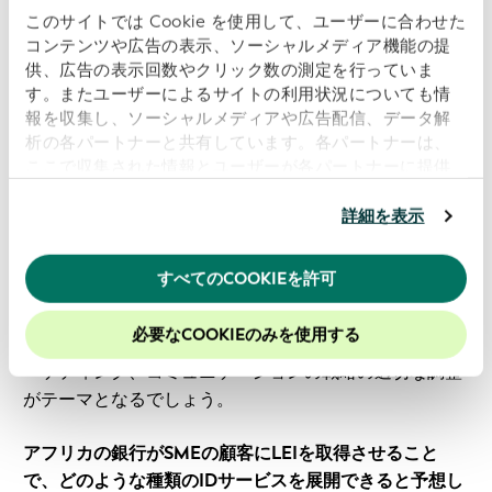
LEIのイニシアティブへの参加によって、銀行はどのよ
このサイトでは Cookie を使用して、ユーザーに合わせた
うな戦略的なメリットを実現できますか？収入、機会、
コンテンツや広告の表示、ソーシャルメディア機能の提
供、広告の表示回数やクリック数の測定を行っていま
市場シェアの拡大にどのように寄与しますか？
す。またユーザーによるサイトの利用状況についても情
参加銀行は、国際金融界におけるリスクに対する認識に
報を収集し、ソーシャルメディアや広告配信、データ解
もメリットがあり、最終的には貿易、それぞれの取引に
析の各パートナーと共有しています。各パートナーは、
関連する能力の拡大、市場シェアの上昇にもつながりま
ここで収集された情報とユーザーが各パートナーに提供
す。また、その顧客に対して、世界的に認められたビジ
した他の情報、ユーザーが各パートナーのサービスを使
ネスIDを提供することにより、競争力が高まり、SMEと
用したときに収集した他の情報を組み合わせて使用する
詳細を表示
企業の顧客にも追加のメリットをもたらすことができま
ことがあります。
当ウェブサイトの使用を続行するとク
す。
ッキーに同意したことになります。
すべてのCOOKIEを許可
当社のウェブサイトでのエクスペリエンスを向上させる
こうした競争力に取引能力の強化が伴えば、市場シェア
ために、Cookieを有効にしておくことをお勧めします。
必要なCOOKIEのみを使用する
と収入の両方が大幅に伸びて、もちろん適切な商業、マ
ーケティング、コミュニケーションの戦略の適切な調整
がテーマとなるでしょう。
アフリカの銀行がSMEの顧客にLEIを取得させること
で、どのような種類のIDサービスを展開できると予想し