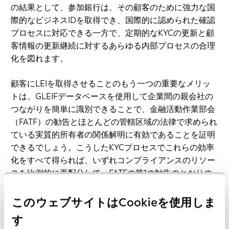
の結果として、参加銀行は、その顧客のために強力な国
際的なビジネスIDを取得でき、国際的に認められた確認
プロセスに対応できる一方で、定期的なKYCの更新と顧
客情報の更新継続に対するあらゆる内部プロセスの合理
化を図れます。
顧客にLEIを取得させることのもう一つの重要なメリッ
トは、GLEIFデータベースを使用して企業間の親会社の
つながりを簡単に識別できることで、金融活動作業部会
（FATF）の勧告とほとんどの管轄区域の法律で求められ
ている実質的所有者の関係解明に有効であることを証明
できるでしょう。こうしたKYCプロセスでこれらの効率
化をすべて得られば、いずれコンプライアンスのリソー
スを比例的に再配分して、FATFの第1の勧告のとおりの
効果的なリスク・ベース・アプローチを活用し、それに
よってほとんどの国際法および国内法につなげられるで
このウェブサイトはCookieを使用しま
しょう。
す