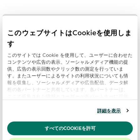
過去のプレスリリース:
このウェブサイトはCookieを使用しま
す
Open Supply Hub、ウィキメディア・ドイツ、
Wikirate Internationalが、透明性、持続可能
このサイトでは Cookie を使用して、ユーザーに合わせた
性、デジタル・トラストに向けた相互運用可能
コンテンツや広告の表示、ソーシャルメディア機能の提
なオープンデータの推進を目的として、GLEIF
供、広告の表示回数やクリック数の測定を行っていま
のグローバル・オープンデータ統合ネットワー
す。またユーザーによるサイトの利用状況についても情
ク（GODIN）に参加
報を収集し、ソーシャルメディアや広告配信、データ解
日付: 2026-07-16
析の各パートナーと共有しています。各パートナーは、
ここで収集された情報とユーザーが各パートナーに提供
した他の情報、ユーザーが各パートナーのサービスを使
用したときに収集した他の情報を組み合わせて使用する
詳細を表示
ことがあります。
当ウェブサイトの使用を続行するとク
ISITCとGLEIF、業界のベストプラクティスとデ
ッキーに同意したことになります。
ータの透明性を支援するための連携を開始
すべてのCOOKIEを許可
当社のウェブサイトでのエクスペリエンスを向上させる
日付: 2026-06-16