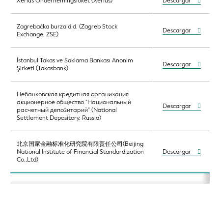
Xerius Ondernemingsloket (Xerius)
Descargar
Zagrebačka burza d.d. (Zagreb Stock
Descargar
Exchange, ZSE)
İstanbul Takas ve Saklama Bankası Anonim
Descargar
Şirketi (Takasbank)
Небанковская кредитная организация
акционерное общество "Национальный
Descargar
расчетный депозитарий" (National
Settlement Depository, Russia)
北京国家金融标准化研究院有限责任公司(Beijing
National Institute of Financial Standardization
Descargar
Co.,Ltd)