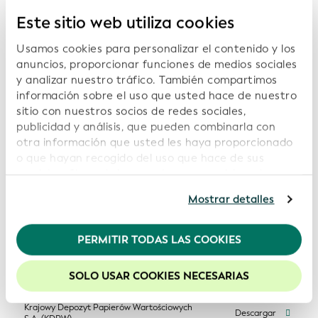
Este sitio web utiliza cookies
InfoCert S.p.A. (InfoCert)
Descargar
Usamos cookies para personalizar el contenido y los
anuncios, proporcionar funciones de medios sociales
Institut national de la statistique et des études
y analizar nuestro tráfico. También compartimos
Descargar
économiques (Insee)
información sobre el uso que usted hace de nuestro
sitio con nuestros socios de redes sociales,
KDD - Centralna klirinško depotna družba d.d.
publicidad y análisis, que pueden combinarla con
(Central Securities Clearing Corporation,
Descargar
otra información que usted les haya proporcionado
Slovenia)
o que hayan recogido del uso que hace de sus
servicios. Si continúa usando nuestro sitio web,
KELER Central Depository Ltd
Descargar
usted acepta nuestras cookies. Para obtener más
Mostrar detalles
información, consulte nuestra
Política de
privacidad
.
Kamer van Koophandel (KvK; Netherlands
Descargar
Chamber of Commerce)
PERMITIR TODAS LAS COOKIES
Recomendamos mantener activadas las cookies
para mejorar la experiencia en nuestro sitio web.
Korea Securities Depository (KSD)
Descargar
SOLO USAR COOKIES NECESARIAS
Krajowy Depozyt Papierów Wartościowych
Descargar