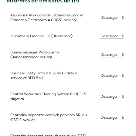
Informes de emisores de IPJ
Asociación Mexicana de Estándares para el
Descargar
Comercio Electrónico A.C. (GS1 Mexico)
Bloomberg Finance L.P. (Bloomberg)
Descargar
Bundesanzeiger Verlag GmbH
Descargar
(Bundesanzeiger Verlag)
Business Entity Data B.V. (GMEI Utility a
Descargar
service of BED B.V.)
Central Securities Clearing System Plc (CSCS
Descargar
Nigeria)
Centrálny depozitár cenných papierov SR, a.s.
Descargar
(CSD Slovakia)