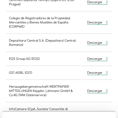
Centrální depozitář cenných papírů a.s. (CSD
Descargar
Prague)
Colegio de Registradores de la Propiedad,
Mercantiles y Bienes Muebles de España
Descargar
(CORPME)
Depozitarul Central S.A. (Depozitarul Central,
Descargar
Romania)
EQS Group AG (EQS)
Descargar
GS1 AISBL (GS1)
Descargar
Herausgebergemeinschaft WERTPAPIER-
MITTEILUNGEN Keppler, Lehmann GmbH &
Descargar
Co.KG (WM Datenservice)
InfoCamere SCpA, Societa' Consortile di
Informatica delle Camere di Commercio
Descargar
Italiane per Azioni (InfoCamere)