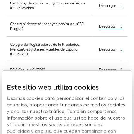
Centrálny depozitár cenných papierov SR, a.s.
Descargar
(CSD Slovakia)
Centrální depozitář cenných papírů a.s. (CSD
Descargar
Prague)
Colegio de Registradores de la Propiedad,
Mercantiles y Bienes Muebles de España
Descargar
(CORPME)
EQS Group AG (EQS)
Descargar
Este sitio web utiliza cookies
GS1 AISBL (GS1)
Descargar
Usamos cookies para personalizar el contenido y los
Herausgebergemeinschaft WERTPAPIER-
anuncios, proporcionar funciones de medios sociales
MITTEILUNGEN Keppler, Lehmann GmbH &
Descargar
y analizar nuestro tráfico. También compartimos
Co.KG (WM Datenservice)
información sobre el uso que usted hace de nuestro
sitio con nuestros socios de redes sociales,
InfoCamere SCpA, Societa' Consortile di
publicidad y análisis, que pueden combinarla con
Informatica delle Camere di Commercio
Descargar