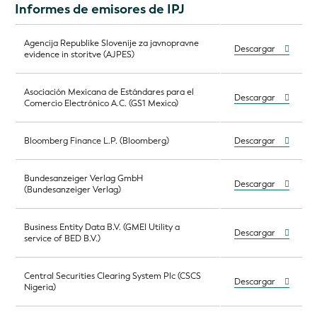
Informes de emisores de IPJ
Agencija Republike Slovenije za javnopravne
Descargar
evidence in storitve (AJPES)
Asociación Mexicana de Estándares para el
Descargar
Comercio Electrónico A.C. (GS1 Mexico)
Bloomberg Finance L.P. (Bloomberg)
Descargar
Bundesanzeiger Verlag GmbH
Descargar
(Bundesanzeiger Verlag)
Business Entity Data B.V. (GMEI Utility a
Descargar
service of BED B.V.)
Central Securities Clearing System Plc (CSCS
Descargar
Nigeria)