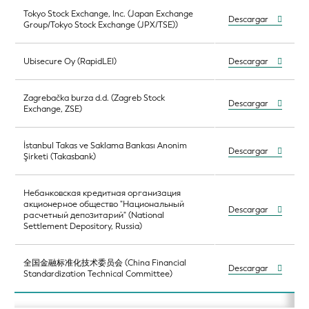
Tokyo Stock Exchange, Inc. (Japan Exchange
Descargar
Group/Tokyo Stock Exchange (JPX/TSE))
Ubisecure Oy (RapidLEI)
Descargar
Zagrebačka burza d.d. (Zagreb Stock
Descargar
Exchange, ZSE)
İstanbul Takas ve Saklama Bankası Anonim
Descargar
Şirketi (Takasbank)
Небанковская кредитная организация
акционерное общество "Национальный
Descargar
расчетный депозитарий" (National
Settlement Depository, Russia)
全国金融标准化技术委员会 (China Financial
Descargar
Standardization Technical Committee)