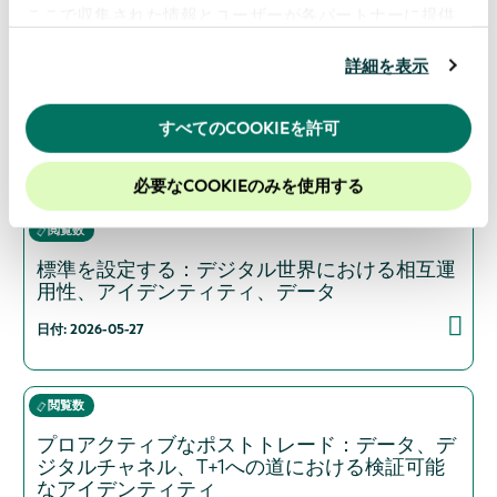
以前のビデオとポッドキャスト:
ここで収集された情報とユーザーが各パートナーに提供
した他の情報、ユーザーが各パートナーのサービスを使
閲覧数
用したときに収集した他の情報を組み合わせて使用する
詳細を表示
ことがあります。
当ウェブサイトの使用を続行するとク
デジタル化を超えて：国際貿易における「信頼
ッキーに同意したことになります。
できるアイデンティティ」の重要性
すべてのCOOKIEを許可
当社のウェブサイトでのエクスペリエンスを向上させる
日付: 2026-06-29
ために、Cookieを有効にしておくことをお勧めします。
必要なCOOKIEのみを使用する
閲覧数
標準を設定する：デジタル世界における相互運
用性、アイデンティティ、データ
日付: 2026-05-27
閲覧数
プロアクティブなポストトレード：データ、デ
ジタルチャネル、T+1への道における検証可能
なアイデンティティ