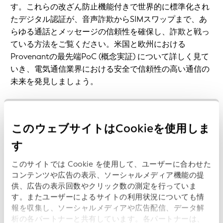
す。これらの改ざん防止機能付きで世界的に標準化され
たデジタル認証が、音声詐欺からSIMスワップまで、あ
らゆる通話とメッセージの信頼性を確保し、詐欺と戦っ
ている方法をご覧ください。米国と欧州における
Provenantの最先端PoC (概念実証) について詳しく見て
いき、電気通信業界における安全で信頼性の高い通信の
未来を発見しましょう。
この予告編と今後のエピソードはすべて
Apple
Podcasts
、
Spotify
、または
YouTube
でご視聴いただけ
このウェブサイトはCookieを使用しま
ます。今すぐ購読またはフォローしてください！
す
前のページ
このサイトでは Cookie を使用して、ユーザーに合わせた
次のページ
コンテンツや広告の表示、ソーシャルメディア機能の提
供、広告の表示回数やクリック数の測定を行っていま
す。またユーザーによるサイトの利用状況についても情
報を収集し、ソーシャルメディアや広告配信、データ解
析の各パートナーと共有しています。各パートナーは、