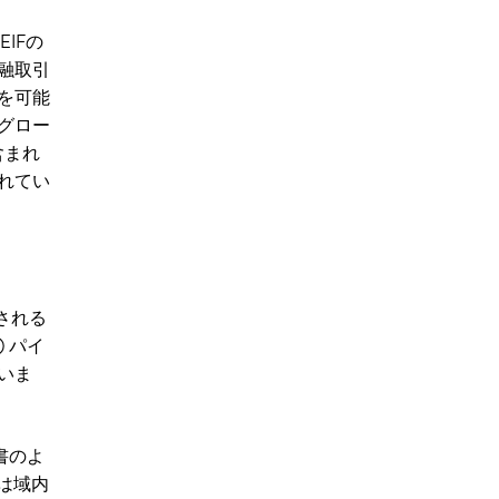
IFの
融取引
を可能
グロー
含まれ
れてい
される
) パイ
いま
書のよ
は域内