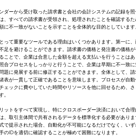
ンダーから受け取った請求書と会社の会計システムの記録を照
は、すべての請求書が受領され、処理されたことを確認するた
額に不一致がないことを示すことを全体的な目的としています
とって重要なツールである理由はいくつかあります。第一に、
不足を避けることができます。請求書の価格と発注書の価格が
ることで、企業は合意した金額を超える支払いを行うことはあ
照合プロセスをしっかりと行うことで、企業は早期に不一致に
問題に発展する前に修正することができます。全体として、請
諸表が一貫して正確であることを意味します。プロセスが自動
チェックに費やしていた時間やリソースを他に回せるため、さ
す。
リットをすべて実現し、特にクロスボーダー決済において合理
は、取引主体間で共有されるデータを標準化する必要がありま
式で提示された場合、自動化が不可能になるだけでなく、いず
手のIDを適切に確認することが極めて困難になります。