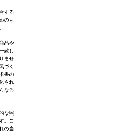
合する
めのも
。
商品や
一致し
りませ
気づく
求書の
化され
らなる
的な照
す。こ
れの当