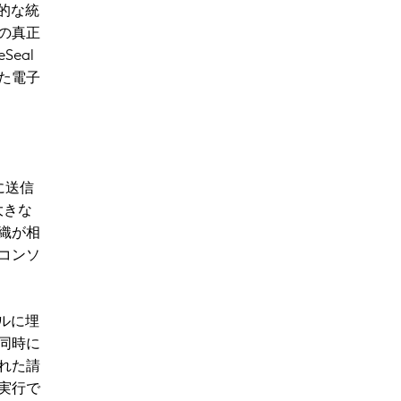
際的な統
の真正
eal
た電子
に送信
大きな
織が相
コンソ
ャルに埋
、同時に
れた請
実行で