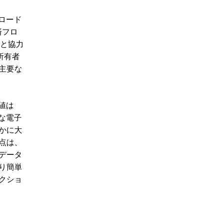
たロード
済フロ
ーと協力
所有者
主要な
値は
な電子
かに大
点は、
データ
り簡単
クショ