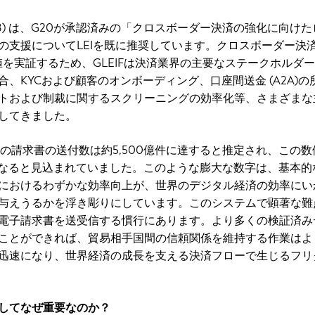
SB) は、G20が承認済みの「クロスボーダー決済の強化に向け
の支援についてLEIを既に推奨しています。クロスボーダー決
値を実証するため、GLEIFは決済業界の主要なステークホルダ
、KYCおよび顧客のオンボーディング、口座間送金 (A2A)の
トおよび制裁に関するスクリーニングの効率化等、さまざまな
してきました。
界の請求書の送付数は約5,500億件に達すると推定され、この数
倍になると見込まれていました。このような膨大な数字は、基本的
におけるわずかな効率向上が、世界のデジタル経済の効率にい
与えうるかを浮き彫りにしています。このシステムで顕著な難
電子請求書を送受信する慣行にあります。より多くの検証済み
ことができれば、貿易相手国間の信頼関係を維持する作業はよ
迅速になり、世界経済の成長を支える決済フローで生じるフリ
してなぜ重要なのか？