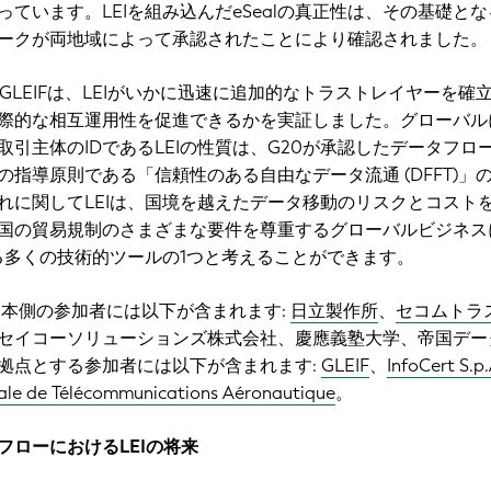
ています。LEIを組み込んだeSealの真正性は、その基礎とな
ークが両地域によって承認されたことにより確認されました。
GLEIFは、LEIがいかに迅速に追加的なトラストレイヤーを確
際的な相互運用性を促進できるかを実証しました。グローバル
取引主体のIDであるLEIの性質は、G20が承認したデータフロ
指導原則である「信頼性のある自由なデータ流通 (DFFT)」
れに関してLEIは、国境を越えたデータ移動のリスクとコスト
国の貿易規制のさまざまな要件を尊重するグローバルビジネス
する多くの技術的ツールの1つと考えることができます。
 の日本側の参加者には以下が含まれます:
日立製作所
、
セコムトラ
セイコーソリューションズ株式会社、慶應義塾大学、帝国デー
拠点とする参加者には以下が含まれます:
GLEIF
、
InfoCert S.p.
nale de Télécommunications Aéronautique
。
フローにおけるLEIの将来