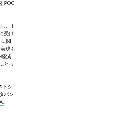
るPOC
立し、ト
に受け
ーに関
の実現も
を軽減
にとっ
ストシ
タバン
A.
、