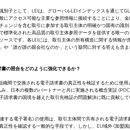
別子として、LEIは、グローバルLEIインデックスを通じてGLE
般にアクセス可能な主要な参照情報に接続することにより、金
チェンジを含む取引に参加する取引主体の明確かつ固有の識別
で標準化された高品質の取引主体参照データを提供する唯一の
ソースです。各LEIには、取引主体の所有構造に関する情報が
」や「誰が誰の親会社なのか」という疑問に対する答えも含ま
請求書の照合をどのように強化できるか？
Uの組織間で交換される電子請求書の真正性を検証するために使用
組み込み、日本の複数のパートナーと共に実施される概念実証 (POC
子請求書の国境を越えた取引先検証の問題解決に既に貢献して
体に関連する電子署名) の使用は、取引主体間で共有される電子請求
真正性を確認する一般的な手段です。しかし、EU域外 (加盟国