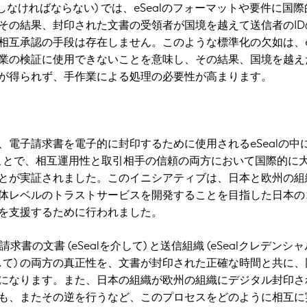
拠しなければならない) では、eSealのフォーマットや要件に国
その結果、封印された文書の受領者が国境を越えて送信者のID
相互承認の手段は存在しません。このような標準化の欠如は、eS
業の検証に使用できないことを意味し、その結果、国境を越え
が得られず、手作業による処理の必要性が高まります。
、電子請求書を電子的に封印するために使用されるeSealの中
むことで、相互運用性と取引相手の信頼の両方において国際的に
とが実証されました。このイニシアティブは、日本と欧州の組
体レベルのトラストサービスを開発することを目指した日本の
を支援するために行われました。
求書の文書 (eSealを介して) と送信組織 (eSealクレデンシ
介して) の両方の真正性を、文書が封印された正確な時間と共に
になります。また、日本の組織が欧州の組織にデジタル封印さ
も、またその逆を行うなど、このプロセスをどのように相互に