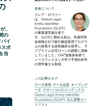
過去のGLEIFブログ記事をすべて見る >
の
著者について:
クレア・ロウリー
は、Global Legal
Entity Identifier
ーが、
Foundation (GLEIF)
の事業運営責任者で
間の
す。GLEIFに勤める前は、米連邦預
すパイ
金保険公社で銀行破綻処理プログラ
ムの改善する技術施策を統率し、サ
ロスボ
ブプライム住宅ローンの調査に貢献
を当
していました。CFA®資格保有者で、
ノースウェスタン大学で予測分析学
の理学修士を取得。
この記事のタグ:
データ管理
,
データ品質
,
オープンデ
ータ
,
グローバルLEIインデックス
,
Global Legal Entity Identifier
Foundation (GLEIF)
,
法人形態コー
ドリスト