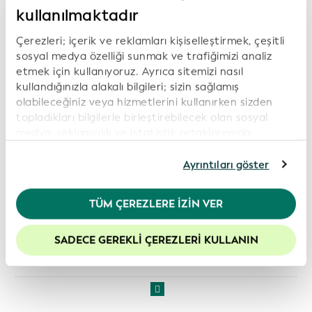
Finansal İstikrar Kurulu web sitesi
kullanılmaktadır
PDF olarak indir:
Finansal İstikrar Kurulu Raporu –
Çerezleri; içerik ve reklamları kişiselleştirmek, çeşitli
Finansal Pazarlar için Global bir Tüzel Kişi Kimlik Kodu
sosyal medya özelliği sunmak ve trafiğimizi analiz
etmek için kullanıyoruz. Ayrıca sitemizi nasıl
(2012)
kullandığınızla alakalı bilgileri; sizin sağlamış
olabileceğiniz veya hizmetlerini kullanırken sizden
topladıkları bilgilerle birleştirebilecek olan sosyal
medya, reklamcılık ve istatistik ortaklarımızla
paylaşıyoruz. İnternet sitemizi kullanmaya devam
etmeniz durumunda, çerez politikamıza rıza
Ayrıntıları göster
göstermiş olursunuz. Daha fazla bilgi için lütfen
Gizlilik Politikamız
’ı inceleyiniz.
TÜM ÇEREZLERE İZIN VER
Web sitemizdeki deneyiminizi geliştirmek için
çerezleri etkin tutmanızı öneririz.
SADECE GEREKLI ÇEREZLERI KULLANIN