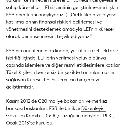
yararını temsil eden küresel bir yönetim çerçevesine
sahip küresel bir LEI sisteminin geliştirilmesine ilişkin
FSB önerilerini onaylıyoruz. (...) Yetkililerin ve piyasa
katılımcılarının finansal riskleri belirlemesi ve
yönetmesini desteklemek amacıyla LEI'nin küresel
olarak benimsenmesini teşvik ediyoruz."
FSB’nin önerilerinin ardından, yetkililer özel sektörle
işbirliği içinde, LEI’lerin verilmesi yoluyla dünya
çapında işlemlere ve diğer resmi etkileşimlere katılan
Tüzel Kişilerin benzersiz bir şekilde tanımlanmasını
sağlayan
Küresel LEI Sistemi
için bir çerçeve
geliştirmiştir.
Kasım 2012’de G20 maliye bakanları ve merkez
bankası başkanları, FSB ile birlikte
Düzenleyici
Gözetim Komitesi (ROC)
Tüzüğünü onayladı. ROC,
Ocak 2013’te kuruldu.