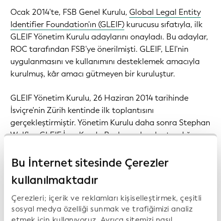
Ocak 2014'te, FSB Genel Kurulu,
Global Legal Entity
Identifier Foundation'ın (GLEIF)
kurucusu sıfatıyla, ilk
GLEIF Yönetim Kurulu adaylarını onayladı. Bu adaylar,
ROC tarafından FSB'ye önerilmişti. GLEIF, LEI'nin
uygulanmasını ve kullanımını desteklemek amacıyla
kurulmuş, kâr amacı gütmeyen bir kuruluştur.
GLEIF Yönetim Kurulu, 26 Haziran 2014 tarihinde
İsviçre'nin Zürih kentinde ilk toplantısını
gerçekleştirmiştir. Yönetim Kurulu daha sonra Stephan
Wolf'un GLEIF İcra Kurulu Başkanı olarak atandığını
duyurmuştur.
Bu İnternet sitesinde Çerezler
26 Haziran 2024 tarihinde, Alexandre Kech, Stephan
kullanılmaktadır
Wolf'un yerine GLEIF CEO'su olarak göreve başladı.
Çerezleri; içerik ve reklamları kişiselleştirmek, çeşitli
FSB, LEI'nin küresel olarak benimsenmesinin birçok
sosyal medya özelliği sunmak ve trafiğimizi analiz
etmek için kullanıyoruz. Ayrıca sitemizi nasıl
"finansal istikrar hedefini" desteklediğini ve "özel