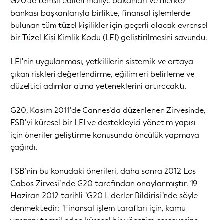
G20'de temsil edilen maliye bakanları ve merkez
bankası başkanlarıyla birlikte, finansal işlemlerde
bulunan tüm tüzel kişilikler için geçerli olacak evrensel
bir
Tüzel Kişi Kimlik Kodu (LEI)
geliştirilmesini savundu.
LEI'nin uygulanması, yetkililerin sistemik ve ortaya
çıkan riskleri değerlendirme, eğilimleri belirleme ve
düzeltici adımlar atma yeteneklerini artıracaktı.
G20, Kasım 2011’de Cannes’da düzenlenen Zirvesinde,
FSB’yi küresel bir LEI ve destekleyici yönetim yapısı
için öneriler geliştirme konusunda öncülük yapmaya
çağırdı.
FSB’nin bu konudaki önerileri, daha sonra 2012 Los
Cabos Zirvesi’nde G20 tarafından onaylanmıştır. 19
Haziran 2012 tarihli "G20 Liderler Bildirisi"nde şöyle
denmektedir: "Finansal işlem tarafları için, kamu