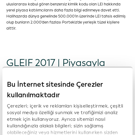
uluslararası kabul gören benzersiz kimlik kodu olan LEI hakkında
yerel piyasa katılımcılarını daha fazla bilgi edinmeye davet etti.
Halihazırda dünya genelinde 500.000'in üzerinde LEI tahsis edilmiş
olup bunların 2.000'den fazlası Portekiz'de yerleşik tüzel kişilere
aittir.
GLEIF 2017 | Piyasayla
Tanışma Etkinliği |
Bu İnternet sitesinde Çerezler
Moskova, Rusya
kullanılmaktadır
Çerezleri; içerik ve reklamları kişiselleştirmek, çeşitli
sosyal medya özelliği sunmak ve trafiğimizi analiz
etmek için kullanıyoruz. Ayrıca sitemizi nasıl
kullandığınızla alakalı bilgileri; sizin sağlamış
olabileceğiniz veya hizmetlerini kullanırken sizden