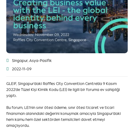
Singapur, Asya-Pasifik
2022-11-09
GLEIF, Singapur'daki Raffles City Convention Centre'da 9 Kasım
2022'de Tüzel Kişi Kimlik Kodu (LEI) ile ilgili bir foruma ev sahipliği
yaptı.
Bu forum, LEI'nin sınır ötesi ödeme, sınır ötesi ticaret ve ticari
finansman alanındaki değerini konuşmak amacıyla Singapur'daki
hem kamu hem özel sektörden temsilcileri davet etmeyi
amaçlıyordu.