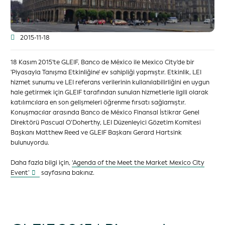
2015-11-18
18 Kasım 2015'te GLEIF, Banco de México ile Mexico City'de bir
'Piyasayla Tanışma Etkinliğine' ev sahipliği yapmıştır. Etkinlik, LEI
hizmet sunumu ve LEI referans verilerinin kullanılabilirliğini en uygun
hale getirmek için GLEIF tarafından sunulan hizmetlerle ilgili olarak
katılımcılara en son gelişmeleri öğrenme fırsatı sağlamıştır.
Konuşmacılar arasında Banco de México Finansal İstikrar Genel
Direktörü Pascual O’Doherthy, LEI Düzenleyici Gözetim Komitesi
Başkanı Matthew Reed ve GLEIF Başkanı Gerard Hartsink
bulunuyordu.
Daha fazla bilgi için,
‘Agenda of the Meet the Market Mexico City
Event’
sayfasına bakınız.