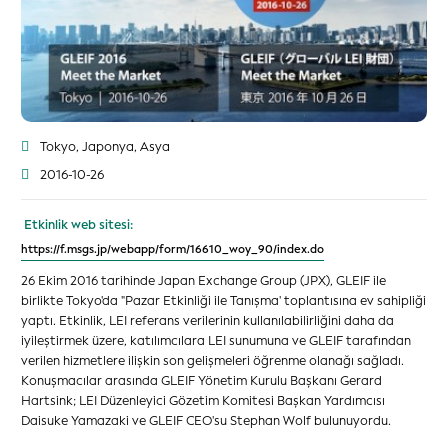
Tokyo, Japonya, Asya
2016-10-26
Etkinlik web sitesi:
https://f.msgs.jp/webapp/form/16610_woy_90/index.do
26 Ekim 2016 tarihinde Japan Exchange Group (JPX), GLEIF ile
birlikte Tokyo'da "Pazar Etkinliği ile Tanışma' toplantısına ev sahipliği
yaptı. Etkinlik, LEI referans verilerinin kullanılabilirliğini daha da
iyileştirmek üzere, katılımcılara LEI sunumuna ve GLEIF tarafından
verilen hizmetlere ilişkin son gelişmeleri öğrenme olanağı sağladı.
Konuşmacılar arasında GLEIF Yönetim Kurulu Başkanı Gerard
Hartsink; LEI Düzenleyici Gözetim Komitesi Başkan Yardımcısı
Daisuke Yamazaki ve GLEIF CEO'su Stephan Wolf bulunuyordu.