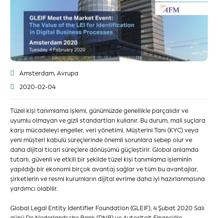
Amsterdam, Avrupa
2020-02-04
Tüzel kişi tanımlama işlemi, günümüzde genellikle parçalıdır ve
uyumlu olmayan ve gizli standartları kullanır. Bu durum, mali suçlara
karşı mücadeleyi engeller, veri yönetimi, Müşterini Tanı (KYC) veya
yeni müşteri kabulü süreçlerinde önemli sorunlara sebep olur ve
daha dijital ticari süreçlere dönüşümü güçleştirir. Global anlamda
tutarlı, güvenli ve etkili bir şekilde tüzel kişi tanımlama işleminin
yapıldığı bir ekonomi birçok avantaj sağlar ve tüm bu avantajlar,
şirketlerin ve resmi kurumların dijital evrime daha iyi hazırlanmasına
yardımcı olabilir.
Global Legal Entity Identifier Foundation (GLEIF), 4 Şubat 2020 Salı
günü De Nederlandsche Bank (DNB) ve Autoriteit Financiële