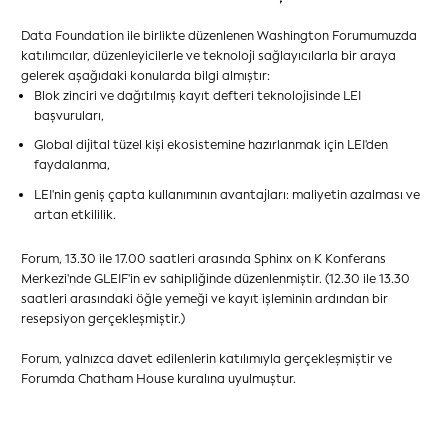
Data Foundation ile birlikte düzenlenen Washington Forumumuzda
katılımcılar, düzenleyicilerle ve teknoloji sağlayıcılarla bir araya
gelerek aşağıdaki konularda bilgi almıştır:
Blok zinciri ve dağıtılmış kayıt defteri teknolojisinde LEI
başvuruları,
Global dijital tüzel kişi ekosistemine hazırlanmak için LEI'den
faydalanma,
LEI'nin geniş çapta kullanımının avantajları: maliyetin azalması ve
artan etkililik.
Forum, 13.30 ile 17.00 saatleri arasında Sphinx on K Konferans
Merkezi'nde GLEIF'in ev sahipliğinde düzenlenmiştir. (12.30 ile 13.30
saatleri arasındaki öğle yemeği ve kayıt işleminin ardından bir
resepsiyon gerçekleşmiştir.)
Forum, yalnızca davet edilenlerin katılımıyla gerçekleşmiştir ve
Forumda Chatham House kuralına uyulmuştur.