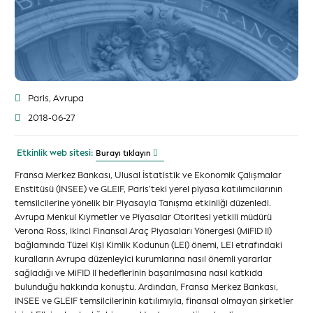
Paris, Avrupa
2018-06-27
Etkinlik web sitesi:
Burayı tıklayın
Fransa Merkez Bankası, Ulusal İstatistik ve Ekonomik Çalışmalar
Enstitüsü (INSEE) ve GLEIF, Paris’teki yerel piyasa katılımcılarının
temsilcilerine yönelik bir Piyasayla Tanışma etkinliği düzenledi.
Avrupa Menkul Kıymetler ve Piyasalar Otoritesi yetkili müdürü
Verona Ross, ikinci Finansal Araç Piyasaları Yönergesi (MiFID II)
bağlamında Tüzel Kişi Kimlik Kodunun (LEI) önemi, LEI etrafındaki
kuralların Avrupa düzenleyici kurumlarına nasıl önemli yararlar
sağladığı ve MiFID II hedeflerinin başarılmasına nasıl katkıda
bulunduğu hakkında konuştu. Ardından, Fransa Merkez Bankası,
INSEE ve GLEIF temsilcilerinin katılımıyla, finansal olmayan şirketler