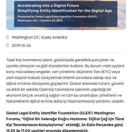
Washington DC, Kuzey Amerika
2019-10-24
Tüzel kişi tanımlama işlemi, günümüzde genellikle parçalıdır ve
uyumlu olmayan ve gizli standartları kullanır. Bu durum, mali suçlara
karşı mücadeleyi engeller, veri yönetimi, Müşterini Tanı (KYC) veya
yeni müşteri kabulü süreçlerinde önemli sorunlara sebep olur ve
dijital ortama dönüşümü güçleştirir. Global anlamda tutarlı, güvenli
ve etkili bir şekilde tüzel kişi tanımlama işleminin yapıldığı bir
ekonomi birçok avantaj sağlar ve tüm bu avantajlar, şirketlerin ve
hükümetlerin dijital evrime daha iyi hazırlanmasına yardımcı olabilir.
Global Legal Entity Identifier Foundation (GLEIF) Washington
Forumu, “Dijital Bir Geleceğe Doğru Hızlanma: Dijital Çağ için Tüzel
Kişi Tanımlamasını Kolaylaştırma” etkinliği, 24 Ekim Perşembe günü
13.30 ile 17.00 saatleri arasında düzenlenmiştir.