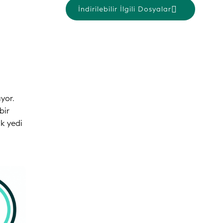
İndirilebilir İlgili Dosyalar
ıyor.
bir
k yedi