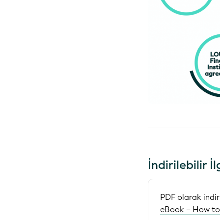
İndirilebilir İ
PDF olarak indir
eBook – How to