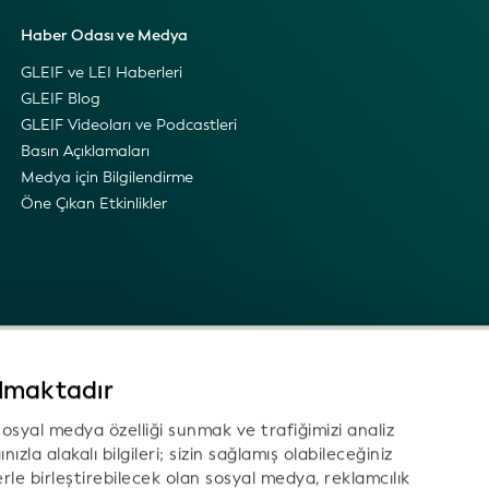
Haber Odası ve Medya
GLEIF ve LEI Haberleri
GLEIF Blog
GLEIF Videoları ve Podcastleri
Basın Açıklamaları
Medya için Bilgilendirme
Öne Çıkan Etkinlikler
ılmaktadır
i sosyal medya özelliği sunmak ve trafiğimizi analiz
ızla alakalı bilgileri; sizin sağlamış olabileceğiniz
lerle birleştirebilecek olan sosyal medya, reklamcılık