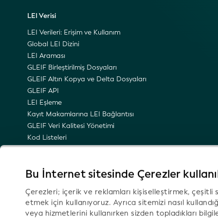
LEI Verisi
LEI Verileri: Erişim ve Kullanım
Global LEI Dizini
LEI Araması
GLEIF Birleştirilmiş Dosyaları
GLEIF Altın Kopya ve Delta Dosyaları
GLEIF API
LEI Eşleme
Kayıt Makamlarına LEI Bağlantısı
GLEIF Veri Kalitesi Yönetimi
Kod Listeleri
LEI Ad Alanı
LEI’nin Semantik Temsili
Bu İnternet sitesinde Çerezler kullan
Teknik Güncellemeler Hakkında E-Posta Bildirimleri
Çerezleri; içerik ve reklamları kişiselleştirmek, çeşitl
etmek için kullanıyoruz. Ayrıca sitemizi nasıl kullandığın
veya hizmetlerini kullanırken sizden topladıkları bilgi