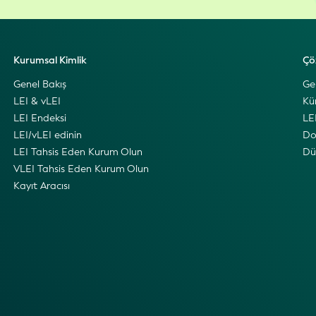
Kurumsal Kimlik
Çö
Genel Bakış
Ge
LEI & vLEI
Kü
LEI Endeksi
LEI
LEI/vLEI edinin
Do
LEI Tahsis Eden Kurum Olun
Dü
VLEI Tahsis Eden Kurum Olun
Kayıt Aracısı