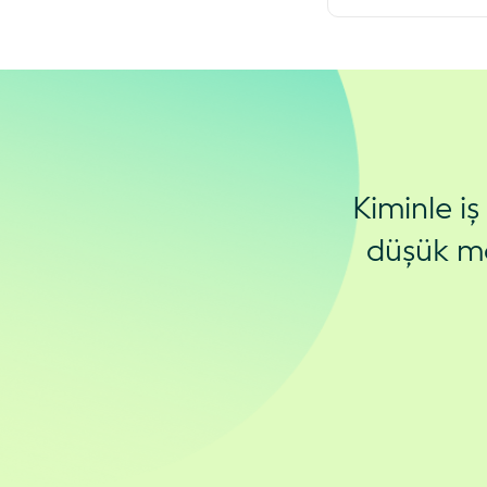
Kiminle i
düşük ma