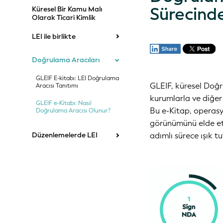
Sürecind
Küresel Bir Kamu Malı
Olarak Ticari Kimlik
LEI ile birlikte
Doğrulama Aracıları
GLEIF E-kitabı: LEI Doğrulama
GLEIF, küresel Doğr
Aracısı Tanıtımı
kurumlarla ve diğer 
GLEIF e-Kitabı: Nasıl
Bu e-Kitap, operasy
Doğrulama Aracısı Olunur?
görünümünü elde etm
Düzenlemelerde LEI
adımlı sürece ışık t