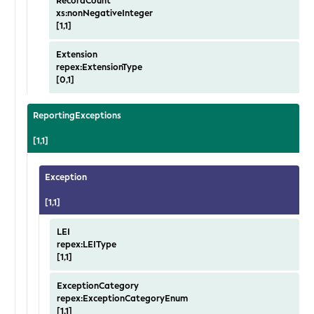
RecordCount
xs:nonNegativeInteger
[1,1]
Extension
repex:ExtensionType
[0,1]
ReportingExceptions
[1,1]
Exception
[1,1]
LEI
repex:LEIType
[1,1]
ExceptionCategory
repex:ExceptionCategoryEnum
[1,1]