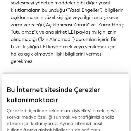
sözleşmeyi yöneten maddeler gibi diğer yasal
kısıtlamaların bulunduğu ("Yasal Engeller"); bilgilerin
açıklanmasının tüzel kişiliğe veya ilgili ana şirkete
zarar vereceği ("Açıklanması Zararlı" ve "Zarar Hariç
Tutulamaz"); ve ana şirket LEI paylaşımı için iznin
alınamadığı ("İzin Alınamadı") durumları içerir. Bir
tüzel kişiliğin LEI kaydetmek veya yenilemek için
halka açık olmayan ilişki bilgilerini vermesi
gerekmez.
LEI yok, ana şirketin LEI almak için izin vermediği
veya “bağlı tüzel kişiliğin” kendi adına LEI almasına
Bu İnternet sitesinde Çerezler
yetki vermediği zamanlar.
kullanılmaktadır
Aşağıdaki şema, sağlanacak veri içeriğinin tanımları
Çerezleri; içerik ve reklamları kişiselleştirmek, çeşitli
da dahil olmak üzere Raporlama İstisnaları formatı
sosyal medya özelliği sunmak ve trafiğimizi analiz
2.1'in yapısını göstermektedir.
etmek için kullanıyoruz. Ayrıca sitemizi nasıl
kullandığınızla alakalı bilgileri; sizin sağlamış