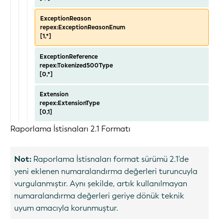
ExceptionReason
repex:ExceptionReasonEnum
[1,*]
ExceptionReference
repex:Tokenized500Type
[0,*]
Extension
repex:ExtensionType
[0,1]
Raporlama İstisnaları 2.1 Formatı
Not:
Raporlama İstisnaları format sürümü 2.1'de
yeni eklenen numaralandırma değerleri turuncuyla
vurgulanmıştır. Aynı şekilde, artık kullanılmayan
numaralandırma değerleri geriye dönük teknik
uyum amacıyla korunmuştur.