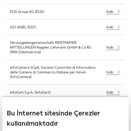
EQS Group AG (EQS)
İndir
GS1 AISBL (GS1)
İndir
Herausgebergemeinschaft WERTPAPIER-
MITTEILUNGEN Keppler, Lehmann GmbH & Co.KG
İndir
(WM Datenservice)
InfoCamere SCpA, Societa' Consortile di Informatica
delle Camere di Commercio Italiane per Azioni
İndir
(InfoCamere)
InfoCert S.p.A. (InfoCert)
İndir
Institut national de la statistique et des études
İndir
Bu İnternet sitesinde Çerezler
économiques (Insee)
kullanılmaktadır
KDD - Centralna klirinško depotna družba d.d.
İndir