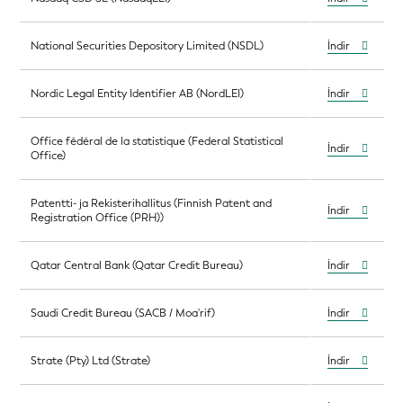
National Securities Depository Limited (NSDL)
İndir
Nordic Legal Entity Identifier AB (NordLEI)
İndir
Office fédéral de la statistique (Federal Statistical
İndir
Office)
Patentti- ja Rekisterihallitus (Finnish Patent and
İndir
Registration Office (PRH))
Qatar Central Bank (Qatar Credit Bureau)
İndir
Saudi Credit Bureau (SACB / Moa'rif)
İndir
Strate (Pty) Ltd (Strate)
İndir