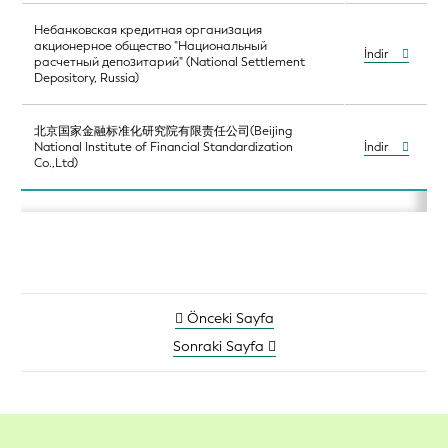
Небанковская кредитная организация
акционерное общество "Национальный
İndir
расчетный депозитарий" (National Settlement
Depository, Russia)
北京国家金融标准化研究院有限责任公司(Beijing
National Institute of Financial Standardization
İndir
Co.,Ltd)
Önceki Sayfa
Sonraki Sayfa