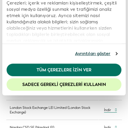
(Central Securities Clearing Corporation, Slovenia)
Çerezleri; içerik ve reklamları kişiselleştirmek, çeşitli
sosyal medya özelliği sunmak ve trafiğimizi analiz
etmek için kullanıyoruz. Ayrıca sitemizi nasıl
Kamer van Koophandel (KvK; Netherlands Chamber
İndir
kullandığınızla alakalı bilgileri; sizin sağlamış
of Commerce)
olabileceğiniz veya hizmetlerini kullanırken sizden
topladıkları bilgilerle birleştirebilecek olan sosyal
Korea Securities Depository (KSD)
İndir
medya, reklamcılık ve istatistik ortaklarımızla
paylaşıyoruz. İnternet sitemizi kullanmaya devam
Krajowy Depozyt Papierów Wartościowych S.A.
etmeniz durumunda, çerez politikamıza rıza
Ayrıntıları göster
İndir
(KDPW)
göstermiş olursunuz. Daha fazla bilgi için lütfen
Gizlilik Politikamız
’ı inceleyiniz.
TÜM ÇEREZLERE İZIN VER
Legal Entity Identifier India Limited (LEIL)
İndir
Web sitemizdeki deneyiminizi geliştirmek için
çerezleri etkin tutmanızı öneririz.
SADECE GEREKLI ÇEREZLERI KULLANIN
LEI International Pvt Ltd (TNV-LEI)
İndir
London Stock Exchange LEI Limited (London Stock
İndir
Exchange)
Nasdaq CSD SE (NasdaqLEI)
İndir