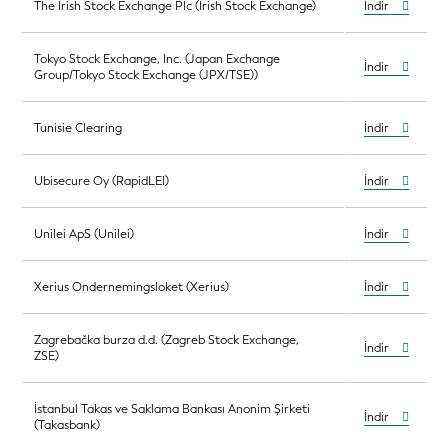
The Irish Stock Exchange Plc (Irish Stock Exchange)
İndir
Tokyo Stock Exchange, Inc. (Japan Exchange
İndir
Group/Tokyo Stock Exchange (JPX/TSE))
Tunisie Clearing
İndir
Ubisecure Oy (RapidLEI)
İndir
Unilei ApS (Unilei)
İndir
Xerius Ondernemingsloket (Xerius)
İndir
Zagrebačka burza d.d. (Zagreb Stock Exchange,
İndir
ZSE)
İstanbul Takas ve Saklama Bankası Anonim Şirketi
İndir
(Takasbank)