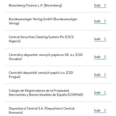
Bloomberg Finance L.P. (Bloomberg)
İndir
Bundesanzeiger Verlag GmbH (Bundesanzeiger
İndir
Verlag)
Central Securities Clearing System Plc (CSCS
İndir
Nigeria)
Centrálny depozitár cenných papierov SR, a.s. (CSD
İndir
Slovakia)
Centrální depozitář cenných papírů a.s. (CSD
İndir
Prague)
Colegio de Registradores de la Propiedad,
İndir
Mercantiles y Bienes Muebles de España (CORPME)
Depozitarul Central S.A. (Depozitarul Central,
İndir
Romania)