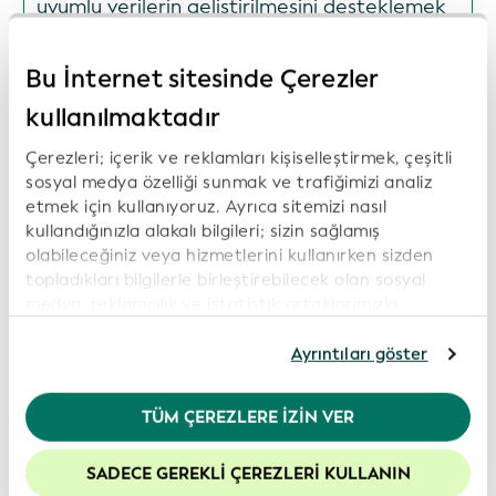
uyumlu verilerin geliştirilmesini desteklemek
amacıyla GLEIF’in Küresel Açık Veri
Entegrasyon Ağı’na (GODIN) katıldı
Bu İnternet sitesinde Çerezler
Tarih: 2026-07-16
kullanılmaktadır
Çerezleri; içerik ve reklamları kişiselleştirmek, çeşitli
sosyal medya özelliği sunmak ve trafiğimizi analiz
ISITC ve GLEIF, Sektördeki En İyi
etmek için kullanıyoruz. Ayrıca sitemizi nasıl
Uygulamaları ve Veri Şeffaflığını
kullandığınızla alakalı bilgileri; sizin sağlamış
Desteklemek Üzere İşbirliği Başlattı
olabileceğiniz veya hizmetlerini kullanırken sizden
topladıkları bilgilerle birleştirebilecek olan sosyal
Tarih: 2026-06-16
medya, reklamcılık ve istatistik ortaklarımızla
paylaşıyoruz. İnternet sitemizi kullanmaya devam
etmeniz durumunda, çerez politikamıza rıza
Ayrıntıları göster
göstermiş olursunuz. Daha fazla bilgi için lütfen
GLEIF ve Global Energy Monitor, Enerji
Gizlilik Politikamız
’ı inceleyiniz.
TÜM ÇEREZLERE İZIN VER
Varlıklarının Mülkiyetinde Şeffaflığı Artırmak
Web sitemizdeki deneyiminizi geliştirmek için
İçin İşbirliği Yaptı
çerezleri etkin tutmanızı öneririz.
SADECE GEREKLI ÇEREZLERI KULLANIN
Tarih: 2026-06-09