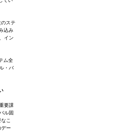
してい
次のステ
組み込み
、イン
テム全
ル・バ
い
重要課
バル固
要なこ
のデー