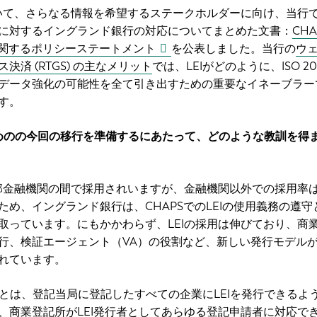
ついて、さらなる情報を希望するステークホルダーに向け、当行
に対するイングランド銀行の対応についてまとめた文書：
CH
導入に関するポリシーステートメント
を公表しました。当行の
ウ
決済 (RTGS) の主なメリット
では、LEIがどのように、ISO 20
データ強化の可能性を全て引き出すための重要なイネーブラー
す。
ためのの今回の移行を準備するにあたって、どのような教訓を得
一部金融機関の間で採用されいますが、金融機関以外での採用率
ため、イングランド銀行は、CHAPSでのLEIの使用義務の遵守
取っています。にもかかわらず、LEIの採用は伸びており、商
行、検証エージェント（VA）の役割など、新しい発行モデルがG
れています。
とは、登記当局に登記したすべての企業にLEIを発行できるよ
、商業登記所がLEI発行者としてあらゆる登記申請者に対応で