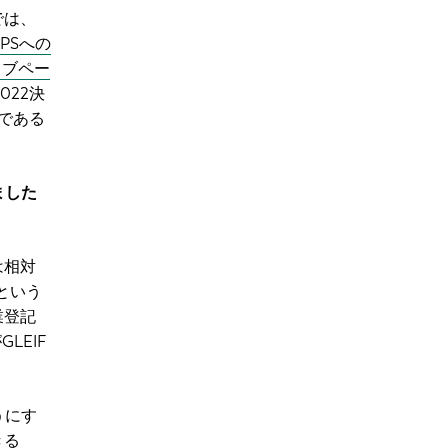
では、
APSへの
ェブペー
022決
である
ました
は相対
という
業登記
LEIF
うにす
きる