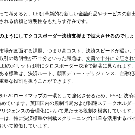
って考えると、LEIは革新的な新しい金融商品やサービスの創
される信頼と透明性をもたらす存在です。
のようにしてクロスボーダー決済支援まで拡大させるのでしょ
市場が直面する課題、つまり高コスト、決済スピードが遅い、
取引の透明性が不十分といった課題は、
文書で十分に立証され
LEIのメリットは特にクロスボーダー決済で顕著に見られます
ある標準は、決済ルート、顧客デュー・デリジェンス、金融犯
重要な役割を担うことができます。
をG20ロードマップの一環として強化させるため、FSBは決済
を進めています。英国国内の規制当局および関連ステークホルダ
・デリジェンスの合理化において果たせる役割を模索しています
ーは、特に決済標準や制裁スクリーニングにLEIを活用するパ
おいて協働しています。