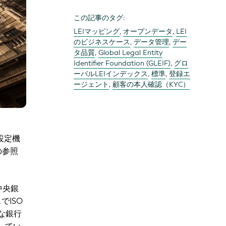
この記事のタグ:
LEIマッピング
,
オープンデータ
,
LEI
のビジネスケース
,
データ管理
,
デー
タ品質
,
Global Legal Entity
Identifier Foundation (GLEIF)
,
グロ
ーバルLEIインデックス
,
標準
,
登録エ
ージェント
,
顧客の本人確認（KYC）
設定機
の参照
中央銀
でISO
的な銀行