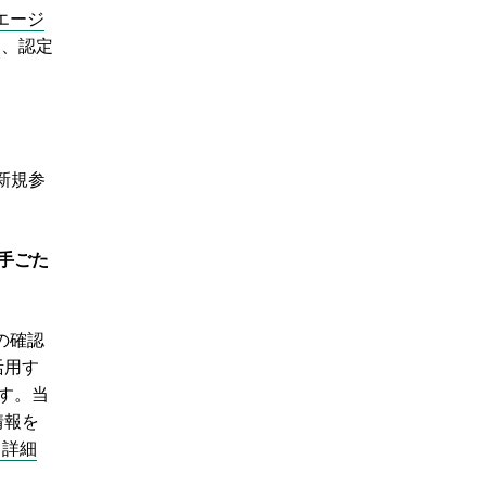
エージ
は、認定
新規参
手ごた
の確認
活用す
す。当
情報を
る詳細