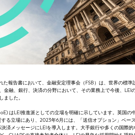
表された報告書において、金融安定理事会（FSB）は、世界の標準
、金融、銀行、決済の分野において、その業務上で今後、LEI
しました。
BoE) はLEI推進派としての立場を明確に示しています。英国の
援する立場にあり、2023年6月には、「送信オプション」ベース
APS決済メッセージにLEIを導入します。大手銀行や多くの国際