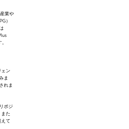
産業や
MPG）
は
lus
す。
ジェン
みま
されま
リポジ
。また
超えて