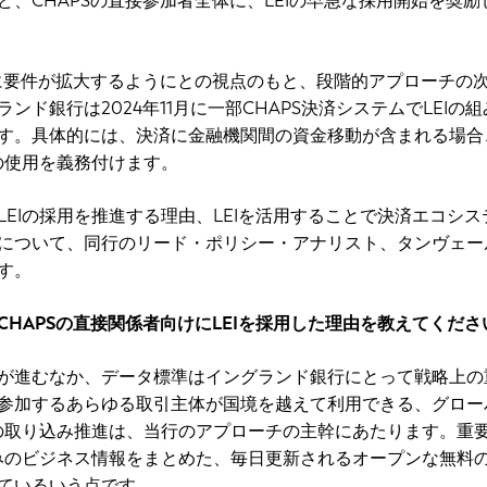
ど、CHAPSの直接参加者全体に、LEIの早急な採用開始を奨励
員に要件が拡大するようにとの視点のもと、段階的アプローチの
ンド銀行は2024年11月に一部CHAPS決済システムでLEIの
す。具体的には、決済に金融機関間の資金移動が含まれる場合
Iの使用を義務付けます。
LEIの採用を推進する理由、LEIを活用することで決済エコシス
について、同行のリード・ポリシー・アナリスト、タンヴェー
す。
CHAPSの直接関係者向けにLEIを採用した理由を教えてくださ
が進むなか、データ標準はイングランド銀行にとって戦略上の
参加するあらゆる取引主体が国境を越えて利用できる、グロー
Iの取り込み推進は、当行のアプローチの主幹にあたります。重
済みのビジネス情報をまとめた、毎日更新されるオープンな無料
ているいう点です。