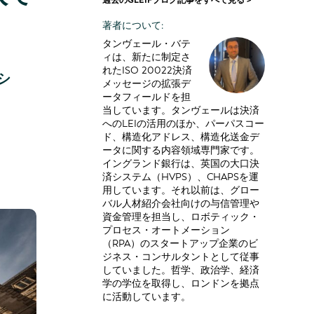
過去のGLEIFブログ記事をすべて見る >
著者について:
タンヴェール・バテ
ィは、新たに制定さ
れたISO 20022決済
シ
メッセージの拡張デ
ータフィールドを担
当しています。タンヴェールは決済
へのLEIの活用のほか、パーパスコー
ド、構造化アドレス、構造化送金デ
ータに関する内容領域専門家です。
イングランド銀行は、英国の大口決
済システム（HVPS）、CHAPSを運
用しています。それ以前は、グロー
バル人材紹介会社向けの与信管理や
資金管理を担当し、ロボティック・
プロセス・オートメーション
（RPA）のスタートアップ企業のビ
ジネス・コンサルタントとして従事
していました。哲学、政治学、経済
学の学位を取得し、ロンドンを拠点
に活動しています。