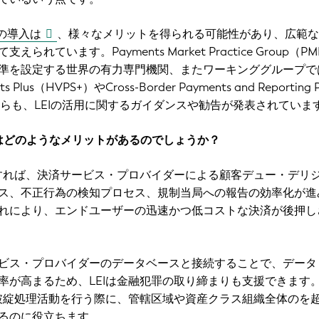
Iの導入は
、様々なメリットを得られる可能性があり、広範な
られています。Payments Market Practice Group（P
準を設定する世界の有力専門機関、またワーキンググループで
ts Plus（HVPS+）やCross-Border Payments and Reporting P
者からも、LEIの活用に関するガイダンスや勧告が発表されていま
にはどのようなメリットがあるのでしょうか？
及すれば、決済サービス・プロバイダーによる顧客デュー・デリ
ス、不正行為の検知プロセス、規制当局への報告の効率化が進
れにより、エンドユーザーの迅速かつ低コストな決済が後押し
ビス・プロバイダーのデータベースと接続することで、データ
率が高まるため、LEIは金融犯罪の取り締まりも支援できます
が破綻処理活動を行う際に、管轄区域や資産クラス組織全体のを
るのに役立ちます。