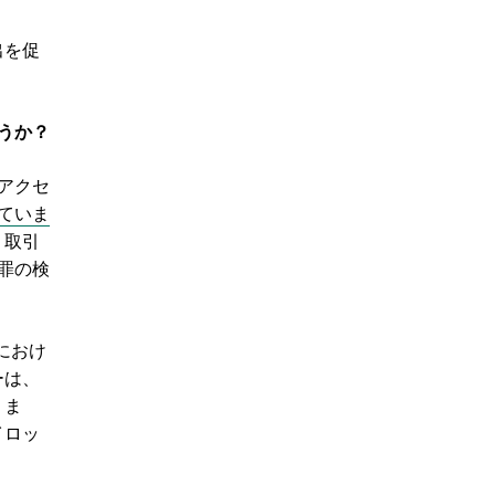
出を促
うか？
アクセ
ていま
。取引
罪の検
におけ
ーは、
。ま
イロッ