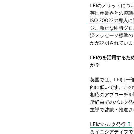
LEIのメリットに
英国産業界との協議
ISO 20022の
ジ、新たな即時グロス
済メッセージ標準の
かが説明されていま
LEIのを活用する
か？
英国では、LEIは
的に低いです。この
相応のアプローチを
所経由でのバルク発
主導で啓蒙・推進さ
LEIのバルク発行
るイニシアティブで