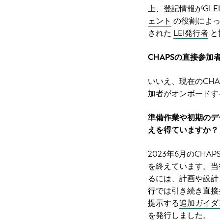
上、登記情報がGL
ェント
の役割によっ
された
LEI発行者
と
CHAPSの直接参加
いいえ、現在のCH
加者がオンボードす
準備作業や初期のデ
えを得ていますか？
2023年6月のCH
を終えています。当
るには、計画や設計
行では引き続き直接
提示する
追加ガイダ
を発行しました。