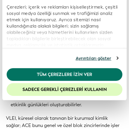
uygun kurallar ve yeterli denetlenebilirlik.
Çerezleri; içerik ve reklamları kişiselleştirmek, çeşitli
sosyal medya özelliği sunmak ve trafiğimizi analiz
ACE'nin Kimlik Yöneticisi ve Çapraz Zincir Kimliği
etmek için kullanıyoruz. Ayrıca sitemizi nasıl
(CCID) çerçevesi ile kurumlar, hassas verileri zincire
kullandığınızla alakalı bilgileri; sizin sağlamış
koymadan cüzdanları vLEI'ler gibi doğrulanabilir
olabileceğiniz veya hizmetlerini kullanırken sizden
topladıkları bilgilerle birleştirebilecek olan sosyal
kimlik bilgilerine bağlayabilir.
medya, reklamcılık ve istatistik ortaklarımızla
Politika Yöneticisi ve uyumluluk uzantıları ile
paylaşıyoruz. İnternet sitemizi kullanmaya devam
KYC/AML ve yargı yetkisi kurallarını doğrudan
etmeniz durumunda, çerez politikamıza rıza
Ayrıntıları göster
göstermiş olursunuz. Daha fazla bilgi için lütfen
tokenlara ve protokollere kodlayabilirler; böylece
Gizlilik Politikamız
’ı inceleyiniz.
uygunluk, işlemler gerçekleştirilmeden önce
TÜM ÇEREZLERE İZIN VER
uygulanır.
Web sitemizdeki deneyiminizi geliştirmek için
çerezleri etkin tutmanızı öneririz.
SADECE GEREKLI ÇEREZLERI KULLANIN
İzleme ve Raporlama ile, düzenleyici ve dahili
inceleme için zincirler boyunca uyarılar ve ayrıntılı
etkinlik günlükleri oluşturabilirler.
VLEI, küresel olarak tanınan bir kurumsal kimlik
sağlar; ACE bunu genel ve özel blok zincirlerinde işler