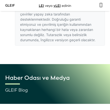
GLEIF
LEI
veya
vLEI
edinin
Bu web sitesindeki İngilizce dışındaki
çeviriler yapay zeka tarafından
desteklenmektedir. Doğruluğu garanti
etmiyoruz ve çevrilmiş içeriğin kullanımından
kaynaklanan herhangi bir hata veya zarardan
sorumlu değiliz. Tutarsızlık veya belirsizlik
durumunda,
İngilizce versiyon
geçerli olacaktır.
Haber Odası ve Medya
GLEIF Blog