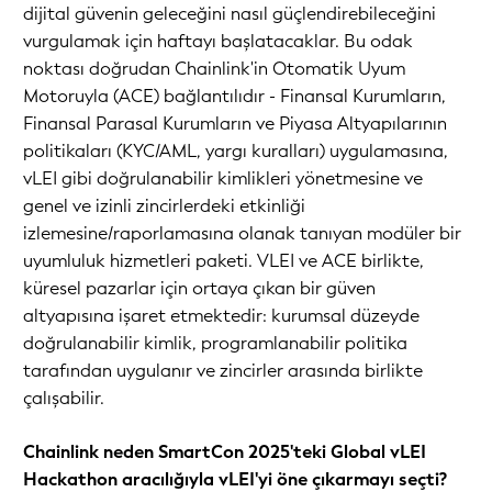
dijital güvenin geleceğini nasıl güçlendirebileceğini
vurgulamak için haftayı başlatacaklar. Bu odak
noktası doğrudan Chainlink'in Otomatik Uyum
Motoruyla (ACE) bağlantılıdır - Finansal Kurumların,
Finansal Parasal Kurumların ve Piyasa Altyapılarının
politikaları (KYC/AML, yargı kuralları) uygulamasına,
vLEI gibi doğrulanabilir kimlikleri yönetmesine ve
genel ve izinli zincirlerdeki etkinliği
izlemesine/raporlamasına olanak tanıyan modüler bir
uyumluluk hizmetleri paketi. VLEI ve ACE birlikte,
küresel pazarlar için ortaya çıkan bir güven
altyapısına işaret etmektedir: kurumsal düzeyde
doğrulanabilir kimlik, programlanabilir politika
tarafından uygulanır ve zincirler arasında birlikte
çalışabilir.
Chainlink neden SmartCon 2025'teki Global vLEI
Hackathon aracılığıyla vLEI'yi öne çıkarmayı seçti?