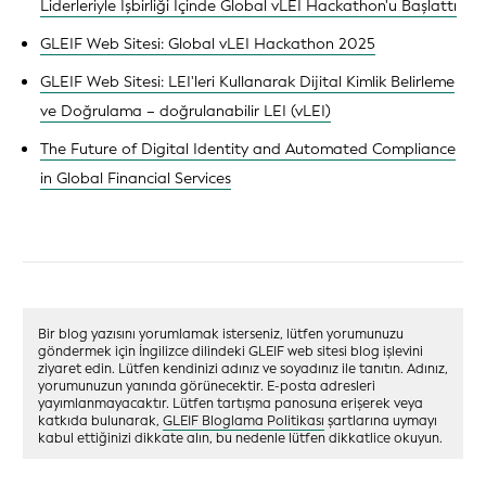
Liderleriyle İşbirliği İçinde Global vLEI Hackathon'u Başlattı
GLEIF Web Sitesi: Global vLEI Hackathon 2025
GLEIF Web Sitesi: LEI'leri Kullanarak Dijital Kimlik Belirleme
ve Doğrulama – doğrulanabilir LEI (vLEI)
The Future of Digital Identity and Automated Compliance
in Global Financial Services
Bir blog yazısını yorumlamak isterseniz, lütfen yorumunuzu
göndermek için İngilizce dilindeki GLEIF web sitesi blog işlevini
ziyaret edin. Lütfen kendinizi adınız ve soyadınız ile tanıtın. Adınız,
yorumunuzun yanında görünecektir. E-posta adresleri
yayımlanmayacaktır. Lütfen tartışma panosuna erişerek veya
katkıda bulunarak,
GLEIF Bloglama Politikası
şartlarına uymayı
kabul ettiğinizi dikkate alın, bu nedenle lütfen dikkatlice okuyun.