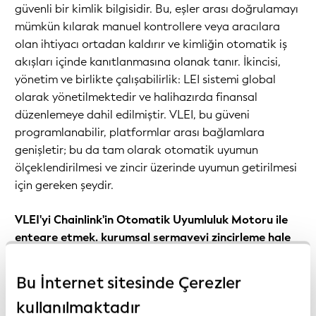
güvenli bir kimlik bilgisidir. Bu, eşler arası doğrulamayı
mümkün kılarak manuel kontrollere veya aracılara
olan ihtiyacı ortadan kaldırır ve kimliğin otomatik iş
akışları içinde kanıtlanmasına olanak tanır. İkincisi,
yönetim ve birlikte çalışabilirlik: LEI sistemi global
olarak yönetilmektedir ve halihazırda finansal
düzenlemeye dahil edilmiştir. VLEI, bu güveni
programlanabilir, platformlar arası bağlamlara
genişletir; bu da tam olarak otomatik uyumun
ölçeklendirilmesi ve zincir üzerinde uyumun getirilmesi
için gereken şeydir.
VLEI'yi Chainlink'in Otomatik Uyumluluk Motoru ile
entegre etmek, kurumsal sermayeyi zincirleme hale
getirme hedefini ilerletmeye nasıl yardımcı olur?
Bu İnternet sitesinde Çerezler
Kurumlar büyük miktarda sermayeyi zincir üzerinde
kullanılmaktadır
taşımak için üç güvenceye ihtiyaç duyar: doğru kimlik,