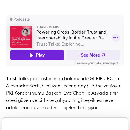
Trust Talks podcast'inin bu bölümünde GLEIF CEO'su
Alexandre Kech, Certizen Technology CEO'su ve Asya
PKI Konsorsiyumu Başkanı Eva Chan ile Asya'da sınır
ötesi güven ve birlikte çalışabilirliği teşvik etmeye
odaklanan devam eden projeleri tartışıyor.
Certizen Technology, 2025 yılında Yetkili vLEI Tahsis
Eden Kurum (QVI) olarak nitelendirilmesinin ardından