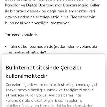
Kanallar ve Dijital Operasyonlar Başkanı Maria Keller
ile bir araya gelerek bu değişimin işlem sonrası veri
altyapısından neler talep ettiğini ve Clearstream'in
buna nasıl yanıt verdiğini araştırıyor.
Tartışma konuları:
Talimat kalitesi neden doğrudan işleme yolundaki
gerçek darboğazdır?
Yapay zeka, müşterilerin kendi işlem sonrası
Bu İnternet sitesinde Çerezler
verilerini doğal dilde sorgulamasını nasıl sağlıyor?
kullanılmaktadır
Tüzel Kişi Kimlik Kodu'nun (LEI) sınır ötesi
mutabakatta sürtüşmeleri azaltmadaki rolü
Çerezleri; içerik ve reklamları kişiselleştirmek, çeşitli
Clearstream'in GLEIF Hackathon'da doğrulanabilir
sosyal medya özelliği sunmak ve trafiğimizi analiz
etmek için kullanıyoruz. Ayrıca sitemizi nasıl
Tüzel Kişi Kimlik Kodu (vLEI)yi güvenli bir oturum
kullandığınızla alakalı bilgileri; sizin sağlamış
açma standardı olarak kullanması nedeniyle ikincilik
olabileceğiniz veya hizmetlerini kullanırken sizden