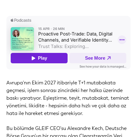
Avrupa'nın Ekim 2027 itibariyle T+1 mutabakata
geçmesi, işlem sonrası zincirdeki her halka üzerinde
baskı yaratıyor. Eşleştirme, teyit, mutabakat, teminat
yönetimi, likidite - hepsinin daha hızlı ve çok daha az
hata ile hareket etmesi gerekiyor.
Bu bölümde GLEIF CEO'su Alexandre Kech, Deutsche
Börse Group'un bir parçası olan Clearstream'in Veri,