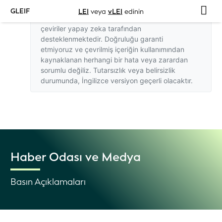
GLEIF
LEI
veya
vLEI
edinin
Bu web sitesindeki İngilizce dışındaki
çeviriler yapay zeka tarafından
desteklenmektedir. Doğruluğu garanti
etmiyoruz ve çevrilmiş içeriğin kullanımından
kaynaklanan herhangi bir hata veya zarardan
sorumlu değiliz. Tutarsızlık veya belirsizlik
durumunda,
İngilizce versiyon
geçerli olacaktır.
Haber Odası ve Medya
Basın Açıklamaları