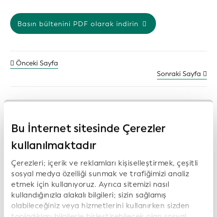
Basın bültenini PDF olarak indirin
Önceki Sayfa
Sonraki Sayfa
Önceki basın açıklamaları:
Bu İnternet sitesinde Çerezler
kullanılmaktadır
Open Supply Hub, Wikimedia Deutschland ve
Çerezleri; içerik ve reklamları kişiselleştirmek, çeşitli
Wikirate International, şeffaflık,
sosyal medya özelliği sunmak ve trafiğimizi analiz
sürdürülebilirlik ve dijital güven için birbiriyle
etmek için kullanıyoruz. Ayrıca sitemizi nasıl
uyumlu verilerin geliştirilmesini desteklemek
kullandığınızla alakalı bilgileri; sizin sağlamış
amacıyla GLEIF’in Küresel Açık Veri
olabileceğiniz veya hizmetlerini kullanırken sizden
Entegrasyon Ağı’na (GODIN) katıldı
topladıkları bilgilerle birleştirebilecek olan sosyal