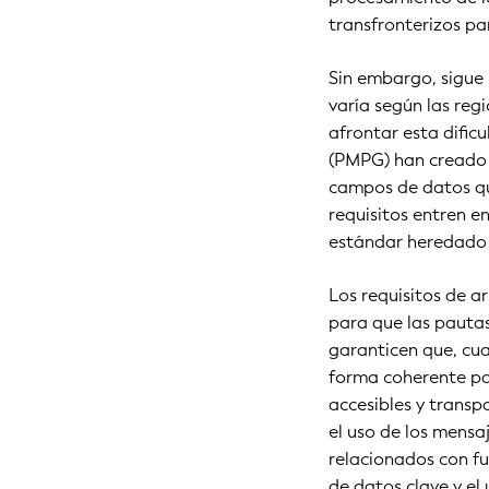
transfronterizos pa
Sin embargo, sigue
varía según las regi
afrontar esta dific
(PMPG) han creado u
campos de datos qu
requisitos entren en
estándar heredado
Los requisitos de 
para que las pauta
garanticen que, cua
forma coherente par
accesibles y transp
el uso de los mensa
relacionados con fu
de datos clave y el