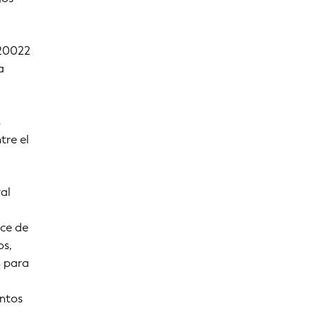
 20022
a
s
tre el
al
ice de
os,
s para
entos