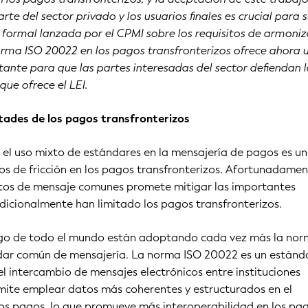
te del sector privado y los usuarios finales es crucial para 
 formal lanzada por el CPMI sobre los requisitos de armoni
orma ISO 20022 en los pagos transfronterizos ofrece ahora 
nte para que las partes interesadas del sector defiendan l
que ofrece el LEI.
ltades de los pagos transfronterizos
 el uso mixto de estándares en la mensajería de pagos es u
tos de fricción en los pagos transfronterizos. Afortunadamen
os de mensaje comunes promete mitigar las importantes
adicionalmente han limitado los pagos transfronterizos.
go de todo el mundo están adoptando cada vez más la nor
ar común de mensajería. La norma ISO 20022 es un estánd
el intercambio de mensajes electrónicos entre instituciones
rmite emplear datos más coherentes y estructurados en el
os pagos, lo que promueve más interoperabilidad en los pa