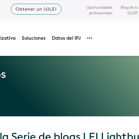
Oportunidades
Blog de la
Obtener un (v)LEI
profesionales
GLEIF
izativa
Soluciones
Datos del IPJ
•••
os
 la Serie de blogs LEI Lightbu