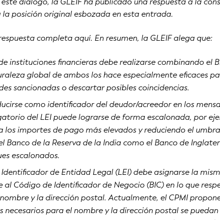
ste diálogo, la GLEIF ha publicado una respuesta a la cons
a la posición original esbozada en esta entrada.
 respuesta completa aquí. En resumen, la GLEIF alega que:
 de instituciones financieras debe realizarse combinando el BI
turaleza global de ambos los hace especialmente eficaces pa
ades sancionadas o descartar posibles coincidencias.
ducirse como identificador del deudor/acreedor en los mensa
gatorio del LEI puede lograrse de forma escalonada, por ej
a los importes de pago más elevados y reduciendo el umbra
el Banco de la Reserva de la India como el Banco de Inglate
es escalonados.
Identificador de Entidad Legal (LEI) debe asignarse la mis
 al Código de Identificador de Negocio (BIC) en lo que resp
l nombre y la dirección postal. Actualmente, el CPMI propon
 necesarios para el nombre y la dirección postal se puedan