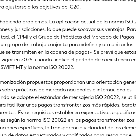
ra ajustarse a los objetivos del G20.
 habiendo problemas. La aplicación actual de la norma ISO
ones y jurisdicciones, lo que puede socavar sus ventajas. Par
ultad, el CPMI y el Grupo de Prácticas del Mercado de Pagos
n grupo de trabajo conjunto para «definir y armonizar los
e se transmiten en la cadena de pagos». Se prevé que esto
 vigor en 2025, cuando finalice el período de coexistencia en
 SWIFT MT y la norma ISO 20022.
armonización propuestos proporcionan una orientación gener
s sobre prácticas de mercado nacionales e internacionales
ndo se adopte el estándar de mensajería ISO 20022, se util
a facilitar unos pagos transfronterizos más rápidos, barat
arentes. Estos requisitos establecen expectativas específica
jes según la norma ISO 20022 en los pagos transfronterizos
nciones específicas, la transparencia y claridad de los elem
 uso de datos estructurados y codificados para respaldar el