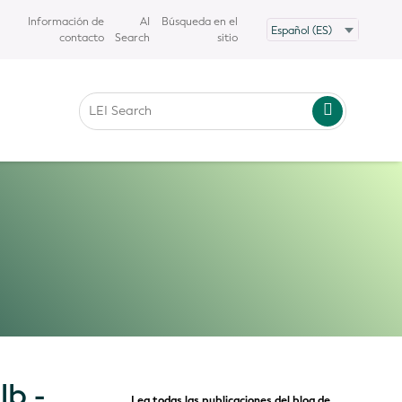
Información de
AI
Búsqueda en el
contacto
Search
sitio
lb -
Lea todas las publicaciones del blog de