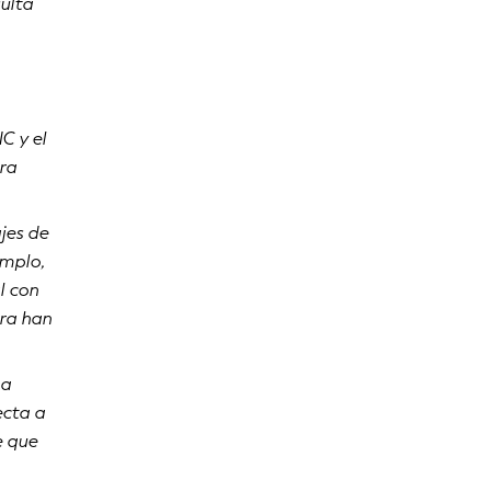
ulta
C y el
ra
jes de
emplo,
l con
rra han
ma
ecta a
e que