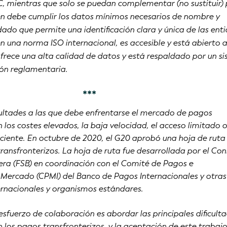
BIC, mientras que solo se puedan complementar (no sustituir) 
ién debe cumplir los datos mínimos necesarios de nombre y
dado que permite una identificación clara y única de las ent
en una norma ISO internacional, es accesible y está abierto 
frece una alta calidad de datos y está respaldado por un s
ión reglamentaria.
***
cultades a las que debe enfrentarse el mercado de pagos
n los costes elevados, la baja velocidad, el acceso limitado 
iciente. En octubre de 2020, el G20 aprobó una hoja de ruta
ransfronterizos. La hoja de ruta fue desarrollada por el Con
era (FSB) en coordinación con el Comité de Pagos e
 Mercado (CPMI) del Banco de Pagos Internacionales y otras
ernacionales y organismos estándares.
 esfuerzo de colaboración es abordar las principales dificult
n los pagos transfronterizos, y la aceptación de este trabaj