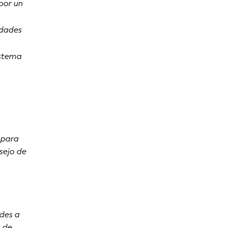
por un
idades
a
istema
o
 para
sejo de
ades a
o de