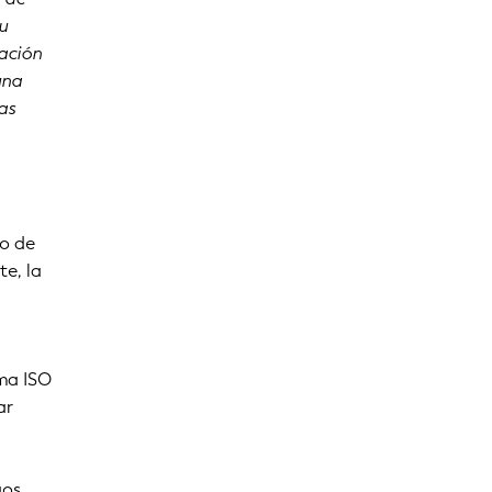
su
zación
una
as
no de
te, la
ma ISO
ar
gos