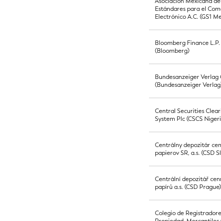
Asociación Mexicana de
Estándares para el Com
Electrónico A.C. (GS1 Me
Bloomberg Finance L.P.
(Bloomberg)
Bundesanzeiger Verla
(Bundesanzeiger Verlag
Central Securities Clear
System Plc (CSCS Nigeri
Centrálny depozitár ce
papierov SR, a.s. (CSD S
Centrální depozitář ce
papírů a.s. (CSD Prague
Colegio de Registradore