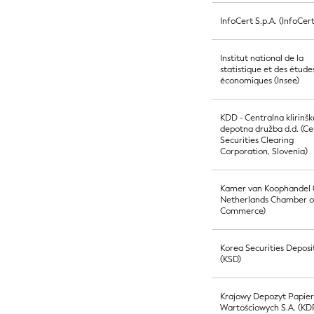
InfoCert S.p.A. (InfoCert
Institut national de la
statistique et des étude
économiques (Insee)
KDD - Centralna klirinšk
depotna družba d.d. (Ce
Securities Clearing
Corporation, Slovenia)
Kamer van Koophandel 
Netherlands Chamber o
Commerce)
Korea Securities Deposi
(KSD)
Krajowy Depozyt Papie
Wartościowych S.A. (K