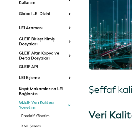
Kullanım
Global LEI Dizini
LEI Araması
GLEIF Birleştirilmiş
Dosyaları
GLEIF Altın Kopya ve
Delta Dosyaları
GLEIF API
LEI Eşleme
Şeffaf ka
Kayıt Makamlarına LEI
Bağlantısı
GLEIF Veri Kalitesi
Yönetimi
Veri Kali
Proaktif Yönetim
XML Şeması