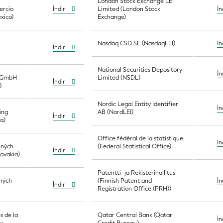
London Stock Exchange LEI
ercio
İndir
Limited (London Stock
İn
xico)
Exchange)
Nasdaq CSD SE (NasdaqLEI)
İn
İndir
National Securities Depository
İn
g GmbH
Limited (NSDL)
İndir
)
Nordic Legal Entity Identifier
İn
ing
AB (NordLEI)
İndir
a)
Office fédéral de la statistique
İn
nných
(Federal Statistical Office)
İndir
lovakia)
Patentti- ja Rekisterihallitus
nných
(Finnish Patent and
İn
İndir
)
Registration Office (PRH))
s de la
Qatar Central Bank (Qatar
İn