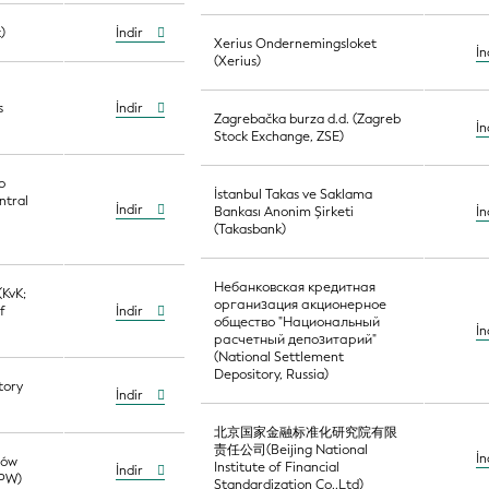
)
İndir
Xerius Ondernemingsloket
İn
(Xerius)
s
İndir
Zagrebačka burza d.d. (Zagreb
İn
Stock Exchange, ZSE)
o
İstanbul Takas ve Saklama
ntral
İndir
Bankası Anonim Şirketi
İn
(Takasbank)
Небанковская кредитная
(KvK;
организация акционерное
f
İndir
общество "Национальный
İn
расчетный депозитарий"
(National Settlement
Depository, Russia)
tory
İndir
北京国家金融标准化研究院有限
责任公司(Beijing National
İn
rów
Institute of Financial
İndir
DPW)
Standardization Co.,Ltd)