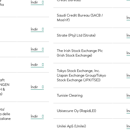
y
Credit Bureau)
İndir
aña
Saudi Credit Bureau (SACB /
İn
Moa'rif)
.
İndir
Strate (Pty) Ltd (Strate)
İn
İndir
The Irish Stock Exchange Plc
İn
(Irish Stock Exchange)
İndir
Tokyo Stock Exchange, Inc.
(Japan Exchange Group/Tokyo
İn
aft
Stock Exchange (JPX/TSE))
UNGEN
İndir
H &
e)
Tunisie Clearing
İn
ta'
Ubisecure Oy (RapidLEI)
İn
a delle
İndir
taliane
Unilei ApS (Unilei)
İn