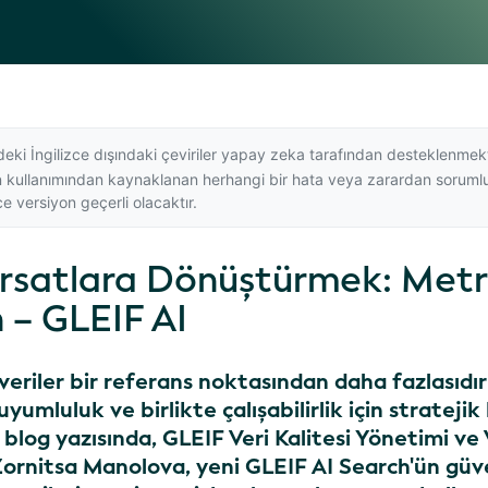
eki İngilizce dışındaki çeviriler yapay zeka tarafından desteklenmek
in kullanımından kaynaklanan herhangi bir hata veya zarardan sorumlu d
zce versiyon
geçerli olacaktır.
Fırsatlara Dönüştürmek: Metr
 – GLEIF AI
 veriler bir referans noktasından daha fazlasıdır
yumluluk ve birlikte çalışabilirlik için stratejik 
u blog yazısında, GLEIF Veri Kalitesi Yönetimi ve 
Zornitsa Manolova, yeni GLEIF AI Search'ün güve