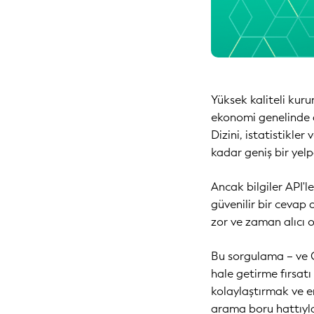
Yüksek kaliteli kur
ekonomi genelinde d
Dizini, istatistikle
kadar geniş bir yelp
Ancak bilgiler API'l
güvenilir bir cevap 
zor ve zaman alıcı ol
Bu sorgulama – ve GLE
hale getirme fırsatı
kolaylaştırmak ve er
arama boru hattıyla 