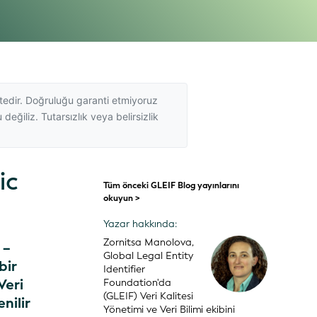
tedir. Doğruluğu garanti etmiyoruz
eğiliz. Tutarsızlık veya belirsizlik
ic
Tüm önceki GLEIF Blog yayınlarını
okuyun >
Yazar hakkında:
Zornitsa Manolova,
 –
Global Legal Entity
bir
Identifier
Veri
Foundation'da
(GLEIF) Veri Kalitesi
nilir
Yönetimi ve Veri Bilimi ekibini