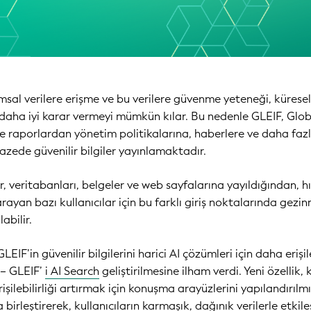
umsal verilere erişme ve bu verilere güvenme yeteneği, kürese
aha iyi karar vermeyi mümkün kılar. Bu nedenle GLEIF, Glob
r ve raporlardan yönetim politikalarına, haberlere ve daha faz
azede güvenilir bilgiler yayınlamaktadır.
er, veritabanları, belgeler ve web sayfalarına yayıldığından, hı
arayan bazı kullanıcılar için bu farklı giriş noktalarında gezi
abilir.
IF’in güvenilir bilgilerini harici AI çözümleri için daha erişile
 – GLEIF’
i AI Search
geliştirilmesine ilham verdi. Yeni özellik, 
işilebilirliği artırmak için konuşma arayüzlerini yapılandırılmı
birleştirerek, kullanıcıların karmaşık, dağınık verilerle etkil