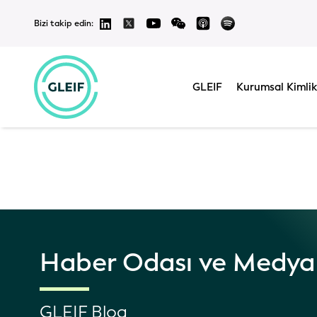
Bizi takip edin:
Bu web sitesind
ve çevrilmiş içeriğ
durumunda,
İngili
GLEIF
Kurumsal Kimlik
Haber Odası ve Medya
GLEIF Blog