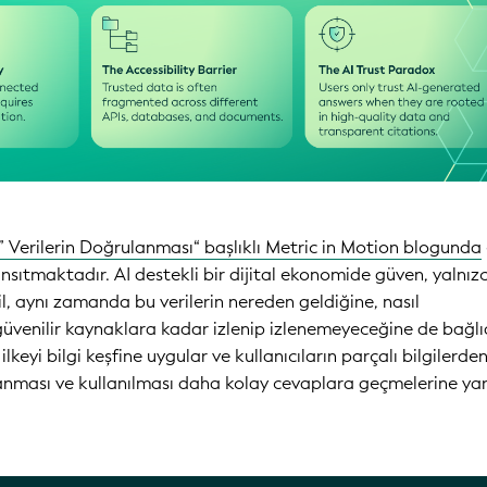
” Verilerin Doğrulanması“ başlıklı Metric in Motion blogunda
nsıtmaktadır. AI destekli bir dijital ekonomide güven, yalnız
il, aynı zamanda bu verilerin nereden geldiğine, nasıl
üvenilir kaynaklara kadar izlenip izlenemeyeceğine de bağlıd
lkeyi bilgi keşfine uygular ve kullanıcıların parçalı bilgilerden
anması ve kullanılması daha kolay cevaplara geçmelerine ya