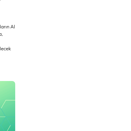
ların AI
a,
ilecek