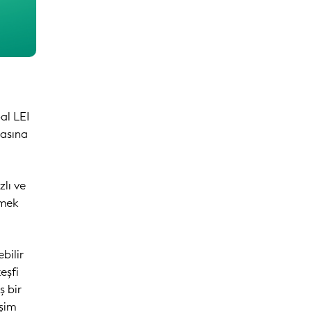
l
al LEI
lasına
zlı ve
nmek
bilir
keşfi
ş bir
eşim