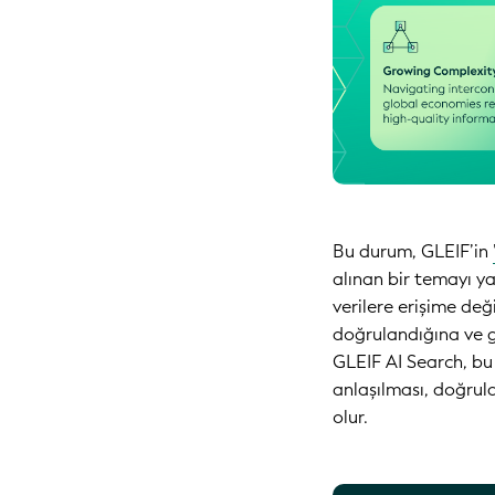
Bu durum, GLEIF’in
alınan bir temayı ya
verilere erişime değ
doğrulandığına ve g
GLEIF AI Search, bu i
anlaşılması, doğrul
olur.