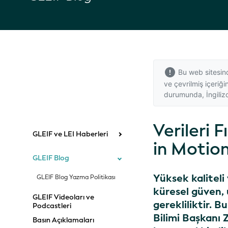
Bu web sitesind
ve çevrilmiş içeriğ
durumunda,
İngili
Verileri 
GLEIF ve LEI Haberleri
in Motion
GLEIF Blog
Yüksek kaliteli
GLEIF Blog Yazma Politikası
küresel güven, u
GLEIF Videoları ve
gerekliliktir. B
Podcastleri
Bilimi Başkanı 
Basın Açıklamaları