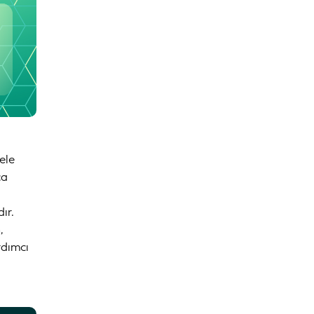
ele
ca
ır.
,
rdımcı