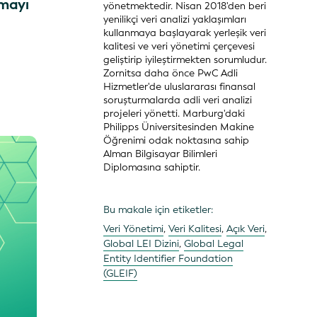
nmayı
yönetmektedir. Nisan 2018'den beri
yenilikçi veri analizi yaklaşımları
kullanmaya başlayarak yerleşik veri
kalitesi ve veri yönetimi çerçevesi
geliştirip iyileştirmekten sorumludur.
Zornitsa daha önce PwC Adli
Hizmetler'de uluslararası finansal
soruşturmalarda adli veri analizi
projeleri yönetti. Marburg'daki
Philipps Üniversitesinden Makine
Öğrenimi odak noktasına sahip
Alman Bilgisayar Bilimleri
Diplomasına sahiptir.
Bu makale için etiketler:
Veri Yönetimi
,
Veri Kalitesi
,
Açık Veri
,
Global LEI Dizini
,
Global Legal
Entity Identifier Foundation
(GLEIF)