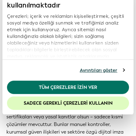
kullanılmaktadır
Çerezleri; içerik ve reklamları kişiselleştirmek, çeşitli
sosyal medya özelliği sunmak ve trafiğimizi analiz
etmek için kullanıyoruz. Ayrıca sitemizi nasıl
Birçok farklı soruya tek bir cevap
kullandığınızla alakalı bilgileri; sizin sağlamış
olabileceğiniz veya hizmetlerini kullanırken sizden
İkincisi, temel güven katmanı tek bir sektör veya
topladıkları bilgilerle birleştirebilecek olan sosyal
kurum için oluşturulmuş özel bir sistem değil, kamu
medya, reklamcılık ve istatistik ortaklarımızla
paylaşıyoruz. İnternet sitemizi kullanmaya devam
altyapısı olduğundan, vLEI herhangi bir sektör,
etmeniz durumunda, çerez politikamıza rıza
Ayrıntıları göster
kullanım durumu veya yargı yetkisi alanında belge
göstermiş olursunuz. Daha fazla bilgi için lütfen
güvenilirliğini doğrulamak için tutarlı bir mekanizma
Gizlilik Politikamız
’ı inceleyiniz.
sağlayabilir.
TÜM ÇEREZLERE İZIN VER
Web sitemizdeki deneyiminizi geliştirmek için
çerezleri etkin tutmanızı öneririz.
Belgelere duyulan evrensel güven ihtiyacına rağmen –
SADECE GEREKLI ÇEREZLERI KULLANIN
ister derece ve diplomalar, tıbbi sonuçlar, tedarikçi
sertifikaları veya yasal kanıtlar olsun – sadece kısmi
çözümler mevcuttur. Bunlar manuel kontroller,
kurumsal güven ilişkileri ve sektöre özgü dijital imza