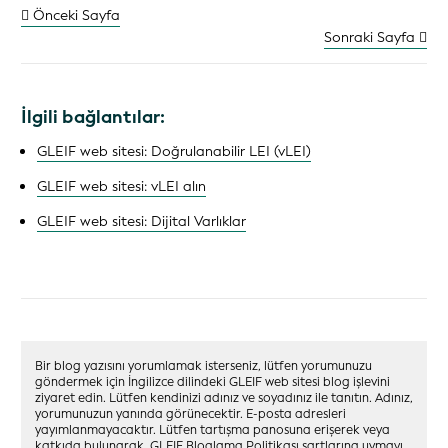
Önceki Sayfa
Sonraki Sayfa
İlgili bağlantılar:
GLEIF web sitesi: Doğrulanabilir LEI (vLEI)
GLEIF web sitesi: vLEI alın
GLEIF web sitesi: Dijital Varlıklar
Bir blog yazısını yorumlamak isterseniz, lütfen yorumunuzu
göndermek için İngilizce dilindeki GLEIF web sitesi blog işlevini
ziyaret edin. Lütfen kendinizi adınız ve soyadınız ile tanıtın. Adınız,
yorumunuzun yanında görünecektir. E-posta adresleri
yayımlanmayacaktır. Lütfen tartışma panosuna erişerek veya
katkıda bulunarak,
GLEIF Bloglama Politikası
şartlarına uymayı