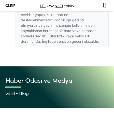
GLEIF
LEI
veya
vLEI
edinin
Bu web sitesindeki İngilizce dışındaki
çeviriler yapay zeka tarafından
desteklenmektedir. Doğruluğu garanti
etmiyoruz ve çevrilmiş içeriğin kullanımından
kaynaklanan herhangi bir hata veya zarardan
sorumlu değiliz. Tutarsızlık veya belirsizlik
durumunda,
İngilizce versiyon
geçerli olacaktır.
Haber Odası ve Medya
GLEIF Blog