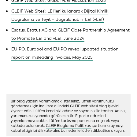
GLEIF Web Sitesi: Global vLEI Hackathon 2025
GLEIF Web Sitesi: LEI'leri kullanarak Dijital Kimlik
Doğrulama ve Teyit – doğrulanabilir LEI (vLEI)
Esatus, Esatus AG and GLEIF Close Partnership Agreement
to Promote LEI and vLEI, June 2024
EUIPO, Europol and EUIPO reveal updated situation
report on misleading invoices, May 2025
Bir blog yazısını yorumlamak isterseniz, lütfen yorumunuzu
göndermek için İngilizce dilindeki GLEIF web sitesi blog işlevini
ziyaret edin. Lütfen kendinizi adınız ve soyadınız ile tanıtın. Adınız,
yorumunuzun yanında görünecektir. E-posta adresleri
yayımlanmayacaktır. Lütfen tartışma panosuna erişerek veya
katkıda bulunarak,
GLEIF Bloglama Politikası
şartlarına uymayı
kabul ettiğinizi dikkate alın, bu nedenle lütfen dikkatlice okuyun.