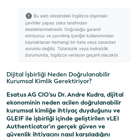
Bu web sitesindeki İngilizce dışındaki
çeviriler yapay zeka tarafından
desteklenmektedir. Doğruluğu garanti
etmiyoruz ve çevrilmiş içeriğin kullanımından
kaynaklanan herhangi bir hata veya zarardan
sorumlu değiliz. Tutarsızlık veya belirsizlik
durumunda,
İngilizce versiyon
geçerli olacaktır.
Dijital İşbirliği Neden Doğrulanabilir
Kurumsal Kimlik Gerektiriyor?
Esatus AG CIO'su Dr. Andre Kudra, dijital
ekonominin neden acilen doğrulanabilir
kurumsal kimliğe ihtiyaç duyduğunu ve
GLEIF ile işbirliği içinde geliştirilen vLEI
Authenticator'ın gerçek güven ve
güvenlik ihtiyacını nasıl karşıladığını