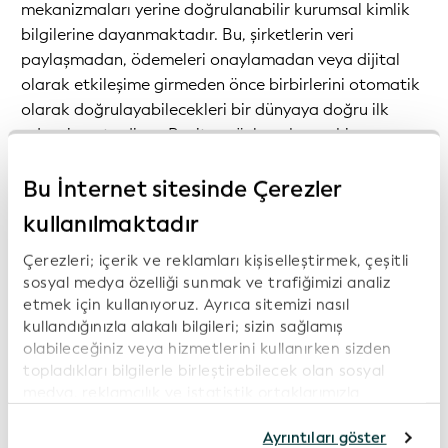
mekanizmaları yerine doğrulanabilir kurumsal kimlik
bilgilerine dayanmaktadır. Bu, şirketlerin veri
paylaşmadan, ödemeleri onaylamadan veya dijital
olarak etkileşime girmeden önce birbirlerini otomatik
olarak doğrulayabilecekleri bir dünyaya doğru ilk
adımı işaret ediyor. Basitçe söylemek gerekirse,
"bunun ortağımız olduğuna inanıyoruz" ifadesini "öyle
olduğunu biliyoruz" ifadesine dönüştürüyor
Bu İnternet sitesinde Çerezler
kullanılmaktadır
VLEI Authenticator pratikte nasıl çalışır?
Çerezleri; içerik ve reklamları kişiselleştirmek, çeşitli
VLEI Authenticator, standart kimlik ve erişim yönetimi
sosyal medya özelliği sunmak ve trafiğimizi analiz
etmek için kullanıyoruz. Ayrıca sitemizi nasıl
platformlarıyla entegre olur. Bir kullanıcı veya kuruluş
kullandığınızla alakalı bilgileri; sizin sağlamış
korumalı bir sistemde oturum açtığında - örneğin bir
olabileceğiniz veya hizmetlerini kullanırken sizden
belgeye veya uygulamaya erişmek için - vLEI
topladıkları bilgilerle birleştirebilecek olan sosyal
Authenticator, vLEI kimlik bilgisini GLEIF güven
medya, reklamcılık ve istatistik ortaklarımızla
çerçevesine karşı doğrular. Erişim yalnızca kimlik bilgisi
paylaşıyoruz. İnternet sitemizi kullanmaya devam
geçerliyse verilir. Güvenilirlik bir varsayım değil, sürecin
etmeniz durumunda, çerez politikamıza rıza
Ayrıntıları göster