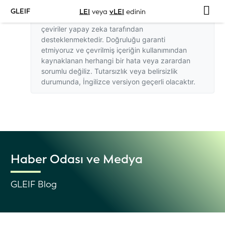
GLEIF
LEI
veya
vLEI
edinin
Bu web sitesindeki İngilizce dışındaki
çeviriler yapay zeka tarafından
desteklenmektedir. Doğruluğu garanti
etmiyoruz ve çevrilmiş içeriğin kullanımından
kaynaklanan herhangi bir hata veya zarardan
sorumlu değiliz. Tutarsızlık veya belirsizlik
durumunda,
İngilizce versiyon
geçerli olacaktır.
Haber Odası ve Medya
GLEIF Blog