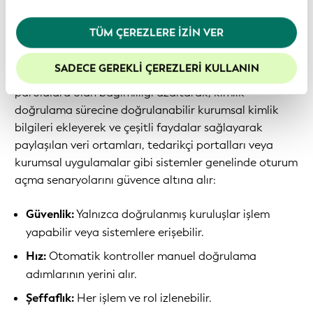
bir özelliği haline gelir.
göstermiş olursunuz. Daha fazla bilgi için lütfen
Gizlilik Politikamız
’ı inceleyiniz.
TÜM ÇEREZLERE İZIN VER
Şirketler bu yaklaşımdan ne gibi faydalar elde eder?
Web sitemizdeki deneyiminizi geliştirmek için
çerezleri etkin tutmanızı öneririz.
SADECE GEREKLI ÇEREZLERI KULLANIN
VLEI Authenticator, geleneksel kullanıcı adları ve
parolalara olan bağımlılığı azaltarak, kimlik
doğrulama sürecine doğrulanabilir kurumsal kimlik
bilgileri ekleyerek ve çeşitli faydalar sağlayarak
paylaşılan veri ortamları, tedarikçi portalları veya
kurumsal uygulamalar gibi sistemler genelinde oturum
açma senaryolarını güvence altına alır:
Güvenlik:
Yalnızca doğrulanmış kuruluşlar işlem
yapabilir veya sistemlere erişebilir.
Hız:
Otomatik kontroller manuel doğrulama
adımlarının yerini alır.
Şeffaflık:
Her işlem ve rol izlenebilir.