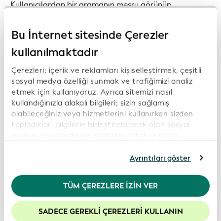
Kullanıcılardan bir aramanın meşru görünüp
görünmediğine karar vermelerini istemek yerine, bunu
bilebileceklerdir.
Bu İnternet sitesinde Çerezler
kullanılmaktadır
Çerezleri; içerik ve reklamları kişiselleştirmek, çeşitli
sosyal medya özelliği sunmak ve trafiğimizi analiz
etmek için kullanıyoruz. Ayrıca sitemizi nasıl
kullandığınızla alakalı bilgileri; sizin sağlamış
olabileceğiniz veya hizmetlerini kullanırken sizden
topladıkları bilgilerle birleştirebilecek olan sosyal
medya, reklamcılık ve istatistik ortaklarımızla
paylaşıyoruz. İnternet sitemizi kullanmaya devam
etmeniz durumunda, çerez politikamıza rıza
Ayrıntıları göster
göstermiş olursunuz. Daha fazla bilgi için lütfen
Gizlilik Politikamız
’ı inceleyiniz.
TÜM ÇEREZLERE İZIN VER
Web sitemizdeki deneyiminizi geliştirmek için
çerezleri etkin tutmanızı öneririz.
SADECE GEREKLI ÇEREZLERI KULLANIN