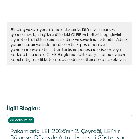
Bir blog yazısını yorumlamak isterseniz, lütfen yorumunuzu
göndermek için İngilizce dilindeki GLEIF web sitesi blog işlevini
ziyaret edin. Lütfen kendinizi adınız ve soyadınız ile tanıtın. Adınız,
yorumunuzun yanında görünecektir. E-posta adresleri
yayımlanmayacaktır. Lütfen tartışma panosuna erişerek veya
katkıda bulunarak,
GLEIF Bloglama Politikası
şartlarına uymayı
kabul ettiğinizi dikkate alın, bu nedenle lütfen dikkatlice okuyun.
İlgili Bloglar:
Görünümler
Rakamlarla LEI: 2026’nın 2. Çeyreği, LEI’nin
Bölgesel Düzeyde Artan İvmesini Gösteriyor