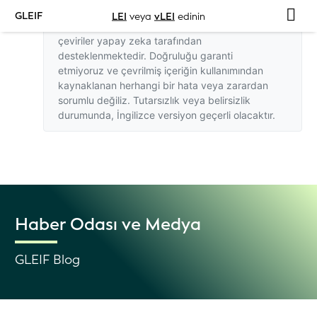
GLEIF
LEI
veya
vLEI
edinin
Bu web sitesindeki İngilizce dışındaki
çeviriler yapay zeka tarafından
desteklenmektedir. Doğruluğu garanti
etmiyoruz ve çevrilmiş içeriğin kullanımından
kaynaklanan herhangi bir hata veya zarardan
sorumlu değiliz. Tutarsızlık veya belirsizlik
durumunda,
İngilizce versiyon
geçerli olacaktır.
Haber Odası ve Medya
GLEIF Blog