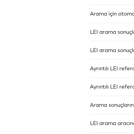
Arama için otomat
LEI arama sonuçla
LEI arama sonuçla
Ayrıntılı LEI refer
Ayrıntılı LEI refe
Arama sonuçlarını
LEI arama aracında