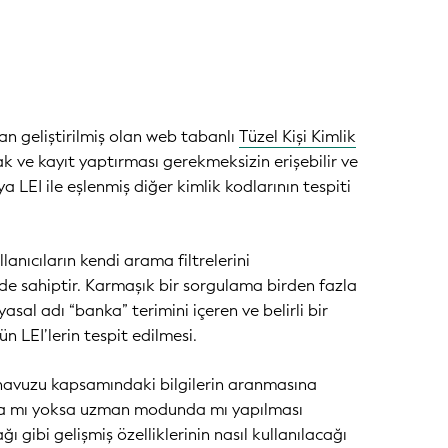
n geliştirilmiş olan web tabanlı
Tüzel Kişi Kimlik
 ve kayıt yaptırması gerekmeksizin erişebilir ve
a LEI ile eşlenmiş diğer kimlik kodlarının tespiti
nıcıların kendi arama filtrelerini
de sahiptir. Karmaşık bir sorgulama birden fazla
asal adı “banka” terimini içeren ve belirli bir
ün LEI’lerin tespit edilmesi.
i havuzu kapsamındaki bilgilerin aranmasına
odda mı yoksa uzman modunda mı yapılması
ı gibi gelişmiş özelliklerinin nasıl kullanılacağı