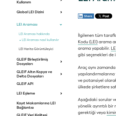
Kullanım
Global LEI Dizini
LEI Araması
LEI Araması hakkında
İlgilenen tüm taraf
LEI Araması nasıl kullanılır
Kodu (LEI)
arama ara
arama yapabilir.
LE
LEI Harita Görüntüleyici
gibi seçenekleri de 
GLEIF Birleştirilmiş
Dosyaları
Araç aynı zamanda k
GLEIF Altın Kopya ve
yapılandırmalarına 
Delta Dosyaları
ve potansiyel olarak
GLEIF API
ülkede şirketlere sa
LEI Eşleme
Aşağıdaki sorular v
Kayıt Makamlarına LEI
yönelik ayrıntılı 
Bağlantısı
gerektiği veya
kimi
GLEIF Veri Kalitesi