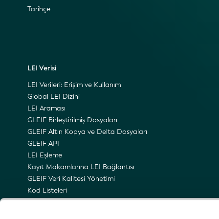
Tarihçe
LEI Verisi
LEI Verileri: Erişim ve Kullanım
Global LEI Dizini
LEI Araması
GLEIF Birleştirilmiş Dosyaları
GLEIF Altın Kopya ve Delta Dosyaları
GLEIF API
LEI Eşleme
Kayıt Makamlarına LEI Bağlantısı
GLEIF Veri Kalitesi Yönetimi
Kod Listeleri
LEI Ad Alanı
LEI’nin Semantik Temsili