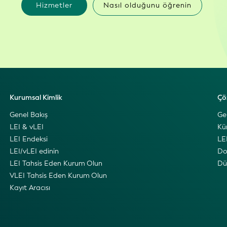
Hizmetler
Nasıl olduğunu öğrenin
Kurumsal Kimlik
Çö
Genel Bakış
Ge
LEI & vLEI
Kü
LEI Endeksi
LEI
LEI/vLEI edinin
Do
LEI Tahsis Eden Kurum Olun
Dü
VLEI Tahsis Eden Kurum Olun
Kayıt Aracısı