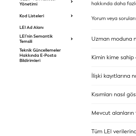
hakkında daha fazla
Yönetimi
Kod Listeleri
Yorum veya soruları 
LEI Ad Alanı
LEI’nin Semantik
Uzman moduna nas
Temsili
Teknik Güncellemeler
Hakkında E-Posta
Kimin kime sahip 
Bildirimleri
İlişki kayıtlarına n
Kısımları nasıl gös
Mevcut alanların 
Tüm LEI verilerind