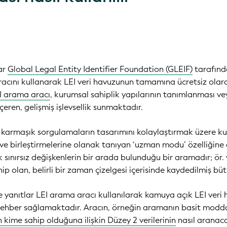
lar
Global Legal Entity Identifier Foundation (GLEIF)
tarafında
cını kullanarak LEI veri havuzunun tamamına ücretsiz olarak
I arama aracı
, kurumsal sahiplik yapılarının tanımlanması vey
içeren, gelişmiş işlevsellik sunmaktadır.
armaşık sorgulamaların tasarımını kolaylaştırmak üzere kulla
ve birleştirmelerine olanak tanıyan ‘uzman modu’ özelliğine 
 sınırsız değişkenlerin bir arada bulunduğu bir aramadır; ör. y
hip olan, belirli bir zaman çizelgesi içerisinde kaydedilmiş büt
e yanıtlar LEI arama aracı kullanılarak kamuya açık LEI ver
bir rehber sağlamaktadır. Aracın, örneğin aramanın basit m
n kime sahip olduğuna ilişkin Düzey 2 verilerinin
nasıl aranacağ