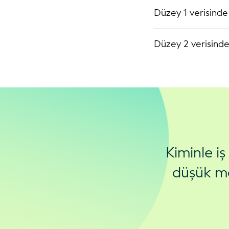
Düzey 1 verisin
Düzey 2 verisin
Kiminle i
düşük ma