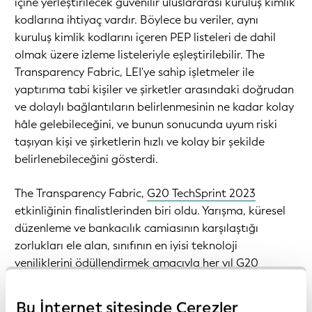
içine yerleştirilecek güvenilir uluslararası kuruluş kimlik
kodlarına ihtiyaç vardır. Böylece bu veriler, aynı
kuruluş kimlik kodlarını içeren PEP listeleri de dahil
olmak üzere izleme listeleriyle eşleştirilebilir. The
Transparency Fabric, LEI'ye sahip işletmeler ile
yaptırıma tabi kişiler ve şirketler arasındaki doğrudan
ve dolaylı bağlantıların belirlenmesinin ne kadar kolay
hâle gelebileceğini, ve bunun sonucunda uyum riski
taşıyan kişi ve şirketlerin hızlı ve kolay bir şekilde
belirlenebileceğini gösterdi.
The Transparency Fabric,
G20 TechSprint 2023
etkinliğinin finalistlerinden biri oldu. Yarışma, küresel
düzenleme ve bankacılık camiasının karşılaştığı
zorlukları ele alan, sınıfının en iyisi teknoloji
yeniliklerini ödüllendirmek amacıyla her yıl G20
Başkanlığı ve Uluslararası Ödemeler Bankası (BIS)
tarafından düzenleniyor. TechSprint Challenge,
Bu İnternet sitesinde Çerezler