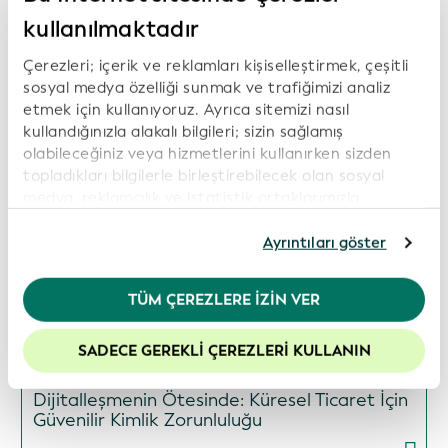
2023'te Hindistan Merkez Bankası (RBI) ortaklığıyla
kullanılmaktadır
düzenlendi ve odak noktası, BIS ve RBI tarafından
tanımlanan sınır ötesi ödeme zorluklarına çözüm
Çerezleri; içerik ve reklamları kişiselleştirmek, çeşitli
bulmaktı. Özellikle Transparency Fabric, yasa dışı
sosyal medya özelliği sunmak ve trafiğimizi analiz
finansman riskini azaltabilecek bir teknoloji çözümü
etmek için kullanıyoruz. Ayrıca sitemizi nasıl
olarak kabul edildi.
kullandığınızla alakalı bilgileri; sizin sağlamış
olabileceğiniz veya hizmetlerini kullanırken sizden
topladıkları bilgilerle birleştirebilecek olan sosyal
Önceki Sayfa
medya, reklamcılık ve istatistik ortaklarımızla
Sonraki Sayfa
paylaşıyoruz. İnternet sitemizi kullanmaya devam
etmeniz durumunda, çerez politikamıza rıza
Ayrıntıları göster
göstermiş olursunuz. Daha fazla bilgi için lütfen
Gizlilik Politikamız
’ı inceleyiniz.
TÜM ÇEREZLERE İZIN VER
Web sitemizdeki deneyiminizi geliştirmek için
Önceki videolar ve podcastler:
çerezleri etkin tutmanızı öneririz.
SADECE GEREKLI ÇEREZLERI KULLANIN
Görünümler
Dijitalleşmenin Ötesinde: Küresel Ticaret İçin
Güvenilir Kimlik Zorunluluğu