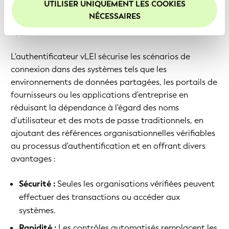
UTILISER UNIQUEMENT LES COOKIES
Nous vous recommandons d'activer les cookies afin
NÉCESSAIRES
Quels avantages les entreprises tirent-elles de cette
d'améliorer votre expérience sur notre site Web.
approche ?
L'authentificateur vLEI sécurise les scénarios de
connexion dans des systèmes tels que les
environnements de données partagées, les portails de
fournisseurs ou les applications d'entreprise en
réduisant la dépendance à l'égard des noms
d'utilisateur et des mots de passe traditionnels, en
ajoutant des références organisationnelles vérifiables
au processus d'authentification et en offrant divers
avantages :
Sécurité :
Seules les organisations vérifiées peuvent
effectuer des transactions ou accéder aux
systèmes.
Rapidité :
Les contrôles automatisés remplacent les