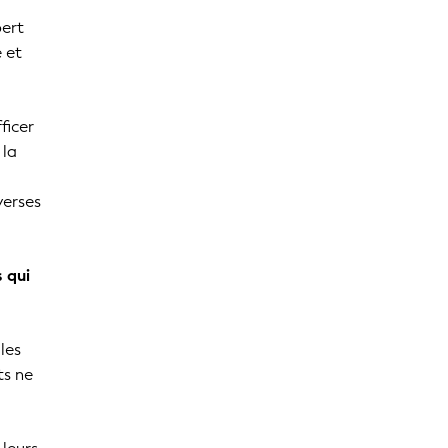
pert
 et
ficer
 la
verses
 qui
les
ts ne