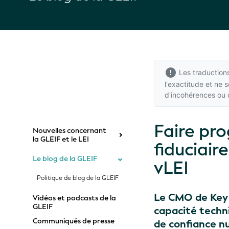
Les traductions
l'exactitude et ne
d'incohérences ou 
Faire pro
Nouvelles concernant
la GLEIF et le LEI
fiduciair
Le blog de la GLEIF
vLEI
Politique de blog de la GLEIF
Le CMO de Key S
Vidéos et podcasts de la
GLEIF
capacité techni
Communiqués de presse
de confiance n