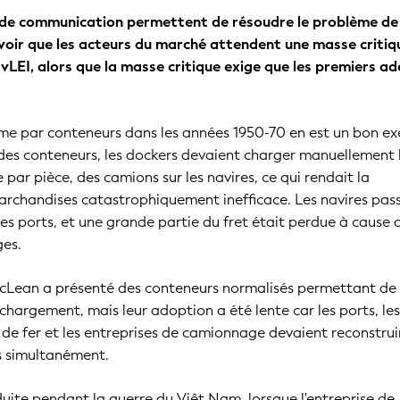
 de communication permettent de résoudre le problème de
avoir que les acteurs du marché attendent une masse critiq
vLEI, alors que la masse critique exige que les premiers a
ime par conteneurs dans les années 1950-70 en est un bon e
des conteneurs, les dockers devaient charger manuellement 
par pièce, des camions sur les navires, ce qui rendait la
rchandises catastrophiquement inefficace. Les navires pas
es ports, et une grande partie du fret était perdue à cause 
es.
cLean a présenté des conteneurs normalisés permettant de 
 chargement, mais leur adoption a été lente car les ports, le
s de fer et les entreprises de camionnage devaient reconstrui
es simultanément.
duite pendant la guerre du Viêt Nam, lorsque l'entreprise de