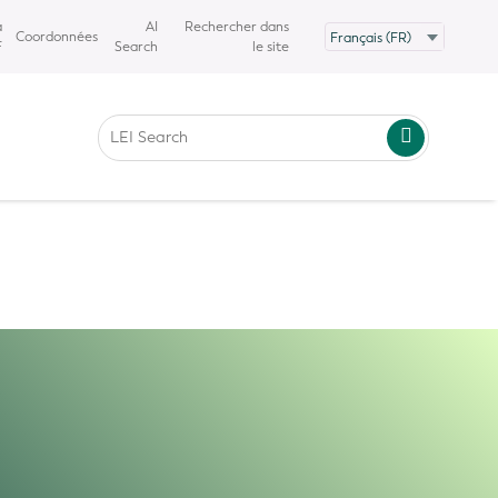
a
AI
Rechercher dans
Coordonnées
 par l'IA. Nous ne garantissons pas
F
Search
le site
isation du contenu traduit. En cas