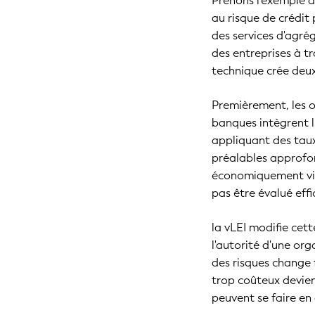
Prenons l'exemple 
au risque de crédit
des services d'agrég
des entreprises à tr
technique crée deux 
Premièrement, les o
banques intègrent l
appliquant des taux
préalables approfo
économiquement viab
pas être évalué eff
la vLEI modifie cet
l'autorité d'une org
des risques change
trop coûteux devien
peuvent se faire en