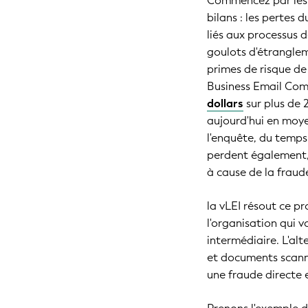
Commencez par les p
bilans : les pertes 
liés aux processus d
goulots d'étranglem
primes de risque de
Business Email Comp
dollars
sur plus de 
aujourd'hui en mo
l'enquête, du temps
perdent également,
à cause de la fraud
la vLEI résout ce p
l'organisation qui v
intermédiaire. L'alt
et documents scanné
une fraude directe e