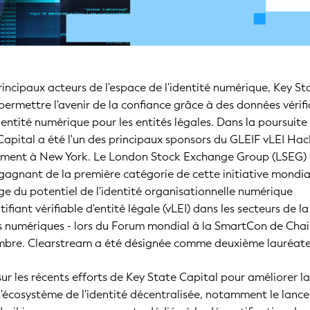
rincipaux acteurs de l'espace de l'identité numérique, Key St
permettre l'avenir de la confiance grâce à des données vérif
dentité numérique pour les entités légales. Dans la poursuite
 Capital a été l'un des principaux sponsors du GLEIF vLEI Ha
emment à New York. Le London Stock Exchange Group (LSEG) 
agnant de la première catégorie de cette initiative mondia
ge du potentiel de l'identité organisationnelle numérique
ifiant vérifiable d'entité légale (vLEI) dans les secteurs de la
fs numériques - lors du Forum mondial à la SmartCon de Chai
mbre. Clearstream a été désignée comme deuxième lauréate
sur les récents efforts de Key State Capital pour améliorer la
de l'écosystème de l'identité décentralisée, notamment le lan