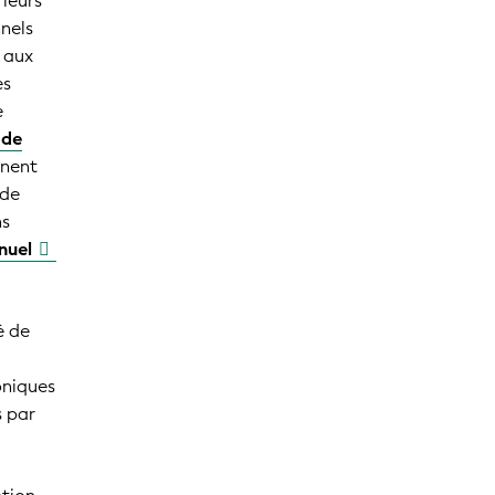
 leurs
nnels
s aux
es
e
 de
gnent
 de
ns
nnuel
é de
honiques
s par