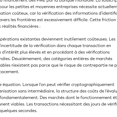
du financement des PME par la Banque mondiale. La souscri
 pour les petites et moyennes entreprises nécessite actuelle
ation coûteux, car la vérification des informations d'identifi
avers les frontières est excessivement difficile. Cette friction
réalités financières :
pérations existantes deviennent inutilement coûteuses. Les
'incertitude de la vérification dans chaque transaction en
 d'intérêt plus élevés et en procédant à des vérifications
ndies. Deuxièmement, des catégories entières de marchés
les n'existent pas parce que le risque de contrepartie ne 
icacement.
te équation. Lorsque l'on peut vérifier cryptographiquement
anisation sans intermédiaire, la structure des coûts de l'éval
 fondamentalement. Des marchés dont le fonctionnement ét
nent viables. Les transactions nécessitant des jours de vérif
 quelques secondes.