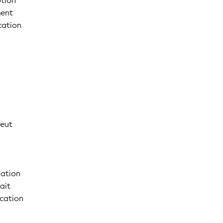
ption
ment
cation
peut
uation
ait
ication