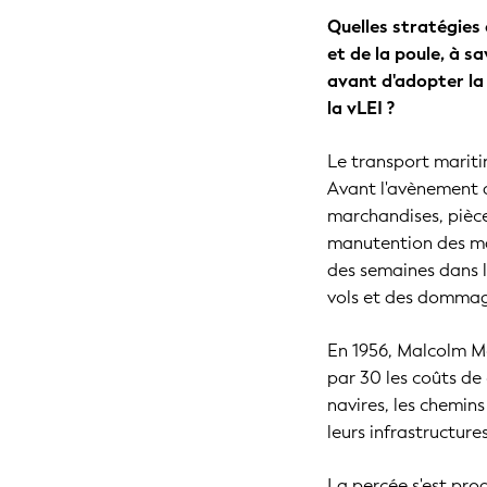
Quelles stratégies
et de la poule, à s
avant d'adopter la 
la vLEI ?
Le transport marit
Avant l'avènement 
marchandises, pièce 
manutention des ma
des semaines dans l
vols et des dommag
En 1956, Malcolm M
par 30 les coûts de
navires, les chemin
leurs infrastructur
La percée s'est pro