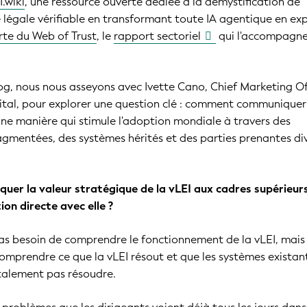
.wiki
, une ressource ouverte dédiée à la démystification de
té légale vérifiable en transformant toute IA agentique en ex
rte du Web of Trust
, le
rapport sectoriel
qui l'accompagne
log, nous nous asseyons avec Ivette Cano, Chief Marketing Of
ital, pour explorer une question clé : comment communiquer
'une manière qui stimule l'adoption mondiale à travers des
gmentées, des systèmes hérités et des parties prenantes di
r la valeur stratégique de la vLEI aux cadres supérieurs
ion directe avec elle ?
as besoin de comprendre le fonctionnement de la vLEI, mais 
omprendre ce que la vLEI résout et que les systèmes existan
alement pas résoudre.