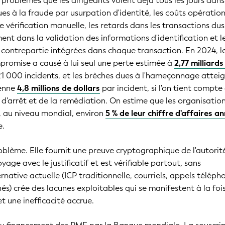
roblèmes que les dirigeants voient déjà tous les jours dans
dues à la fraude par usurpation d'identité, les coûts opératio
e vérification manuelle, les retards dans les transactions du
ent dans la validation des informations d'identification et l
 contrepartie intégrées dans chaque transaction. En 2024, l
romise a causé à lui seul une perte estimée à
2,77 milliards
21 000 incidents, et les brèches dues à l'hameçonnage attei
yenne
4,8 millions de dollars
par incident, si l'on tient compte
 d'arrêt et de la remédiation. On estime que les organisatio
 au niveau mondial, environ
5 % de leur chiffre d'affaires a
e.
roblème. Elle fournit une preuve cryptographique de l'autorit
oyage avec le justificatif et est vérifiable partout, sans
ernative actuelle (ICP traditionnelle, courriels, appels télép
s) crée des lacunes exploitables qui se manifestent à la foi
t une inefficacité accrue.