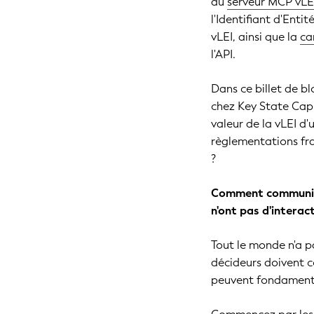
du
serveur MCP vLEI
l'Identifiant d'Enti
vLEI, ainsi que la
ca
l'API.
Dans ce billet de b
chez Key State Cap
valeur de la vLEI d
règlementations fra
?
Comment communique
n'ont pas d'interact
Tout le monde n'a p
décideurs doivent c
peuvent fondament