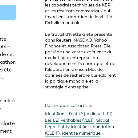
les capacités techniques de KERI
et les résultats commerciaux qui
favorisent l'adoption de la vLEI à
l'échelle mondiale.
Le travail d'Ivette a été présenté
ate
dans Reuters, NASDAQ, Yahoo
Finance et Associated Press. Elle
iables
possède une vaste expérience du
 de cet
marketing d'entreprise, du
ckathon
développement économique et de
a été
l'élaboration d'ensembles de
données de recherche qui éclairent
le -
la politique mondiale et la
stratégie d'entreprise.
nlink à
Balises pour cet article:
.
Identifiant d'entité juridique (LEI)
,
Les LEI vérifiables (vLEI)
,
Global
 clarté
Legal Entity Identifier Foundation
cement
(GLEIF)
,
Identité numérique