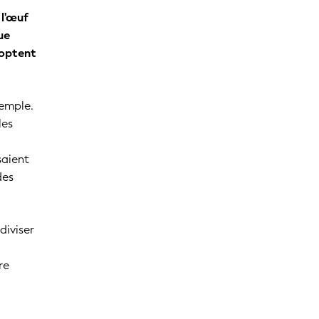
 l'œuf
ue
doptent
xemple.
les
saient
des
diviser
s
re