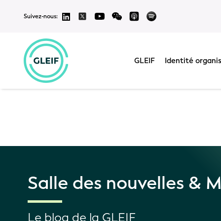
Suivez-nous:
Les traductions
l'exactitude et ne
d'incohérences ou 
GLEIF
Identité organi
Salle des nouvelles & 
Le blog de la GLEIF