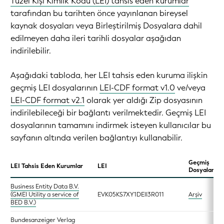
Tüzel Kişi Kimlik Kodu (LEI) tahsis eden kurumlar
tarafından bu tarihten önce yayınlanan bireysel
kaynak dosyaları veya Birleştirilmiş Dosyalara dahil
edilmeyen daha ileri tarihli dosyalar aşağıdan
indirilebilir.
Aşağıdaki tabloda, her LEI tahsis eden kuruma ilişkin
geçmiş LEI dosyalarının
LEI-CDF format v1.0
ve/veya
LEI-CDF format v2.1
olarak yer aldığı Zip dosyasının
indirilebileceği bir bağlantı verilmektedir. Geçmiş LEI
dosyalarının tamamını indirmek isteyen kullanıcılar bu
sayfanın altında verilen bağlantıyı kullanabilir.
Geçmiş
LEI Tahsis Eden Kurumlar
LEI
Dosyaları
Business Entity Data B.V.
(GMEI Utility a service of
EVK05KS7XY1DEII3R011
Arşiv
BED B.V.)
Bundesanzeiger Verlag