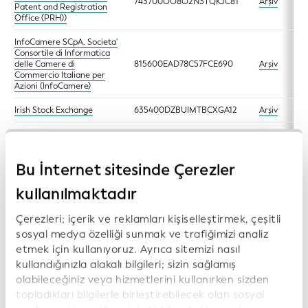
743700OO8O2N3TQKJC81
Arşiv
Patent and Registration
Office (PRH))
InfoCamere SCpA, Societa'
Consortile di Informatica
delle Camere di
815600EAD78C57FCE690
Arşiv
Commercio Italiane per
Azioni (InfoCamere)
Irish Stock Exchange
635400DZBUIMTBCXGA12
Arşiv
Tokyo Stock Exchange, Inc.
(Japan Exchange
353800279ADEFGKNTV65
Arşiv
Group/Tokyo Stock
Bu İnternet sitesinde Çerezler
Exchange (JPX/TSE))
kullanılmaktadır
KDD - Centralna klirinško
depotna družba d.d.
(Central Securities
48510000JZ17NWGUA510
Arşiv
Çerezleri; içerik ve reklamları kişiselleştirmek, çeşitli
Clearing Corporation,
sosyal medya özelliği sunmak ve trafiğimizi analiz
Slovenia)
etmek için kullanıyoruz. Ayrıca sitemizi nasıl
Korea Securities
kullandığınızla alakalı bilgileri; sizin sağlamış
9884008RRMX1X5HV6625
Arşiv
Depository (KSD)
olabileceğiniz veya hizmetlerini kullanırken sizden
topladıkları bilgilerle birleştirebilecek olan sosyal
Krajowy Depozyt Papierów
Wartościowych S.A.
259400L3KBYEVNHEJF55
Arşiv