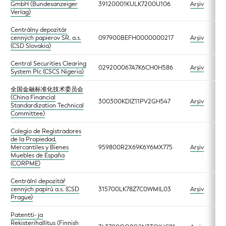
GmbH (Bundesanzeiger
39120001KULK7200U106
Arşiv
Verlag)
Centrálny depozitár
cenných papierov SR, a.s.
097900BEFH0000000217
Arşiv
(CSD Slovakia)
Central Securities Clearing
029200067A7K6CH0H586
Arşiv
System Plc (CSCS Nigeria)
全国金融标准化技术委员会
(China Financial
300300KDIZ11PV2GH547
Arşiv
Standardization Technical
Committee)
Colegio de Registradores
de la Propiedad,
Mercantiles y Bienes
959800R2X69K6Y6MX775
Arşiv
Muebles de España
(CORPME)
Centrální depozitář
cenných papírů a.s. (CSD
315700LK78Z7C0WMIL03
Arşiv
Prague)
Patentti- ja
Rekisterihallitus (Finnish