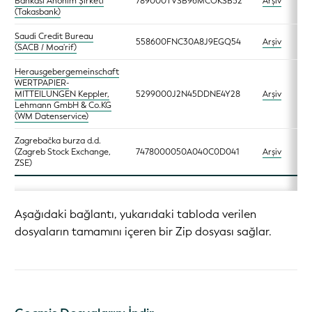
Bankası Anonim Şirketi
789000TVSB96MCOKSB52
Arşiv
(Takasbank)
Saudi Credit Bureau
558600FNC30A8J9EGQ54
Arşiv
(SACB / Moa'rif)
Herausgebergemeinschaft
WERTPAPIER-
MITTEILUNGEN Keppler,
5299000J2N45DDNE4Y28
Arşiv
Lehmann GmbH & Co.KG
(WM Datenservice)
Zagrebačka burza d.d.
(Zagreb Stock Exchange,
7478000050A040C0D041
Arşiv
ZSE)
Aşağıdaki bağlantı, yukarıdaki tabloda verilen
dosyaların tamamını içeren bir Zip dosyası sağlar.