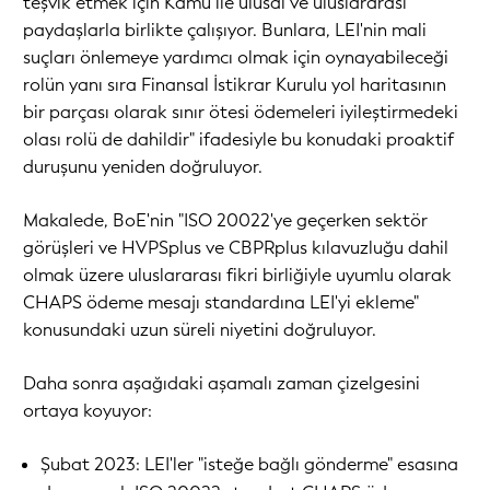
teşvik etmek için Kamu ile ulusal ve uluslararası
paydaşlarla birlikte çalışıyor. Bunlara, LEI'nin mali
suçları önlemeye yardımcı olmak için oynayabileceği
rolün yanı sıra Finansal İstikrar Kurulu yol haritasının
bir parçası olarak sınır ötesi ödemeleri iyileştirmedeki
olası rolü de dahildir" ifadesiyle bu konudaki proaktif
duruşunu yeniden doğruluyor.
Makalede, BoE'nin "ISO 20022'ye geçerken sektör
görüşleri ve HVPSplus ve CBPRplus kılavuzluğu dahil
olmak üzere uluslararası fikri birliğiyle uyumlu olarak
CHAPS ödeme mesajı standardına LEI'yi ekleme"
konusundaki uzun süreli niyetini doğruluyor.
Daha sonra aşağıdaki aşamalı zaman çizelgesini
ortaya koyuyor:
Şubat 2023: LEI'ler "isteğe bağlı gönderme" esasına