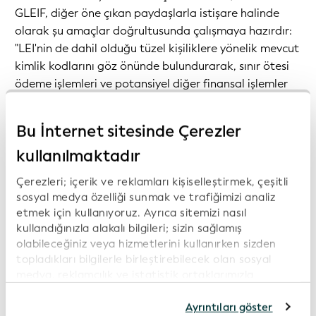
GLEIF, diğer öne çıkan paydaşlarla istişare halinde
olarak şu amaçlar doğrultusunda çalışmaya hazırdır:
"LEI'nin de dahil olduğu tüzel kişiliklere yönelik mevcut
kimlik kodlarını göz önünde bulundurarak, sınır ötesi
ödeme işlemleri ve potansiyel diğer finansal işlemler
için global bir Benzersiz Kimlik Kodu (UI) geliştirmek
amacıyla engellerin ve olanakların araştırılması..." Bu
Bu İnternet sitesinde Çerezler
ortak çalışmanın Ekim 2020'den Aralık 2021'e kadar
kullanılmaktadır
devam etmesi planlanıyor ve GLEIF bu konu üzerinde
çalışma fırsatını iple çekiyor.
Çerezleri; içerik ve reklamları kişiselleştirmek, çeşitli
sosyal medya özelliği sunmak ve trafiğimizi analiz
Ayrıca GLEIF, "Benzersiz Kimlik Kodlarının Kurulumu..."
etmek için kullanıyoruz. Ayrıca sitemizi nasıl
yapı taşına işaretlenmiş bir başka eylem olarak FSB,
kullandığınızla alakalı bilgileri; sizin sağlamış
Düzenleyici Gözetim Komitesi (ROC) ve ulusal
olabileceğiniz veya hizmetlerini kullanırken sizden
yetkililerle sıkı bir iş birliği içinde LEI'yi geliştirmenin
topladıkları bilgilerle birleştirebilecek olan sosyal
medya, reklamcılık ve istatistik ortaklarımızla
yolları üzerinde çalışacak. Bu çalışma Haziran
paylaşıyoruz. İnternet sitemizi kullanmaya devam
2021'den Haziran 2022'ye kadar yürütülecektir.
etmeniz durumunda, çerez politikamıza rıza
Ayrıntıları göster