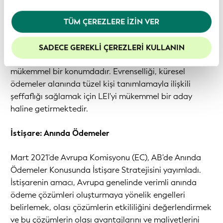
göstermiş olursunuz. Daha fazla bilgi için lütfen
FSB yol haritası, gelişmiş ödemeler ekosistemi ile tüzel
Gizlilik Politikamız
’ı inceleyiniz.
kişilik tanımlaması arasındaki ilişkiyi rahatlatıcı bir
TÜM ÇEREZLERE İZIN VER
Web sitemizdeki deneyiminizi geliştirmek için
şekilde kuruyor. Sınır ötesi ödemeler için kimlik
çerezleri etkin tutmanızı öneririz.
doğrulamasını sınır ötesinde yapabilmesi özelliği kritik
SADECE GEREKLI ÇEREZLERI KULLANIN
önem taşır ve bu nedenle LEI, bir çözüm sağlamak için
mükemmel bir konumdadır. Evrenselliği, küresel
ödemeler alanında tüzel kişi tanımlamayla ilişkili
şeffaflığı sağlamak için LEI'yi mükemmel bir aday
haline getirmektedir.
İstişare: Anında Ödemeler
Mart 2021'de Avrupa Komisyonu (EC), AB'de Anında
Ödemeler Konusunda İstişare Stratejisini yayımladı.
İstişarenin amacı, Avrupa genelinde verimli anında
ödeme çözümleri oluşturmaya yönelik engelleri
belirlemek, olası çözümlerin etkililiğini değerlendirmek
ve bu çözümlerin olası avantajlarını ve maliyetlerini