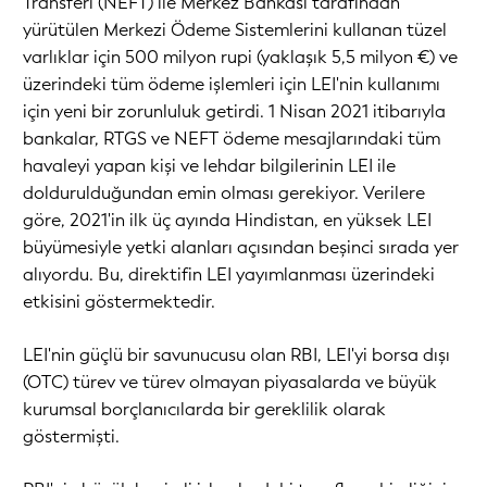
Transferi (NEFT) ile Merkez Bankası tarafından
yürütülen Merkezi Ödeme Sistemlerini kullanan tüzel
varlıklar için 500 milyon rupi (yaklaşık 5,5 milyon €) ve
üzerindeki tüm ödeme işlemleri için LEI'nin kullanımı
için yeni bir zorunluluk getirdi. 1 Nisan 2021 itibarıyla
bankalar, RTGS ve NEFT ödeme mesajlarındaki tüm
havaleyi yapan kişi ve lehdar bilgilerinin LEI ile
doldurulduğundan emin olması gerekiyor. Verilere
göre, 2021'in ilk üç ayında Hindistan, en yüksek LEI
büyümesiyle yetki alanları açısından beşinci sırada yer
alıyordu. Bu, direktifin LEI yayımlanması üzerindeki
etkisini göstermektedir.
LEI'nin güçlü bir savunucusu olan RBI, LEI'yi borsa dışı
(OTC) türev ve türev olmayan piyasalarda ve büyük
kurumsal borçlanıcılarda bir gereklilik olarak
göstermişti.