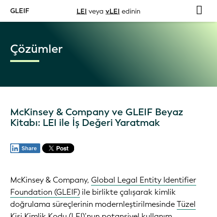
GLEIF
LEI
veya
vLEI
edinin
Çözümler
McKinsey & Company ve GLEIF Beyaz
Kitabı: LEI ile İş Değeri Yaratmak
McKinsey & Company,
Global Legal Entity Identifier
Foundation (GLEIF)
ile birlikte çalışarak kimlik
doğrulama süreçlerinin modernleştirilmesinde
Tüzel
Kişi Kimlik Kodu (LEI)
’nun potansiyel kullanım