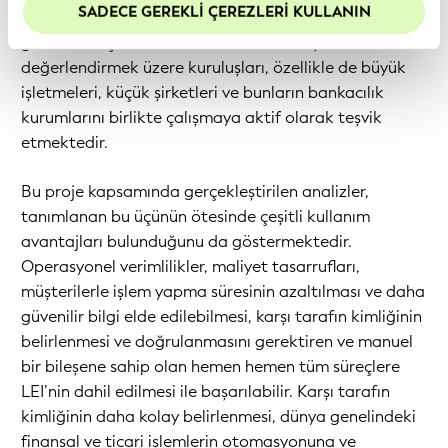
çerezleri etkin tutmanızı öneririz.
SADECE GEREKLI ÇEREZLERI KULLANIN
oluşturulmasına bağlıdır. Bu nedenle GLEIF, LEI’nin
günlük süreçlerde benimsenmesini tartışmak ve
değerlendirmek üzere kuruluşları, özellikle de büyük
işletmeleri, küçük şirketleri ve bunların bankacılık
kurumlarını birlikte çalışmaya aktif olarak teşvik
etmektedir.
Bu proje kapsamında gerçekleştirilen analizler,
tanımlanan bu üçünün ötesinde çeşitli kullanım
avantajları bulunduğunu da göstermektedir.
Operasyonel verimlilikler, maliyet tasarrufları,
müşterilerle işlem yapma süresinin azaltılması ve daha
güvenilir bilgi elde edilebilmesi, karşı tarafın kimliğinin
belirlenmesi ve doğrulanmasını gerektiren ve manuel
bir bileşene sahip olan hemen hemen tüm süreçlere
LEI’nin dahil edilmesi ile başarılabilir. Karşı tarafın
kimliğinin daha kolay belirlenmesi, dünya genelindeki
finansal ve ticari işlemlerin otomasyonuna ve