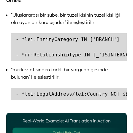
Örnek:
"Uluslararası bir şube, bir tüzel kişinin tüzel kişiliği
olmayan bir kuruluşudur" ile eşleştirilir:
- *lei:EntityCategory IN ['BRANCH']

- *rr:RelationshipType IN [_'ISINTERNAT
"merkez ofisinden farklı bir yargı bölgesinde
bulunan" ile eşleştirilir:
- *lei:LegalAddress/lei:Country NOT $EQ