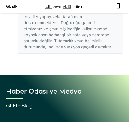
GLEIF
LEI
veya
vLEI
edinin
Bu web sitesindeki İngilizce dışındaki
çeviriler yapay zeka tarafından
desteklenmektedir. Doğruluğu garanti
etmiyoruz ve çevrilmiş içeriğin kullanımından
kaynaklanan herhangi bir hata veya zarardan
sorumlu değiliz. Tutarsızlık veya belirsizlik
durumunda,
İngilizce versiyon
geçerli olacaktır.
Haber Odası ve Medya
GLEIF Blog