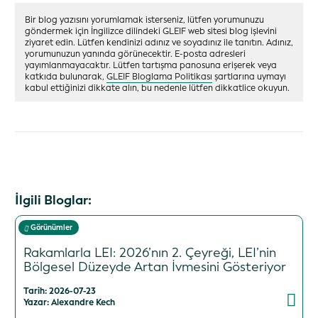
Bir blog yazısını yorumlamak isterseniz, lütfen yorumunuzu
göndermek için İngilizce dilindeki GLEIF web sitesi blog işlevini
ziyaret edin. Lütfen kendinizi adınız ve soyadınız ile tanıtın. Adınız,
yorumunuzun yanında görünecektir. E-posta adresleri
yayımlanmayacaktır. Lütfen tartışma panosuna erişerek veya
katkıda bulunarak,
GLEIF Bloglama Politikası
şartlarına uymayı
kabul ettiğinizi dikkate alın, bu nedenle lütfen dikkatlice okuyun.
İlgili Bloglar:
Görünümler
Rakamlarla LEI: 2026’nın 2. Çeyreği, LEI’nin
Bölgesel Düzeyde Artan İvmesini Gösteriyor
Tarih: 2026-07-23
Yazar: Alexandre Kech