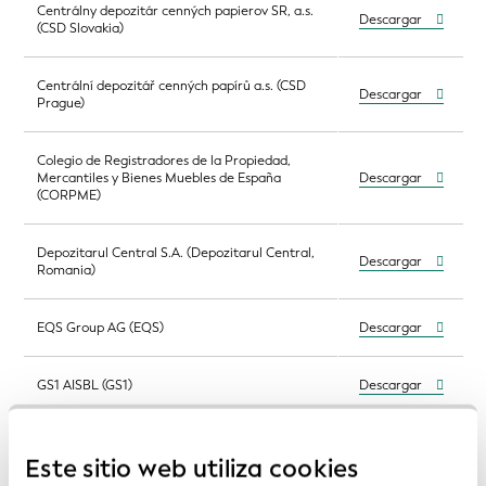
Centrálny depozitár cenných papierov SR, a.s.
Descargar
(CSD Slovakia)
Centrální depozitář cenných papírů a.s. (CSD
Descargar
Prague)
Colegio de Registradores de la Propiedad,
Mercantiles y Bienes Muebles de España
Descargar
(CORPME)
Depozitarul Central S.A. (Depozitarul Central,
Descargar
Romania)
EQS Group AG (EQS)
Descargar
GS1 AISBL (GS1)
Descargar
Herausgebergemeinschaft WERTPAPIER-
MITTEILUNGEN Keppler, Lehmann GmbH &
Descargar
Este sitio web utiliza cookies
Co.KG (WM Datenservice)