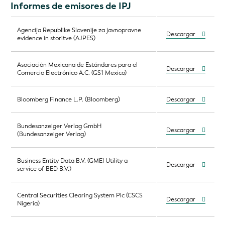
Informes de emisores de IPJ
Agencija Republike Slovenije za javnopravne
Descargar
evidence in storitve (AJPES)
Asociación Mexicana de Estándares para el
Descargar
Comercio Electrónico A.C. (GS1 Mexico)
Bloomberg Finance L.P. (Bloomberg)
Descargar
Bundesanzeiger Verlag GmbH
Descargar
(Bundesanzeiger Verlag)
Business Entity Data B.V. (GMEI Utility a
Descargar
service of BED B.V.)
Central Securities Clearing System Plc (CSCS
Descargar
Nigeria)