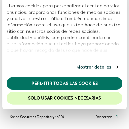
Usamos cookies para personalizar el contenido y los
anuncios, proporcionar funciones de medios sociales
InfoCamere SCpA, Societa' Consortile di
Informatica delle Camere di Commercio
Descargar
y analizar nuestro tráfico. También compartimos
Italiane per Azioni (InfoCamere)
información sobre el uso que usted hace de nuestro
sitio con nuestros socios de redes sociales,
publicidad y análisis, que pueden combinarla con
InfoCert S.p.A. (InfoCert)
Descargar
otra información que usted les haya proporcionado
o que hayan recogido del uso que hace de sus
Institut national de la statistique et des études
Descargar
servicios. Si continúa usando nuestro sitio web,
économiques (Insee)
usted acepta nuestras cookies. Para obtener más
Mostrar detalles
información, consulte nuestra
Política de
KDD - Centralna klirinško depotna družba d.d.
privacidad
.
(Central Securities Clearing Corporation,
Descargar
Slovenia)
PERMITIR TODAS LAS COOKIES
Recomendamos mantener activadas las cookies
para mejorar la experiencia en nuestro sitio web.
Kamer van Koophandel (KvK; Netherlands
SOLO USAR COOKIES NECESARIAS
Descargar
Chamber of Commerce)
Korea Securities Depository (KSD)
Descargar