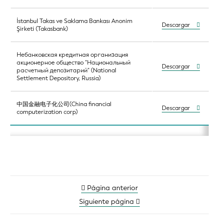
İstanbul Takas ve Saklama Bankası Anonim
Descargar
Şirketi (Takasbank)
Небанковская кредитная организация
акционерное общество "Национальный
Descargar
расчетный депозитарий" (National
Settlement Depository, Russia)
中国金融电子化公司(China financial
Descargar
computerization corp)
Página anterior
Siguiente página