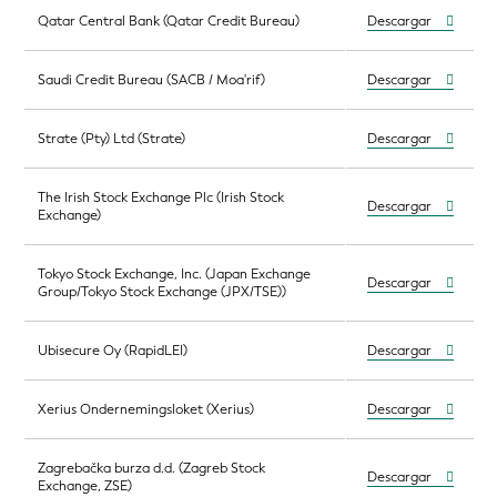
Qatar Central Bank (Qatar Credit Bureau)
Descargar
Saudi Credit Bureau (SACB / Moa'rif)
Descargar
Strate (Pty) Ltd (Strate)
Descargar
The Irish Stock Exchange Plc (Irish Stock
Descargar
Exchange)
Tokyo Stock Exchange, Inc. (Japan Exchange
Descargar
Group/Tokyo Stock Exchange (JPX/TSE))
Ubisecure Oy (RapidLEI)
Descargar
Xerius Ondernemingsloket (Xerius)
Descargar
Zagrebačka burza d.d. (Zagreb Stock
Descargar
Exchange, ZSE)