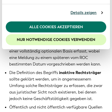
Legal Entity Events so genau wie möglich gemäß
bereitgestellt haben oder die von diesen Partner
anhand Ihrer Nutzung von deren Webseiten erhoben
der Eintragung in den offiziellen Registern des
Details zeigen
wurden. Sollten Sie mit der Nutzung unserer
jeweiligen Landes in Übereinstimmung mit den
Webseite fortfahren, stimmen Sie den von uns
bestehenden GLEIS-Grundsätzen zur Bestätigung
verwendeten Cookies zu. Weitere Informationen
ALLE COOKIES AKZEPTIEREN
der GLEIS-Datensätze mit offiziellen Quellen
finden Sie in unserer
Datenschutzerklärung
.
angezeigt.
Um die Funktionalitäten unserer Website optimal
NUR NOTWENDIGE COOKIES VERWENDEN
Ausgliederungsbeziehungen
werden im GLEIS auf
nutzen zu können, empfehlen wir Ihnen der Nutzung
von Cookies zuzustimmen.
einer vollständig optionalen Basis erfasst, wobei
eine Meldung zu einem späteren vom ROC
bestimmten Datum vorgeschrieben werden kann.
Die Definition des Begriffs
inaktive Rechtsträger
sollte geklärt werden, um in angemessenem
Umfang solche Rechtsträger zu erfassen, die zwar
aus juristischer Sicht noch existieren, bei denen
jedoch keine Geschäftstätigkeit gegeben ist.
Öffentlich und nicht öffentlich verfügbare Quellen