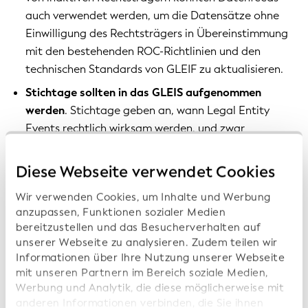
auch verwendet werden, um die Datensätze ohne
Einwilligung des Rechtsträgers in Übereinstimmung
mit den bestehenden ROC-Richtlinien und den
technischen Standards von GLEIF zu aktualisieren.
Stichtage sollten in das GLEIS aufgenommen
werden
. Stichtage geben an, wann Legal Entity
Events rechtlich wirksam werden, und zwar
zusätzlich zur aktuellen Eintragungsanforderung,
wenn sie in das GLEIS aufgenommen werden.
Diese Webseite verwendet Cookies
Nutzer sollten die Datenhistorie eines
Wir verwenden Cookies, um Inhalte und Werbung
Rechtsträgers
über verschiedene Kanäle einfach
anzupassen, Funktionen sozialer Medien
abrufen und verwenden können (also ganz gleich, ob
bereitzustellen und das Besucherverhalten auf
sie eine Benutzerschnittstelle, eine
unserer Webseite zu analysieren. Zudem teilen wir
Informationen über Ihre Nutzung unserer Webseite
Programmierschnittstelle oder herunterladbare
mit unseren Partnern im Bereich soziale Medien,
Dateien verwenden).
Werbung und Analytik, die diese möglicherweise mit
Komplexe Übernahmen
werden in der Kette der
anderen Informationen verbinden, die Sie ihnen