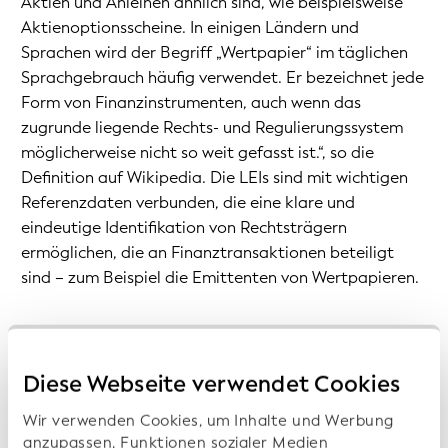
Aktien und Anleihen ähnlich sind, wie beispielsweise
Aktienoptionsscheine. In einigen Ländern und
Sprachen wird der Begriff „Wertpapier“ im täglichen
Sprachgebrauch häufig verwendet. Er bezeichnet jede
Form von Finanzinstrumenten, auch wenn das
zugrunde liegende Rechts- und Regulierungssystem
möglicherweise nicht so weit gefasst ist.“, so die
Definition auf Wikipedia. Die LEIs sind mit wichtigen
Referenzdaten verbunden, die eine klare und
eindeutige Identifikation von Rechtsträgern
ermöglichen, die an Finanztransaktionen beteiligt
sind – zum Beispiel die Emittenten von Wertpapieren.
Diese Webseite verwendet Cookies
Datum
Datei
Wir verwenden Cookies, um Inhalte und Werbung
2026-08-06
isin-lei-20260806T071511.zip
anzupassen, Funktionen sozialer Medien