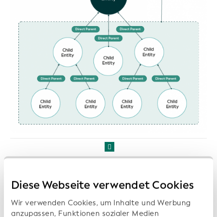
Wenn die direkten und/oder ultimativen
Diese Webseite verwendet Cookies
Muttergesellschaften eines LEI-Registrierten einen LEI
erhalten haben, wird der LEI der
Wir verwenden Cookies, um Inhalte und Werbung
anzupassen, Funktionen sozialer Medien
Muttergesellschaft(en) zusammen mit dem LEI-