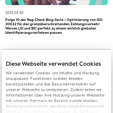
2023-03-30
Folge 10 der Reg-Check Blog-Serie – Optimierung von ISO
20022 für den grenzüberschreitenden Zahlungsverkehr:
Warum LEI und BIC perfekt zu einem wirklich globalen
Identifizierungsverfahren passen
Diese Webseite verwendet Cookies
Wir verwenden Cookies, um Inhalte und Werbung
anzupassen, Funktionen sozialer Medien
2023-11-01
bereitzustellen und das Besucherverhalten auf
unserer Webseite zu analysieren. Zudem teilen wir
Australian Payments Network (2023-11-01): Legal Entity
Identifiers (LEIs)
Informationen über Ihre Nutzung unserer Webseite
mit unseren Partnern im Bereich soziale Medien,
Werbung und Analytik, die diese möglicherweise mit
anderen Informationen verbinden, die Sie ihnen