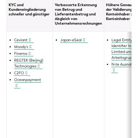
KYC und
Verbesserte Erkennung
Höhere Genauigke
Kundeneingliederung
von Betrug und
der Validierung vo
schneller und günstiger
Lieferantenbetrug und
Kontoinhaber zu
Abgleich von
Kontoinhaber
Unternehmensrechnungen
Ceviant
Japan-eSeal
Legal Entity
Identifier India
Moody's
Limited und
Finema
Arbeitsgruppe
REGTEK (Beijing)
N-te Ausnahm
Technologies
C2FO
Oceanpayment