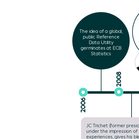
The idea of a global,
public Reference
Data Utility
germinates at ECB
Statistics
2008
2006
JC Trichet (former presi
under the impression of
experiences, gives his bl