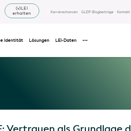
(v)LEI
Karrierechancen
GLEIF-Blogbeiträge
Kontakt
erhalten
e Identität
Lösungen
LEI-Daten
•••
F: Vertrauen als Grundlage d