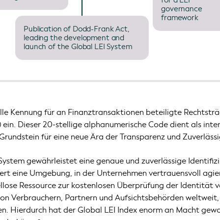
for a LEI
governance
framework
Publication of Dodd-Frank Act,
leading the development and
launch of the Global LEI System
lle Kennung für an Finanztransaktionen beteiligte Rechtsträ
I) ein. Dieser 20-stellige alphanumerische Code dient als in
r Grundstein für eine neue Ära der Transparenz und Zuverläss
System gewährleistet eine genaue und zuverlässige Identifiz
ert eine Umgebung, in der Unternehmen vertrauensvoll agie
iellose Ressource zur kostenlosen Überprüfung der Identitä
t von Verbrauchern, Partnern und Aufsichtsbehörden weltwe
hen. Hierdurch hat der Global LEI Index enorm an Macht gew