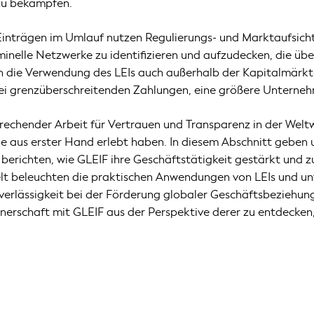
 zu bekämpfen.
I-Einträgen im Umlauf nutzen Regulierungs- und Marktaufsic
iminelle Netzwerke zu identifizieren und aufzudecken, die ü
rn die Verwendung des LEIs auch außerhalb der Kapitalmärk
ei grenzüberschreitenden Zahlungen, eine größere Unterneh
rechender Arbeit für Vertrauen und Transparenz in der Weltw
ile aus erster Hand erlebt haben. In diesem Abschnitt geben
berichten, wie GLEIF ihre Geschäftstätigkeit gestärkt und z
elt beleuchten die praktischen Anwendungen von LEIs und unt
erlässigkeit bei der Förderung globaler Geschäftsbeziehunge
tnerschaft mit GLEIF aus der Perspektive derer zu entdecken