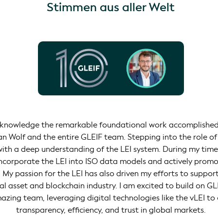
Stimmen aus aller Welt
cknowledge the remarkable foundational work accomplishe
 Wolf and the entire GLEIF team. Stepping into the role of
 with a deep understanding of the LEI system. During my time
ncorporate the LEI into ISO data models and actively promot
. My passion for the LEI has also driven my efforts to suppor
tal asset and blockchain industry. I am excited to build on GL
zing team, leveraging digital technologies like the vLEI t
transparency, efficiency, and trust in global markets.