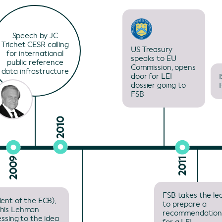
Speech by JC
Trichet CESR calling
US Treasury
for international
speaks to EU
public reference
Commission, opens
data infrastructure
door for LEI
dossier going to
FSB
2010
2009
2011
FSB takes the le
dent of the ECB),
to prepare a
 his Lehman
recommendatio
essing to the idea