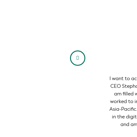
progress. As
I want to a
rm our
CEO Stephan
set service
am filled
ry. We are
worked to i
Asia-Pacific
in the digi
and ama