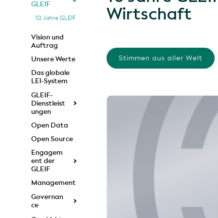
GLEIF
Wirtschaft
10 Jahre GLEIF
Vision und
Auftrag
Stimmen aus aller Welt
Unsere Werte
Das globale
LEI-System
GLEIF-
Dienstleist
ungen
Open Data
Open Source
Engagem
ent der
GLEIF
Management
Governan
ce