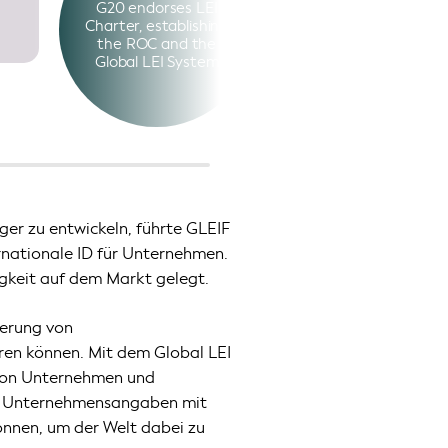
G20 endorses LEI
Oversight
Charter, establishing
Committee (ROC)
the ROC and the
Global LEI System
ger zu entwickeln, führte GLEIF
ternationale ID für Unternehmen.
igkeit auf dem Markt gelegt.
ierung von
ren können. Mit dem Global LEI
t von Unternehmen und
it, Unternehmensangaben mit
onnen, um der Welt dabei zu