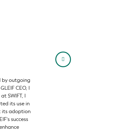
d by outgoing
 GLEIF CEO, I
 at SWIFT, I
ed its use in
t its adoption
EIF’s success
o enhance